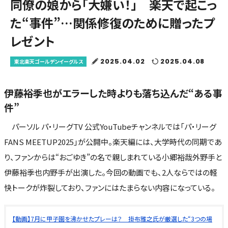
同僚の娘から「大嫌い！」 楽天で起こっ
た“事件”…関係修復のために贈ったプ
レゼント
2025.04.02
2025.04.08
東北楽天ゴールデンイーグルス
伊藤裕季也がエラーした時よりも落ち込んだ“ある事
件”
パーソル パ・リーグTV 公式YouTubeチャンネルでは「パ・リーグ
FANS MEETUP2025」が公開中。楽天編には、大学時代の同期であ
り、ファンからは“おごゆき”の名で親しまれている小郷裕哉外野手と
伊藤裕季也内野手が出演した。今回の動画でも、2人ならではの軽
快トークが炸裂しており、ファンにはたまらない内容になっている。
【動画】7月に甲子園を沸かせたプレーは？ 掛布雅之氏が厳選した“3つの場