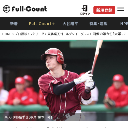
新規登録
新着
Full-Count＋
大谷翔平
特集・連載
NP
同僚の娘から「大嫌い！
HOME
プロ野球
パ・リーグ
東北楽天ゴールデンイーグルス
楽天・伊藤裕季也【写真：栗木一考】