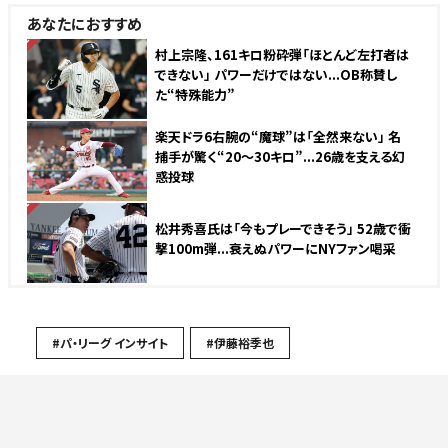
あなたにおすすめ
NEW
村上宗隆、161キロ粉砕弾「ほとんど左打者は
できない」 パワーだけではない...OB称賛し
た“特殊能力”
楽天ドラ6右腕の“魔球”は「全然来ない」 名
捕手が驚く“20〜30キロ”...26歳を支える幻
惑投球
NEW
松井秀喜氏は「今もプレーできそう」 52歳で衝
撃100m弾...衰えぬパワーにNYファン喝采
#パ・リーグ インサイト
#伊藤裕季也