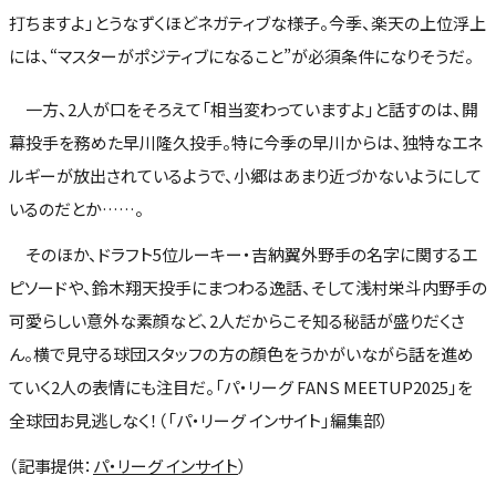
打ちますよ」とうなずくほどネガティブな様子。今季、楽天の上位浮上
には、“マスターがポジティブになること”が必須条件になりそうだ。
一方、2人が口をそろえて「相当変わっていますよ」と話すのは、開
幕投手を務めた早川隆久投手。特に今季の早川からは、独特なエネ
ルギーが放出されているようで、小郷はあまり近づかないようにして
いるのだとか……。
そのほか、ドラフト5位ルーキー・吉納翼外野手の名字に関するエ
ピソードや、鈴木翔天投手にまつわる逸話、そして浅村栄斗内野手の
可愛らしい意外な素顔など、2人だからこそ知る秘話が盛りだくさ
ん。横で見守る球団スタッフの方の顔色をうかがいながら話を進め
ていく2人の表情にも注目だ。「パ・リーグ FANS MEETUP2025」を
全球団お見逃しなく！（「パ・リーグ インサイト」編集部）
（記事提供：
パ・リーグ インサイト
）