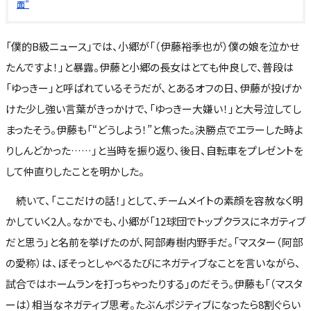
面”
「僕的B級ニュース」では、小郷が「（伊藤裕季也が）僕の娘を泣かせ
たんですよ！」と暴露。伊藤と小郷の長女はとても仲良しで、普段は
「ゆっきー」と呼ばれているそうだが、とあるオフの日、伊藤が投げか
けた少し強い言葉がきっかけで、「ゆっきー大嫌い！」と大号泣してし
まったそう。伊藤も「“どうしよう！”と焦った。決勝点でエラーした時よ
りしんどかった……」と当時を振り返り、後日、自転車をプレゼントを
して仲直りしたことを明かした。
続いて、「ここだけの話！」として、チームメイトの素顔を容赦なく明
かしていく2人。なかでも、小郷が「12球団でトップクラスにネガティブ
だと思う」と名前を挙げたのが、阿部寿樹内野手だ。「マスター（阿部
の愛称）は、ぼそっとしゃべるたびにネガティブなことを言いながら、
試合ではホームランを打っちゃったりする」のだそう。伊藤も「（マスタ
ーは）相当なネガティブ思考。たぶんポジティブになったら8割ぐらい