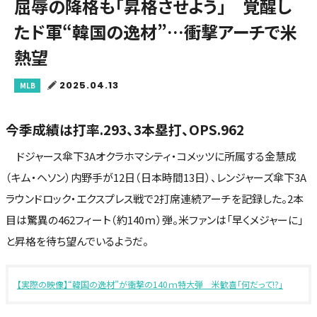
屈辱の降格も「昇格させよう」 覚醒し
たド軍“韓国の逸材”…衝撃アーチで米
熱望
2025.04.13
MLB
今季成績は打率.293、3本塁打、OPS.962
ドジャース傘下3Aオクラホマシティ・コメッツに所属する金慧成
（キム・ヘソン）内野手が12日（日本時間13日）、レンジャーズ傘下3A
ラウンドロック・エクスプレス戦で2打席連続アーチを記録した。2本
目は驚異の462フィート（約140ｍ）弾。米ファンは「早くメジャーに」
と昇格を待ち望んでいるようだ。
【実際の映像】“韓国の逸材”が衝撃の140ｍ特大弾 米歓喜「何だって!?」