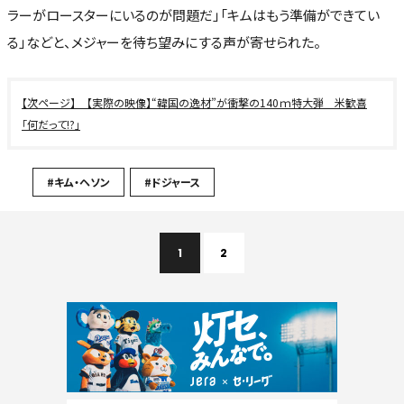
ラーがロースターにいるのが問題だ」「キムはもう準備ができてい
る」などと、メジャーを待ち望みにする声が寄せられた。
【実際の映像】“韓国の逸材”が衝撃の140ｍ特大弾 米歓喜
「何だって!?」
#キム・ヘソン
#ドジャース
1
2