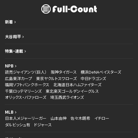
新着
大谷翔平
特集・連載
NPB
読売ジャイアンツ（巨人）
阪神タイガース
横浜DeNAベイスターズ
広島東洋カープ
東京ヤクルトスワローズ
中日ドラゴンズ
福岡ソフトバンクホークス
北海道日本ハムファイターズ
千葉ロッテマリーンズ
東北楽天ゴールデンイーグルス
オリックス・バファローズ
埼玉西武ライオンズ
MLB
日本人メジャーリーガー
山本由伸
佐々木朗希
イチロー
ダルビッシュ有
ドジャース