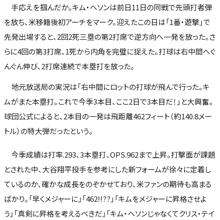
手応えを掴んだか。キム・ヘソンは前日11日の同戦で先頭打者弾
を放ち、米移籍後初アーチをマーク。迎えたこの日は「1番・遊撃」で
先発出場すると、2回2死三塁の第2打席で逆方向へ一発を放った。さ
らに4回の第3打席、1死から内角を完璧に捉えた。打球は右中間へぐ
んぐん伸び、2打席連続で本塁打を放った。
地元放送局の実況は「右中間にロットの打球が飛んで行った。キ
ムがまた本塁打。これで今季3本目、ここ2日で3本目だ！」と大興奮。
球団公式によると、2本目の一発は飛距離462フィート（約140.8メー
トル）の特大弾だったという。
今季成績は打率.293、3本塁打、OPS.962まで上昇。打撃面が課題
とされた中、大谷翔平投手を参考にした新フォームが徐々に定着し
ているのか、確かな成長をのぞかせており、米ファンの期待も高まる
ばかり。「早くメジャーに」「462!!??」「キムをメジャーに昇格させよ
う」「真剣に昇格を考えるべきだ」「キム・ヘソンじゃなくてクリス・テイ