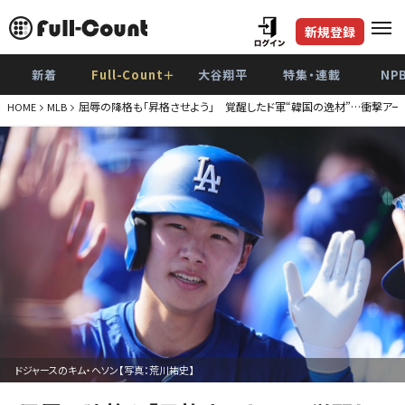
新規登録
新着
Full-Count＋
大谷翔平
特集・連載
NP
屈辱の降格も「昇格させよう」 覚醒したド軍“韓国の逸材”…衝撃アー
HOME
MLB
ドジャースのキム・ヘソン【写真：荒川祐史】