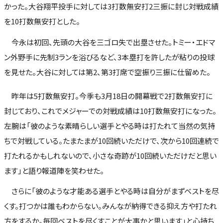
かった。大谷翔平投手に対しては3打数無安打2三振に封じ対戦成績
を10打数無安打とした。
今永は初回、先頭の大谷を三ゴロ失で出塁させた。トミー・エドマ
ン外野手に先制3ランを浴びるなど、3本塁打を許したが粘りの投球
を見せた。大谷に対しては第2、第3打席で空振り三振に仕留めた。
昨年は5打数無安打。今季も3月18日の開幕戦で2打数無安打に
封じており、これでメジャーでの対戦成績は10打数無安打になった。
左腕は「彼のような素晴らしい選手とやる時は打たれて当然の気持
ちで対戦している。たまたまが10回続いただけで、次から10回連続で
打たれるかもしれないので、小さな奇跡が10回続いただけだと思い
ます」と語り報道陣を笑わせた。
さらに「彼のような才能ある選手とやる時は自分がまずベストを尽
くす。打つかは誰もわからない。みんなが納得できる抑え方や打たれ
方をするか。毎回ベストを尽くすことが大事かと思います」と心持ち