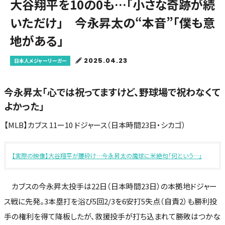
大谷翔平を10の0も…「小さな奇跡が続
いただけ」 今永昇太の“本音”「僕も意
地がある」
2025.04.23
日本人メジャーリーガー
今永昇太「心では祝ってますけど、野球場で祝わなくて
よかった」
【MLB】カブス 11ー10 ドジャース（日本時間23日・シカゴ）
【実際の映像】大谷翔平が腰砕け…今永昇太の魔球に米絶句「何という…」
カブスの今永昇太投手は22日（日本時間23日）の本拠地ドジャー
ス戦に先発。3本塁打を浴び5回2/3を6安打5失点（自責2）も勝利投
手の権利を得て降板したが、救援投手が打ち込まれて勝敗はつかな