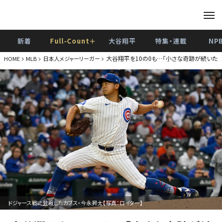
新着
Full-Count＋
大谷翔平
特集・連載
NP
大谷翔平を10の0も…「小さな奇跡が続いただ
HOME
MLB
日本人メジャーリーガー
ドジャース戦に登板したカブス・今永昇太【写真：ロイター】