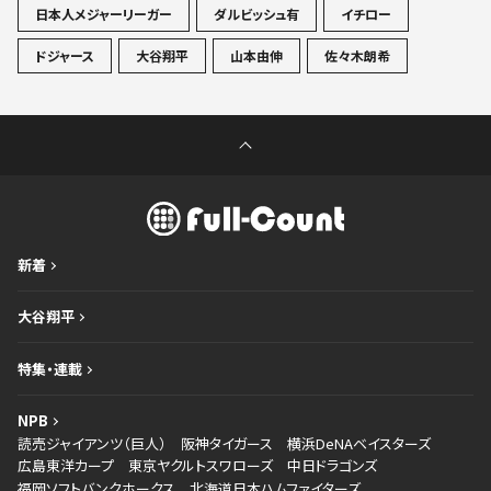
日本人メジャーリーガー
ダルビッシュ有
イチロー
ドジャース
大谷翔平
山本由伸
佐々木朗希
新着
大谷翔平
特集・連載
NPB
読売ジャイアンツ（巨人）
阪神タイガース
横浜DeNAベイスターズ
広島東洋カープ
東京ヤクルトスワローズ
中日ドラゴンズ
福岡ソフトバンクホークス
北海道日本ハムファイターズ