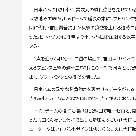
日本ハムの代打陣が、異次元の勝負強さを見せている。
は敵地みずほPayPayドームで延長の末にソフトバンク
回に代打・吉田賢吾捕手が反撃の狼煙を上げる適時二
った。日本ハムの代打陣は今季、他球団を圧倒する数字
いる。
1点を追う7回1死一、二塁の場面で、吉田はリバン・
えるフェンス直撃の適時二塁打。この一打で同点とした
出し、ソフトバンクとの接戦を制した。
日本ハムの異様な勝負強さを裏付けるデータがある。チー
点も記録している。2位は5球団が4打点で並んでおり、1
一方、チームの犠打と犠飛は12球団で唯一ゼロと、開
った吉田くん凄いし代打で出した新庄もすごい」「代打
ューターやばい」「バントサインは決まらないのに代打起