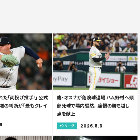
た「両投げ投手!」 公式
鷹・オスナが危険球退場 ハム野村へ頭
.咄嗟の判断が「最もクレイ
部死球で場内騒然...痛恨の勝ち越し
点を献上
6
2026.8.6
パ・リーグ