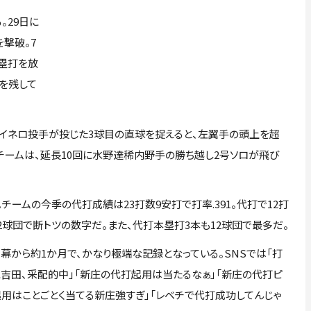
29日に
を撃破。7
塁打を放
を残して
モイネロ投手が投じた3球目の直球を捉えると、左翼手の頭上を超
チームは、延長10回に水野達稀内野手の勝ち越し2号ソロが飛び
ムの今季の代打成績は23打数9安打で打率.391。代打で12打
2球団で断トツの数字だ。また、代打本塁打3本も12球団で最多だ。
幕から約1か月で、かなり極端な記録となっている。SNSでは「打
に吉田、采配的中」「新庄の代打起用は当たるなぁ」「新庄の代打ピ
用はことごとく当てる新庄強すぎ」「レベチで代打成功してんじゃ