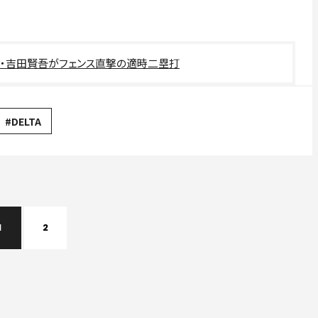
。
打・吉田賢吾がフェンス直撃の適時二塁打
#DELTA
1
2