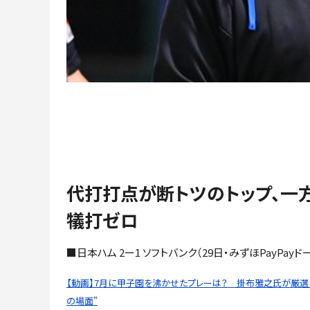
代打打点が断トツのトップ、一
犠打ゼロ
■日本ハム 2ー1 ソフトバンク（29日・みずほPayPayド
【動画】7月に甲子園を沸かせたプレーは？ 掛布雅之氏が厳選し
の場面”