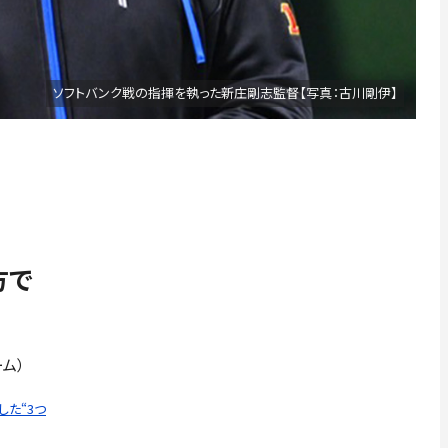
ソフトバンク戦の指揮を執った新庄剛志監督【写真：古川剛伊】
方で
ーム）
た“3つ