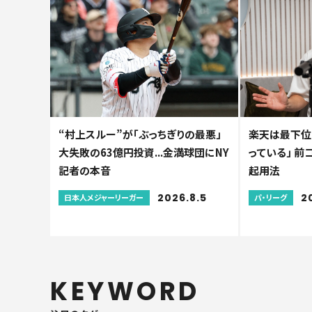
“村上スルー”が「ぶっちぎりの最悪」
楽天は最下位
大失敗の63億円投資...金満球団にNY
っている」 前
記者の本音
起用法
2026.8.5
2
日本人メジャーリーガー
パ・リーグ
KEYWORD