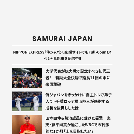
SAMURAI JAPAN
NIPPON EXPRESS「侍ジャパン」応援サイトでもFull-Countス
ペシャル記事を配信中!!
大学代表が総力戦で記念すべき初代王
者！ 新設大会決勝で延長11回の末に
米国撃破
侍ジャパンをきっかけに自主トレで弟子
入り…千葉ロッテ横山陸人が感謝する
成長を後押しした縁
山本由伸＆菊池雄星に受けた衝撃 楽
天・藤平尚真が過ごしたWBCでの刺激
的な1か月「上を目指したい」