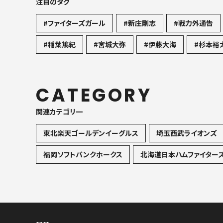
注目のタグ
#ファイターズガール
#新庄剛志
#戦力外通告
#稲葉篤紀
#宮城大弥
#伊藤大海
#杉本裕
CATEGORY
関連カテゴリ一
東北楽天ゴールデンイーグルス
埼玉西武ライオンズ
福岡ソフトバンクホークス
北海道日本ハムファイター