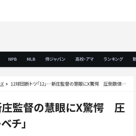
NPB
MLB
侍ジャパン
高校・アマ
ランキング
12球団断トツ「12」…新庄監督の慧眼にX驚愕 圧倒数値を導く采配が「レベチ」
ーズ
…新庄監督の慧眼にX驚愕 圧
ベチ」