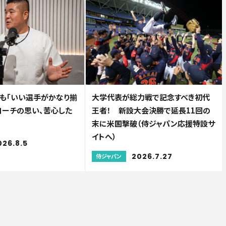
も「いい選手がかなり揃
大学代表が総力戦で記念すべき初代
コーチの思い、苦心した
王者！ 新設大会決勝で延長11回の
末に米国撃破（侍ジャパン応援特設サ
イトへ）
026.8.5
2026.7.27
侍ジャパン