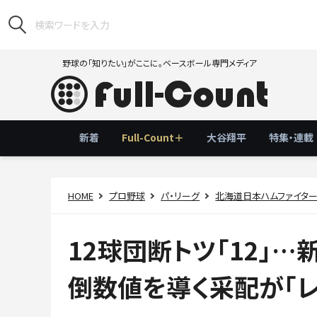
野球の「知りたい」がここに。ベースボール専門メディア
新着
Full-Count＋
大谷翔平
特集・連載
HOME
プロ野球
パ・リーグ
北海道日本ハムファイタ
12球団断トツ「12」
倒数値を導く采配が「レ