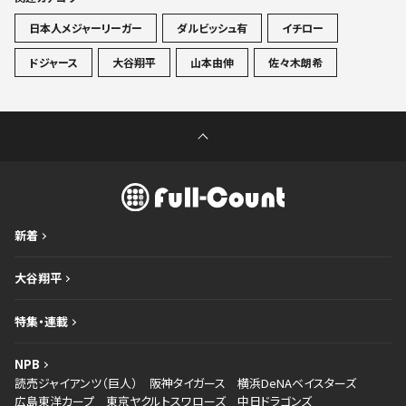
日本人メジャーリーガー
ダルビッシュ有
イチロー
ドジャース
大谷翔平
山本由伸
佐々木朗希
新着
大谷翔平
特集・連載
NPB
読売ジャイアンツ（巨人）
阪神タイガース
横浜DeNAベイスターズ
広島東洋カープ
東京ヤクルトスワローズ
中日ドラゴンズ