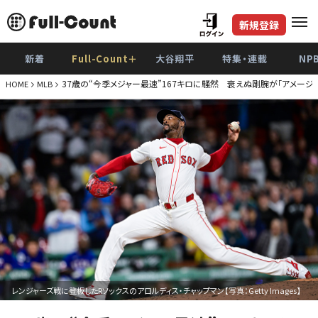
新規登録
新着
Full-Count＋
大谷翔平
特集・連載
NP
37歳の“今季メジャー最速”167キロに騒然 衰えぬ剛腕が「アメージ
HOME
MLB
レンジャーズ戦に登板したRソックスのアロルディス・チャップマン【写真：Getty Images】