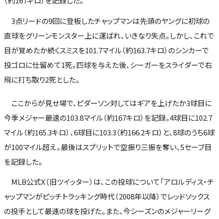
（約167キロ）を記録した。
3点リードの9回に登板したチャップマンは先頭のヤングに初球の
直球をグリーンモンスター上に運ばれ、いきなり失点。しかし、これで
目が覚めたか続くスミスを101.7マイル（約163.7キロ）のシンカーで
投ゴロに仕留めて1死。四球を与えた後、シーガーをスライダーで右
飛に打ち取り2死とした。
ここからが見せ場で、ピダーソン対してはギアを上げたか3球目に
今季メジャー最速の103.8マイル（約167キロ）を記録。4球目に102.7
マイル（約165.3キロ）、6球目に103.3（約166.2キロ）と、8球のうち6球
が100マイル超え。最後はスプリットで空振り三振を奪い、5セーブ目
を記録した。
MLB公式X（旧ツイッター）は、この投球について「アロルディス・チ
ャップマンがピッチトラッキング時代（2008年以降）でレッドソックス
の投手として最速の球を投げた。また、今シーズンのメジャーリーグ