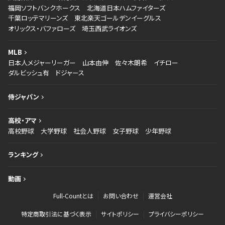
福岡ソフトバンクホークス
北海道日本ハムファイターズ
千葉ロッテマリーンズ
東北楽天ゴールデンイーグルス
オリックス・バファローズ
埼玉西武ライオンズ
MLB
日本人メジャーリーガー
山本由伸
佐々木朗希
イチロー
ダルビッシュ有
ドジャース
侍ジャパン
高校・アマ
高校野球
大学野球
社会人野球
女子野球
少年野球
ランキング
動画
Full-Countとは
お問い合わせ
運営会社
特定商取引法に基づく表示
サイトポリシー
プライバシーポリシー