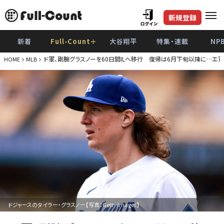
新規登録
新着
Full-Count＋
大谷翔平
特集・連載
NP
ド軍、剛腕グラスノーを60日間ILへ移行 復帰は6月下旬以降に…エ
HOME
MLB
ドジャースのタイラー・グラスノー【写真：Getty Images】