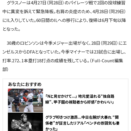
グラスノーは4月27日（同28日）のパイレーツ戦で2回の投球練習
中に異変を訴えて緊急降板。右肩の炎症のため、4月28日（同29日）
にIL入りしていた。60日間のILへの移行により、復帰は6月下旬以降
となった。
30歳のロビンソンは今季メジャー出場がなく、28日（同29日）にエ
ンゼルスからDFAとなっていた。今季マイナーでは23試合に出場し、
打率.272、1本塁打18打点の成績を残している。（Full-Count編集
部）
あなたにおすすめ
NEW
「Nと見せかけて...」 地元愛溢れる“独自路
線”、甲子園の視聴者から好感「かわいい」
グラブ叩きつけ激昂...中日右腕が大暴れ “関
係者”が証言したリアル「ベンチの雰囲気も凄
かった」