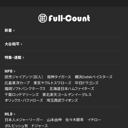
新着
大谷翔平
特集・連載
NPB
読売ジャイアンツ（巨人）
阪神タイガース
横浜DeNAベイスターズ
広島東洋カープ
東京ヤクルトスワローズ
中日ドラゴンズ
福岡ソフトバンクホークス
北海道日本ハムファイターズ
千葉ロッテマリーンズ
東北楽天ゴールデンイーグルス
オリックス・バファローズ
埼玉西武ライオンズ
MLB
日本人メジャーリーガー
山本由伸
佐々木朗希
イチロー
ダルビッシュ有
ドジャース