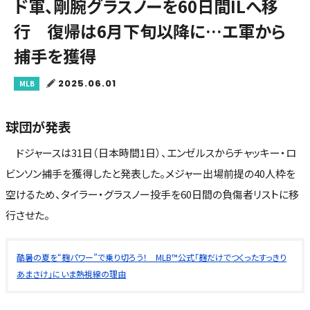
ド軍、剛腕グラスノーを60日間ILへ移
行 復帰は6月下旬以降に…エ軍から
捕手を獲得
2025.06.01
MLB
球団が発表
ドジャースは31日（日本時間1日）、エンゼルスからチャッキー・ロ
ビンソン捕手を獲得したと発表した。メジャー出場前提の40人枠を
空けるため、タイラー・グラスノー投手を60日間の負傷者リストに移
行させた。
酷暑の夏を“麹パワー”で乗り切ろう！ MLB™公式「麹だけでつくったすっきり
あまさけ」にいま熱視線の理由