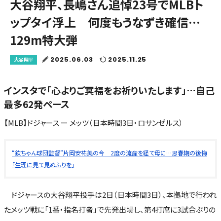
大谷翔平、長嶋さん追悼23号でMLBト
ップタイ浮上 何度もうなずき確信…
129m特大弾
2025.06.03
2025.11.25
大谷翔平
インスタで「心よりご冥福をお祈りいたします」…自己
最多62発ペース
【MLB】ドジャース ー メッツ（日本時間3日・ロサンゼルス）
“欽ちゃん球団監督”片岡安祐美の今 2度の流産を経て母に…思春期の後悔
「生理に見て見ぬふりを」
ドジャースの大谷翔平投手は2日（日本時間3日）、本拠地で行われ
たメッツ戦に「1番・指名打者」で先発出場し、第4打席に3試合ぶりの