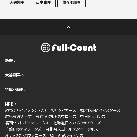
大谷翔平
山本由伸
佐々木朗希
新着
大谷翔平
特集・連載
NPB
読売ジャイアンツ（巨人）
阪神タイガース
横浜DeNAベイスターズ
広島東洋カープ
東京ヤクルトスワローズ
中日ドラゴンズ
福岡ソフトバンクホークス
北海道日本ハムファイターズ
千葉ロッテマリーンズ
東北楽天ゴールデンイーグルス
オリックス・バファローズ
埼玉西武ライオンズ