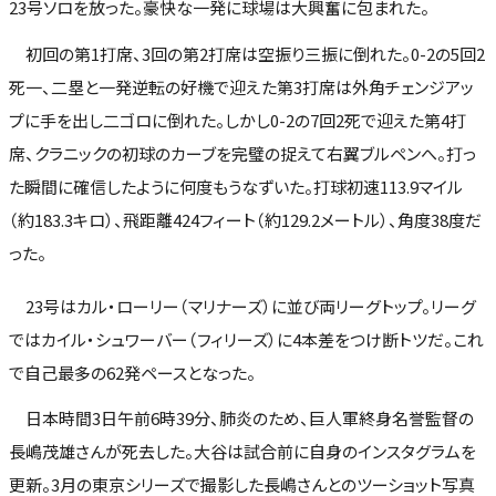
23号ソロを放った。豪快な一発に球場は大興奮に包まれた。
初回の第1打席、3回の第2打席は空振り三振に倒れた。0-2の5回2
死一、二塁と一発逆転の好機で迎えた第3打席は外角チェンジアッ
プに手を出し二ゴロに倒れた。しかし0-2の7回2死で迎えた第4打
席、クラニックの初球のカーブを完璧の捉えて右翼ブルペンへ。打っ
た瞬間に確信したように何度もうなずいた。打球初速113.9マイル
（約183.3キロ）、飛距離424フィート（約129.2メートル）、角度38度だ
った。
23号はカル・ローリー（マリナーズ）に並び両リーグトップ。リーグ
ではカイル・シュワーバー（フィリーズ）に4本差をつけ断トツだ。これ
で自己最多の62発ペースとなった。
日本時間3日午前6時39分、肺炎のため、巨人軍終身名誉監督の
長嶋茂雄さんが死去した。大谷は試合前に自身のインスタグラムを
更新。3月の東京シリーズで撮影した長嶋さんとのツーショット写真