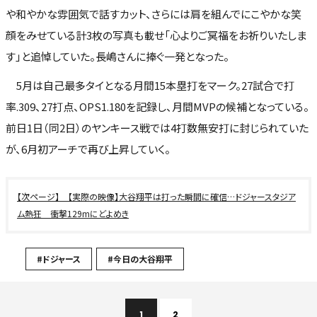
や和やかな雰囲気で話すカット、さらには肩を組んでにこやかな笑
顔をみせている計3枚の写真も載せ「心よりご冥福をお祈りいたしま
す」と追悼していた。長嶋さんに捧ぐ一発となった。
5月は自己最多タイとなる月間15本塁打をマーク。27試合で打
率.309、27打点、OPS1.180を記録し、月間MVPの候補となっている。
前日1日（同2日）のヤンキース戦では4打数無安打に封じられていた
が、6月初アーチで再び上昇していく。
【実際の映像】大谷翔平は打った瞬間に確信…ドジャースタジア
ム熱狂 衝撃129mにどよめき
#ドジャース
#今日の大谷翔平
1
2