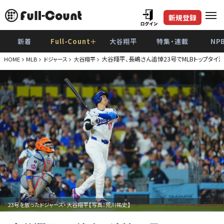
新規登録
新着
Full-Count＋
大谷翔平
特集・連載
NP
大谷翔平、長嶋さん追悼23号でMLBトップタイ
HOME
MLB
ドジャース
大谷翔平
23号を放ったドジャース・大谷翔平【写真：荒川祐史】