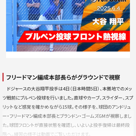
ロ
楽
オリ
西
フリードマン編成本部長らがグラウンドで視察
ドジャースの大谷翔平投手は4日（日本時間5日）、本拠地でのメッ
ツ戦前にブルペン投球を行いました。直球やカーブ、スライダー、スプ
リットなど感覚を確かめながら15球。その様子を、球団のアンドリュ
ー・フリードマン編成本部長とブランドン・ゴームズGMが視察しまし
た。球団フロントが直接状態を確認し、いよいよ投手復帰は最終段
階へ。練習の様子は動画でご覧いただけます。