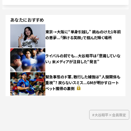
あなたにおすすめ
東京→大阪に“単身引越し” 跳ねのけた1年前
の悪夢...「弾ける笑顔」で掴んだ輝く場所
NEW
ライバルの前でも...大谷翔平は「意識していな
い」 米メディアが注目した“発言”
緊急事態のド軍、敢行した補強は“人間関係も
重視”? 戻らないスミス...GMが明かすロート
ベット獲得の裏側
#大谷翔平×会員限定