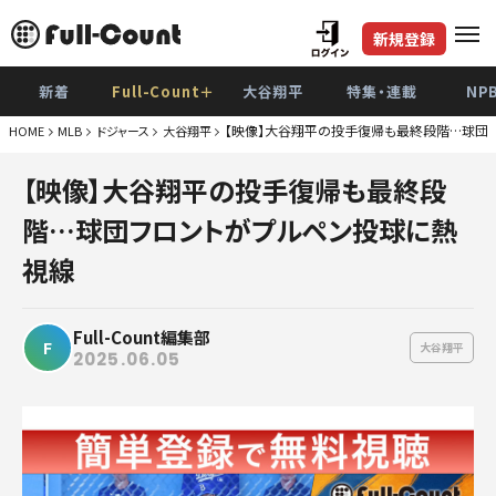
新規登録
新着
Full-Count＋
大谷翔平
特集・連載
NP
【映像】大谷翔平の投手復帰も最終段階…球団
HOME
MLB
ドジャース
大谷翔平
巨
【映像】大谷翔平の投手復帰も最終段
阪
階…球団フロントがプルペン投球に熱
De
視線
広
Full-Count編集部
ヤク
F
大谷翔平
2025.06.05
中
ソフト
日本