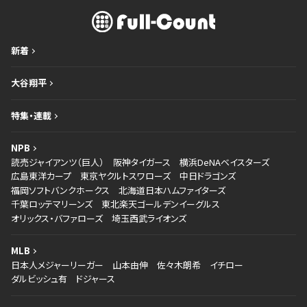
新着
大谷翔平
特集・連載
NPB
読売ジャイアンツ（巨人）
阪神タイガース
横浜DeNAベイスターズ
広島東洋カープ
東京ヤクルトスワローズ
中日ドラゴンズ
福岡ソフトバンクホークス
北海道日本ハムファイターズ
千葉ロッテマリーンズ
東北楽天ゴールデンイーグルス
オリックス・バファローズ
埼玉西武ライオンズ
MLB
日本人メジャーリーガー
山本由伸
佐々木朗希
イチロー
ダルビッシュ有
ドジャース