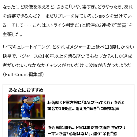
なった！」と映像を添えると、さらに「いや、凄すぎ。どうやったら、あれ
を誤審できるんだ？ まだリプレーを見ている。ショックを受けてい
る」「そして……これはストライク判定だ」と怒涛の3連投で“誤審”を
主張した。
「イマキュレートイニング」となればメジャー史上延べ118度しかない
快挙で、ドジャースの140年以上を誇る歴史でもわずか7人しか達成
者がいない。なかなかチャンスがないだけに波紋が広がったようだ。
（Full-Count編集部）
あなたにおすすめ
NEW
転落続くド軍左腕に「3Aに行ってくれ」 直近3
試合で16失点...消えた“輝き”に辛辣な声
NEW
直近9戦1勝も...ド軍はまだ首位独走 主砲フリ
ーマン断言「心配はない」、漂う“余裕”感