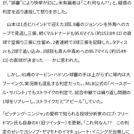
が、“誤審”により快挙が幻に。米有識者は「これ何なん??」と、疑惑の
判定を巡り連投して怒りを示した。
山本は1点ビハインドで迎えた3回、8番のジョンソンを外角へのカ
ーブで見逃し三振、続くマルドナードも95.6マイル（約153.8キロ）の直
球で空振り三振に仕留め、2者連続で3球三振を記録した。タティス
Jr.も2球で追い込み、3球目も真ん中高めへの95.7マイル（約154キ
ロ）の直球が決まった……かに思われた。
しかし、61歳のマービン・ハドソン球審の手は上がらずに場内は大
ブーイング。実況席も混乱する判定だった。、MLB公式の「ベースボー
ル・サバント」でもストライクの判定で、試合中継では繰り返し問題の
1球をリプレーし、ストライクだと“アピール”していた。
「ピッチング・ニンジャ」の愛称で知られる投球分析家のロブ・フリー
ドマン氏も自身のX（旧ツイッター）を更新。「これ何なん?? この判
定のせいでヨシノブ・ヤマモトのイマキュレート・イニングが台無しに