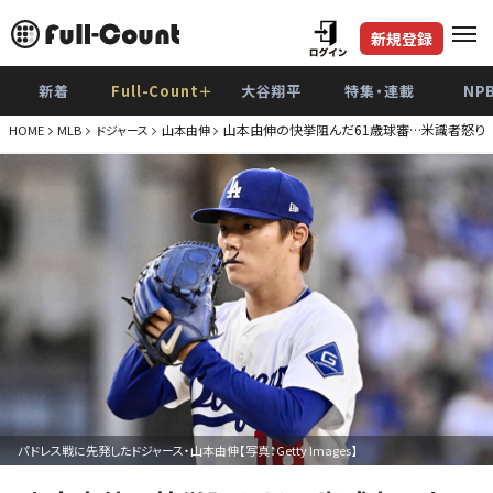
新規登録
新着
Full-Count＋
大谷翔平
特集・連載
NP
山本由伸の快挙阻んだ61歳球審…米識者怒り「ど
HOME
MLB
ドジャース
山本由伸
パドレス戦に先発したドジャース・山本由伸【写真：Getty Images】