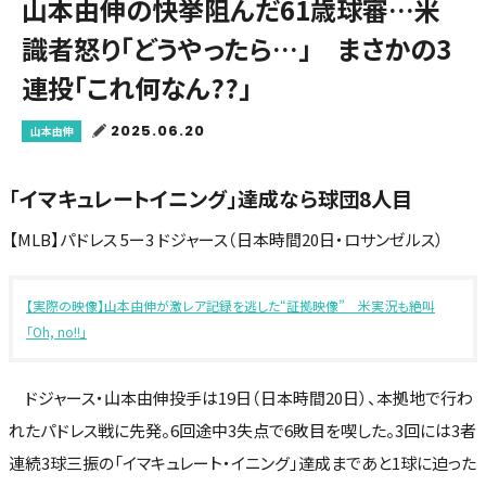
山本由伸の快挙阻んだ61歳球審…米
識者怒り「どうやったら…」 まさかの3
連投「これ何なん??」
2025.06.20
山本由伸
「イマキュレートイニング」達成なら球団8人目
【MLB】パドレス 5ー3 ドジャース（日本時間20日・ロサンゼルス）
【実際の映像】山本由伸が激レア記録を逃した“証拠映像” 米実況も絶叫
「Oh, no!!」
ドジャース・山本由伸投手は19日（日本時間20日）、本拠地で行わ
れたパドレス戦に先発。6回途中3失点で6敗目を喫した。3回には3者
連続3球三振の「イマキュレート・イニング」達成まであと1球に迫った