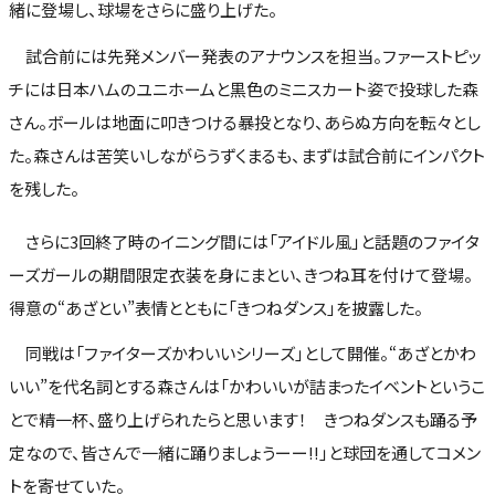
緒に登場し、球場をさらに盛り上げた。
試合前には先発メンバー発表のアナウンスを担当。ファーストピッ
チには日本ハムのユニホームと黒色のミニスカート姿で投球した森
さん。ボールは地面に叩きつける暴投となり、あらぬ方向を転々とし
た。森さんは苦笑いしながらうずくまるも、まずは試合前にインパクト
を残した。
さらに3回終了時のイニング間には「アイドル風」と話題のファイタ
ーズガールの期間限定衣装を身にまとい、きつね耳を付けて登場。
得意の“あざとい”表情とともに「きつねダンス」を披露した。
同戦は「ファイターズかわいいシリーズ」として開催。“あざとかわ
いい”を代名詞とする森さんは「かわいいが詰まったイベントというこ
とで精一杯、盛り上げられたらと思います！ きつねダンスも踊る予
定なので、皆さんで一緒に踊りましょうーー!!」と球団を通してコメン
トを寄せていた。