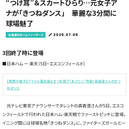
“つけ耳”＆スカートひらり…元女子ア
ナが「きつねダンス」 華麗な3分間に
球場魅了
2025.07.05
北海道日本ハムファイターズ
3回終了時に登場
■日本ハム ー 楽天（5日・エスコンフィールド）
【実際の様子】アイドル風衣装＆きつね耳で“あざとい”炸裂！森香澄さんのきつ
ねダンス
元テレビ東京アナウンサーでタレントの森香澄さんが5日、エスコ
ンフィールドで行われた日本ハム-楽天戦でファーストピッチに登場。
イニング間には球場名物「きつねダンス」に、ファイターズガールと一