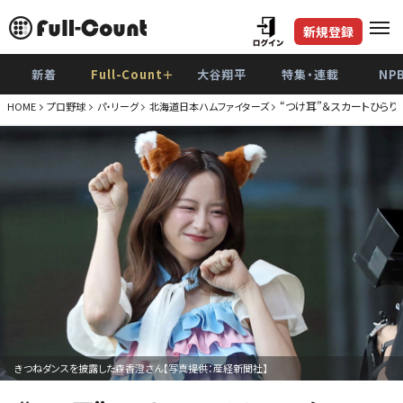
新規登録
新着
Full-Count＋
大谷翔平
特集・連載
NP
“つけ耳”＆スカートひら
HOME
プロ野球
パ・リーグ
北海道日本ハムファイターズ
きつねダンスを披露した森香澄さん【写真提供：産経新聞社】