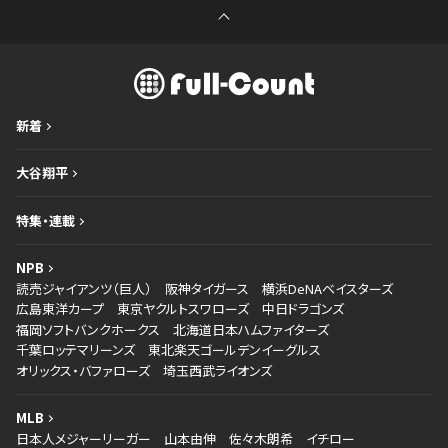
新着
大谷翔平
特集・連載
NPB
読売ジャイアンツ（巨人）
阪神タイガース
横浜DeNAベイスターズ
広島東洋カープ
東京ヤクルトスワローズ
中日ドラゴンズ
福岡ソフトバンクホークス
北海道日本ハムファイターズ
千葉ロッテマリーンズ
東北楽天ゴールデンイーグルス
オリックス・バファローズ
埼玉西武ライオンズ
MLB
日本人メジャーリーガー
山本由伸
佐々木朗希
イチロー