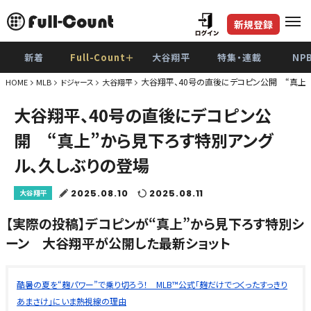
新規登録
新着
Full-Count＋
大谷翔平
特集・連載
NP
大谷翔平、40号の直後にデコピン公開 “真上
HOME
MLB
ドジャース
大谷翔平
大谷翔平、40号の直後にデコピン公
開 “真上”から見下ろす特別アング
ル、久しぶりの登場
2025.08.10
2025.08.11
大谷翔平
【実際の投稿】デコピンが“真上”から見下ろす特別シ
ーン 大谷翔平が公開した最新ショット
酷暑の夏を“麹パワー”で乗り切ろう！ MLB™公式「麹だけでつくったすっきり
あまさけ」にいま熱視線の理由