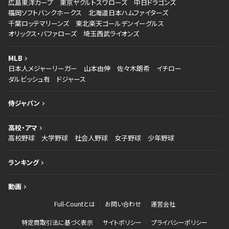
広島東洋カープ
東京ヤクルトスワローズ
中日ドラゴンズ
福岡ソフトバンクホークス
北海道日本ハムファイターズ
千葉ロッテマリーンズ
東北楽天ゴールデンイーグルス
オリックス・バファローズ
埼玉西武ライオンズ
MLB
日本人メジャーリーガー
山本由伸
佐々木朗希
イチロー
ダルビッシュ有
ドジャース
侍ジャパン
高校・アマ
高校野球
大学野球
社会人野球
女子野球
少年野球
ランキング
動画
Full-Countとは
お問い合わせ
運営会社
特定商取引法に基づく表示
サイトポリシー
プライバシーポリシー