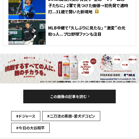
子たちに」 2軍で見つけた価値→初先発で適時
打...31歳で開いた新境地
MLB中継で「久しぶりに見たな」 “激変”の元
助っ人...プロ野球ファンも注目
この画像の記事を読む
#ドジャース
#二刀流の素顔・愛犬デコピン
#今日の大谷翔平