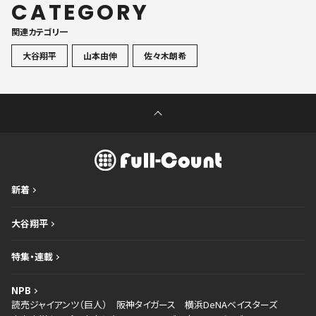
CATEGORY
関連カテゴリ一
大谷翔平
山本由伸
佐々木朗希
新着
大谷翔平
特集・連載
NPB
読売ジャイアンツ（巨人）
阪神タイガース
横浜DeNAベイスターズ