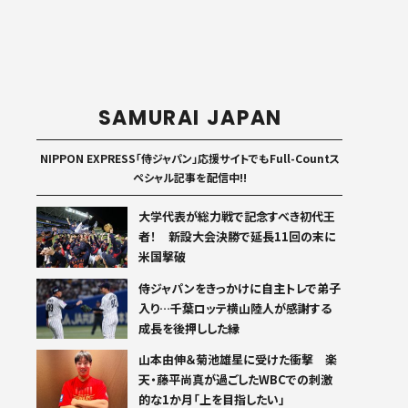
SAMURAI JAPAN
NIPPON EXPRESS「侍ジャパン」応援サイトでもFull-Countス
ペシャル記事を配信中!!
大学代表が総力戦で記念すべき初代王
者！ 新設大会決勝で延長11回の末に
米国撃破
侍ジャパンをきっかけに自主トレで弟子
入り…千葉ロッテ横山陸人が感謝する
成長を後押しした縁
山本由伸＆菊池雄星に受けた衝撃 楽
天・藤平尚真が過ごしたWBCでの刺激
的な1か月「上を目指したい」