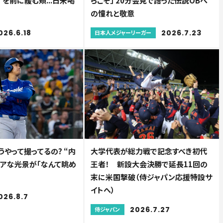
”を前に緩む頬...日米喝
らこそ」 20分会見で語った伝説OBへ
の憧れと敬意
026.6.18
2026.7.23
日本人メジャーリーガー
やって撮ってるの? “内
大学代表が総力戦で記念すべき初代
レアな光景が「なんて眺め
王者！ 新設大会決勝で延長11回の
末に米国撃破（侍ジャパン応援特設サ
イトへ）
026.8.7
2026.7.27
侍ジャパン