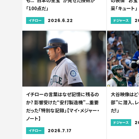
も...“日本の至宝”が見せた技術が
の表情 “お宝
「100点だ」
采「キュート」
2026.6.22
2
イチロー
ドジャース
イチローの言葉はなぜ記憶に残るの
大谷映像はどう
か? 影響受けた“安打製造機”...重要
部”に潜入、
だった「特別な記録」【マイ・メジャー・
だ!」
ノート】
2
ドジャース
2026.7.17
イチロー