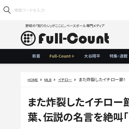
野球の「知りたい」がここに。ベースボール専門メディア
新着
Full-Count＋
大谷翔平
特集・連載
また炸裂したイチロー節！ 弓
HOME
MLB
イチロー
また炸裂したイチロー
葉、伝説の名言を絶叫「Hol