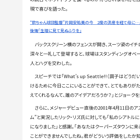
現で喜びを語った。
“欽ちゃん球団監督”片岡安祐美の今 2度の流産を経て母に
後悔「生理に見て見ぬふりを」
バックスクリーン横のフェンスが開き、スーツ姿のイチ
深々と一礼して登場すると、球場はスタンディングオベ
人とハグを交わした。
スピーチでは「What’s up Seattle!!（調子は
けるために今日ここにいることができて、とてもありがた
えてくれるなんて、誰のアイデアだろうか？」とジョークを
さらに、メジャーデビュー直後の2001年4月11日の
ム”と実況したリック・リズ氏に対しても「私のシアトル
になりました」と感謝。「あなたはクーパーズタウンに
ことができませんでしたね。君がどういう評価をしたか知