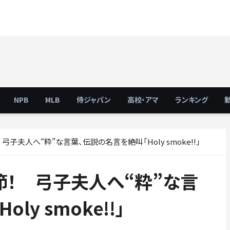
NPB
MLB
侍ジャパン
高校・アマ
ランキング
子夫人へ“粋”な言葉、伝説の名言を絶叫「Holy smoke!!」
節！ 弓子夫人へ“粋”な言
y smoke!!」