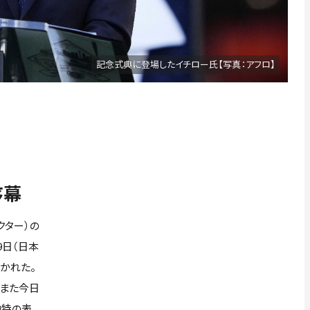
記念式典に登場したイチロー氏【写真：アフロ】
序幕
クター）の
9日（日本
開かれた。
にまた今日
独特の表