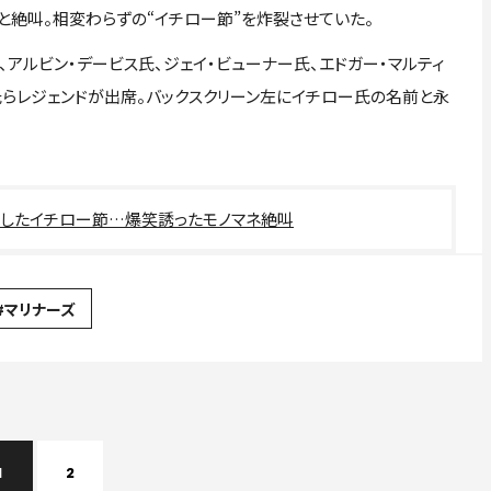
m Ichiro！」と絶叫。相変わらずの“イチロー節”を炸裂させていた。
氏、アルビン・デービス氏、ジェイ・ビューナー氏、エドガー・マルティ
ス氏らレジェンドが出席。バックスクリーン左にイチロー氏の名前と永
」 炸裂したイチロー節…爆笑誘ったモノマネ絶叫
#マリナーズ
1
2