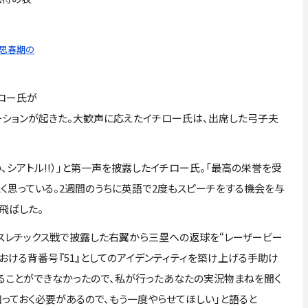
…思春期の
ロー氏が
ーションが起きた。大歓声に応えたイチロー氏は、出席した弓子夫
どうだい、シアトル!!）」と第一声を披露したイチロー氏。「最高の栄誉を受
く思っている。2週間のうちに英語で2度もスピーチをする機会を与
飛ばした。
アスレチックス戦で披露した右翼から三塁への返球を“レーザービー
における背番号『51』としてのアイデンティティを築け上げる手助け
来ることができなかったので、私が行ったあなたの実況物まねを聞く
っておく必要があるので、もう一度やらせてほしい」と語ると