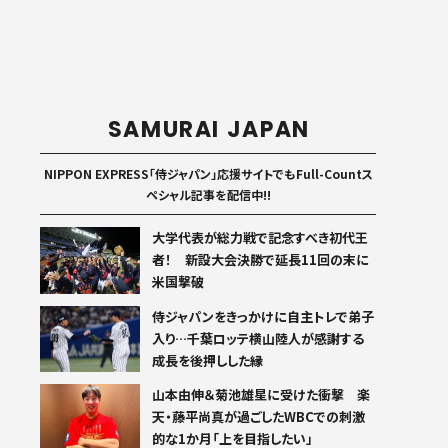
SAMURAI JAPAN
NIPPON EXPRESS「侍ジャパン」応援サイトでもFull-Countス
ペシャル記事を配信中!!
大学代表が総力戦で記念すべき初代王
者！ 新設大会決勝で延長11回の末に
米国撃破
侍ジャパンをきっかけに自主トレで弟子
入り…千葉ロッテ横山陸人が感謝する
成長を後押しした縁
山本由伸＆菊池雄星に受けた衝撃 楽
天・藤平尚真が過ごしたWBCでの刺激
的な1か月「上を目指したい」