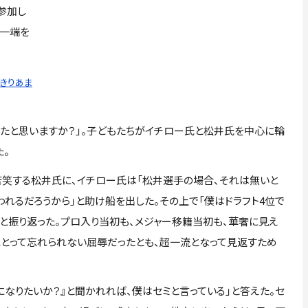
参加し
の一端を
っきりあま
いたと思いますか？」。子どもたちがイチロー氏と松井氏を中心に輪
た。
苦笑する松井氏に、イチロー氏は「松井選手の場合、それは無いと
われるだろうから」と助け船を出した。その上で「僕はドラフト4位で
と振り返った。プロ入り当初も、メジャー移籍当初も、華奢に見え
とって忘れられない屈辱だったとも、超一流となって見返すため
なりたいか？』と聞かれれば、僕はセミと言っている」と答えた。セ