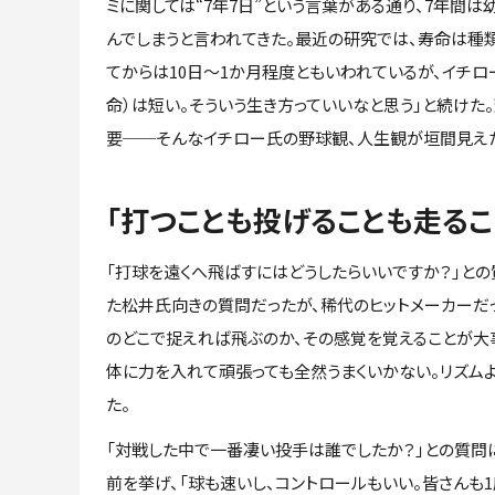
ミに関しては“7年7日”という言葉がある通り、7年間
んでしまうと言われてきた。最近の研究では、寿命は種
てからは10日～1か月程度ともいわれているが、イチロ
命）は短い。そういう生き方っていいなと思う」と続け
要──そんなイチロー氏の野球観、人生観が垣間見え
「打つことも投げることも走るこ
「打球を遠くへ飛ばすにはどうしたらいいですか？」との
た松井氏向きの質問だったが、稀代のヒットメーカーだっ
のどこで捉えれば飛ぶのか、その感覚を覚えることが大事
体に力を入れて頑張っても全然うまくいかない。リズムよ
た。
「対戦した中で一番凄い投手は誰でしたか？」との質問に
前を挙げ、「球も速いし、コントロールもいい。皆さんも1度