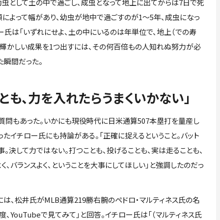
は幼虫として土の中で過ごし、成虫となって地上に出てからは7日で死
類によって幅があり、幼虫が地中で過ごすのが1～5年、成虫になっ
ー氏は「いずれにせよ、土の中にいるのは年単位で、地上（での寿
た。輝かしい成果を1つ出すには、その何百倍もの人知れぬ努力が必
た瞬間だった。
とも、力を入れたらうまくいかない」
質問もあった。いかにも現役時代に日米通算507本塁打を量産し
たイチロー氏にも持論がある。「正確に捉えるということ。バット
。決して力ではない。打つことも、投げることも、実は走ることも、
く、バランスよく、ということを大事にしてほしい」と強調したのだっ
は、松井氏がMLB通算219勝右腕のペドロ・マルティネス氏の名
、YouTubeで見てみて」と回答。イチロー氏は「（マルティネス氏