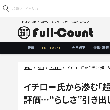
野球の「知りたい」がここに。ベースボール専門メディア
新着
Full-Count＋
大谷翔平
特集・連載
イチロー氏から滲む「超一
HOME
MLB
イチロー
イチロー氏から滲む「
評価…“らしさ”引き