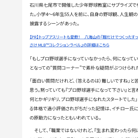
石川県七尾市で開催した少年野球教室にサプライズで
た。小学4～6年生55人を前に、自身の野球観、人生観
披露するシーンがあった。
【PR】トップアスリートも愛飲！ 八海山の『麹だけでつくったす
さけ MLB™コレクションラベル』の詳細はこちら
「もしプロ野球選手になっていなかったら、何になって
となっての“質問コーナー”で素朴な疑問がぶつけられ
「面白い質問だけれど、（答えるのは）難しいですね」と
思う。黙っていても『プロ野球選手になって下さい』と言
何とかギリギリ、プロ野球選手になれたスタートでした」
る体格で過小評価されがちだった記憶は、イチロー氏に
の原動力になったともいわれている。
そして、「職業ではないけれど、『生まれ変わったら何に