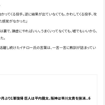
。
かってくる投手。逆に結果が出ていなくても、かわしてくる投手、攻
た感覚がなかった」
裏で、謙虚にやればいい。うまくいってなくても、嘘でもいいから、
た。
て活躍し続けたイチロー氏の言葉は、一言一言に教訓が詰まってい
月ぶり1軍復帰 巨人は平内龍太、阪神は早川太貴を抹消...6