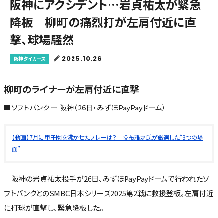
阪神にアクシデント…岩貞祐太が緊急
降板 柳町の痛烈打が左肩付近に直
撃、球場騒然
2025.10.26
阪神タイガース
柳町のライナーが左肩付近に直撃
■ソフトバンク ー 阪神（26日・みずほPayPayドーム）
【動画】7月に甲子園を沸かせたプレーは？ 掛布雅之氏が厳選した“3つの場
面”
阪神の岩貞祐太投手が26日、みずほPayPayドームで行われたソ
フトバンクとのSMBC日本シリーズ2025第2戦に救援登板。左肩付近
に打球が直撃し、緊急降板した。