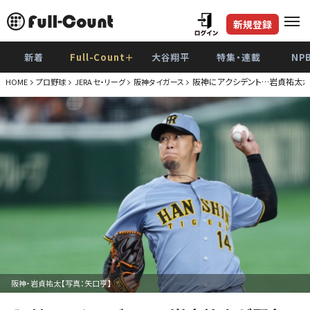
新規登録
新着
Full-Count＋
大谷翔平
特集・連載
NP
阪神にアクシデント…岩貞祐太
HOME
プロ野球
JERA セ・リーグ
阪神タイガース
阪神・岩貞祐太【写真：矢口亨】