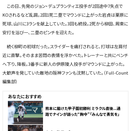
この日、先発のジョン・デュプランティエ投手が2回途中7失点で
KOされるなど乱調。2回1死二塁でマウンドに上がった岩貞は栗原に
死球、山川に3ランを献上していた。3回も続投。2死から柳田、周東に
安打を浴び一、二塁のピンチを迎えた。
続く柳町の初球だった。スライダーを痛打されると、打球は左肩付
近に直撃。そのまま苦悶の表情を浮かべた。トレーナーと共にベンチ
へ下り、降板。3番手に新人の伊原陵人投手がマウンドに上がった。
大歓声を発していた敵地の阪神ファンも沈黙していた。（Full-Count
編集部）
あなたにおすすめ
熊本に届けた甲子園初勝利 ミラクル直後...通
路でナインが語った“胸中”「みんなで勇気を」