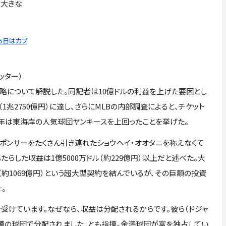
も大きな
25日はカブ
ッター）
戦略について解説した。同記者は10億ドルの利益を上げた要因とし
（1兆2750億円）に達し、さらにMLBの内部調査によると、チケット
024年は東海岸の人気球団ヤンキースを上回ったことを挙げた。
ポンサーをたくさん引き連れたショウヘイ・オオタニを称えなくて
らした収益は1億5000万ドル（約229億円）以上だと述べた。大
ル（約1069億円）という超大型契約を結んでいるが、その巨額の投資
。
受けています。なぜなら、収益は分配されるからです。彼ら（ドジャ
、小規模の球団で分配されました」とも指摘。金満球団が富を独占してい