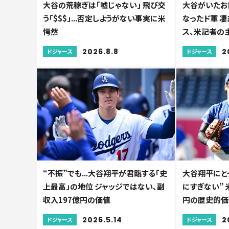
大谷の荒稼ぎは「嘘じゃない」 飛び交
大谷がいたお陰
う「$$$」...否定しようがない事実に米
なったド軍 凄
愕然
ス、米記者の
2026.8.8
2
ドジャース
ドジャース
“不振”でも...大谷翔平が君臨する「史
大谷翔平にとっ
上最高」の地位 ジャッジではない、副
にすぎない” 
収入197億円の価値
円の歴史的価
2026.5.14
2
ドジャース
ドジャース