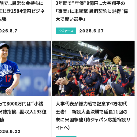
で...異常な金持ちに
3年間で“年俸”9億円...大谷翔平の
まじき1584億円ビジネ
「事実」に米衝撃 異例契約に納得「偉
主張
大で賢い選手」
026.8.7
2026.6.27
ドジャース
て8000万円は“小銭
大学代表が総力戦で記念すべき初代
米誌指摘...副収入193億
王者！ 新設大会決勝で延長11回の
値
末に米国撃破（侍ジャパン応援特設サ
イトへ）
026.5.22