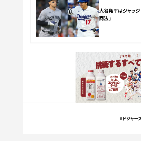
大谷翔平はジャッジよ
商法」
#ドジャー