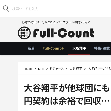
野球の「知りたい」がここに。ベースボール専門メディア
新着
Full-Count＋
大谷翔平
特集・連載
大谷翔平が他球団
HOME
MLB
ドジャース
大谷翔平
大谷翔平が他球団にもも
円契約は余裕で回収…