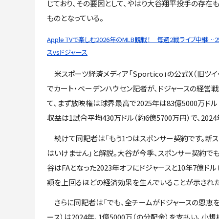
じており、その要因として、やはり大谷翔平投手の存在
ものとなっている。
Apple TVで楽しむ2026年のMLB観戦！ 毎週2戦ライブ中継…
スvsドジャース
米スポーツ経済メディア「Sportico」の公式X（旧ツイ
でカート・ベーデンハウセン記者が、ドジャースの経営
て、まず放映権は球界最高で2025年は83億5000万ドル
収益は1試合平均430万ドル（約6億5700万円）で、2
続けて同記者は「もう1つはスポンサー契約です。新ス
はいけません」と解説。大谷が今季、スポンサー契約でもた
谷はFAとなった2023年オフにドジャースと10年7億ド
額を上回るほどの経済効果を生んでいることが示された
さらに同記者は「でも、全チームがドジャースの恩恵を
ース）は2024年、1億5000万（の分配金）を支払い