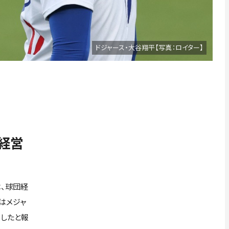
ドジャース・大谷翔平【写真：ロイター】
経営
、球団経
はメジャ
成したと報