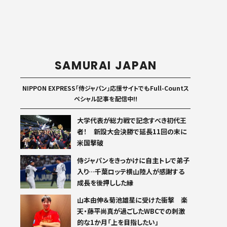
SAMURAI JAPAN
NIPPON EXPRESS「侍ジャパン」応援サイトでもFull-Countス
ペシャル記事を配信中!!
大学代表が総力戦で記念すべき初代王
者！ 新設大会決勝で延長11回の末に
米国撃破
侍ジャパンをきっかけに自主トレで弟子
入り…千葉ロッテ横山陸人が感謝する
成長を後押しした縁
山本由伸＆菊池雄星に受けた衝撃 楽
天・藤平尚真が過ごしたWBCでの刺激
的な1か月「上を目指したい」