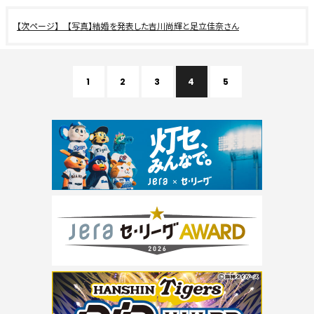
【写真】結婚を発表した吉川尚輝と足立佳奈さん
1
2
3
4
5