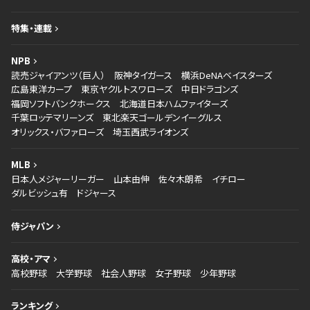
特集・連載
NPB
読売ジャイアンツ（巨人）
阪神タイガース
横浜DeNAベイスターズ
広島東洋カープ
東京ヤクルトスワローズ
中日ドラゴンズ
福岡ソフトバンクホークス
北海道日本ハムファイターズ
千葉ロッテマリーンズ
東北楽天ゴールデンイーグルス
オリックス・バファローズ
埼玉西武ライオンズ
MLB
日本人メジャーリーガー
山本由伸
佐々木朗希
イチロー
ダルビッシュ有
ドジャース
侍ジャパン
高校・アマ
高校野球
大学野球
社会人野球
女子野球
少年野球
ランキング