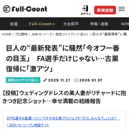
新規登録
新着
Full-Count＋
大谷翔平
特集・連載
NP
巨人の“最新発表”に騒
HOME
プロ野球
JERA セ・リーグ
読売ジャイアンツ（巨人）
巨人の“最新発表”に騒然「今オフ一番
の目玉」 FA選手だけじゃない…古巣
復帰に「激アツ」
2025.11.27
2026.01.07
読売ジャイアンツ（巨人）
【投稿】ウェディングドレスの美人妻がリチャードに抱
きつき記念ショット…幸せ満載の結婚報告
【PR】選手＆監督・ファンですすめる新プロジェクト「灯セ、みんなで。」とは？
「JERA セ・リーグ」特設サイト