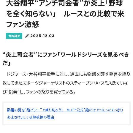
大谷翔平“アンチ司会者”が炎上「野球
を全く知らない」 ルースとの比較で米
ファン激怒
2025.12.03
大谷翔平
“炎上司会者”にファン「ワールドシリーズを見るべき
だ」
ドジャース・大谷翔平投手に対し、過去にも物議を醸す発言を繰り
返してきたスポーツジャーナリストのスティーブン・A・スミス氏が、再
び“挑発”し、ファンの怒りを買っている。
酷暑の夏を“麹パワー”で乗り切ろう！ MLB™公式「麹だけでつくったすっきり
あまさけ」にいま熱視線の理由