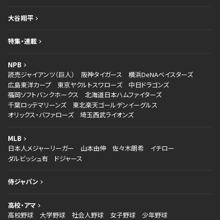
大谷翔平
特集・連載
NPB
読売ジャイアンツ（巨人）
阪神タイガース
横浜DeNAベイスターズ
広島東洋カープ
東京ヤクルトスワローズ
中日ドラゴンズ
福岡ソフトバンクホークス
北海道日本ハムファイターズ
千葉ロッテマリーンズ
東北楽天ゴールデンイーグルス
オリックス・バファローズ
埼玉西武ライオンズ
MLB
日本人メジャーリーガー
山本由伸
佐々木朗希
イチロー
ダルビッシュ有
ドジャース
侍ジャパン
高校・アマ
高校野球
大学野球
社会人野球
女子野球
少年野球