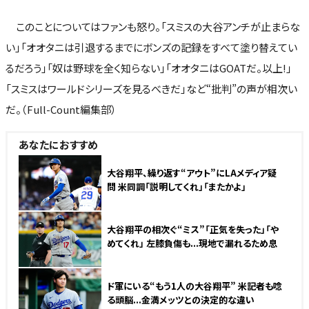
このことについてはファンも怒り。「スミスの大谷アンチが止まらな
い」「オオタニは引退するまでにボンズの記録をすべて塗り替えてい
るだろう」「奴は野球を全く知らない」「オオタニはGOATだ。以上!」
「スミスはワールドシリーズを見るべきだ」など“批判”の声が相次い
だ。（Full-Count編集部）
あなたにおすすめ
大谷翔平、繰り返す“アウト”にLAメディア疑
問 米同調「説明してくれ」「またかよ」
大谷翔平の相次ぐ“ミス”「正気を失った」「や
めてくれ」 左膝負傷も...現地で漏れるため息
ド軍にいる“もう1人の大谷翔平” 米記者も唸
る頭脳...金満メッツとの決定的な違い