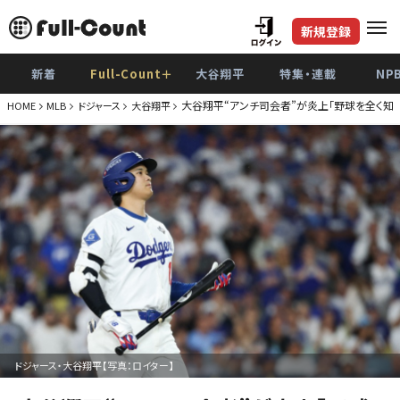
新規登録
新着
Full-Count＋
大谷翔平
特集・連載
NP
大谷翔平“アンチ司会者”が炎上「野球を全く知
HOME
MLB
ドジャース
大谷翔平
ドジャース・大谷翔平【写真：ロイター】