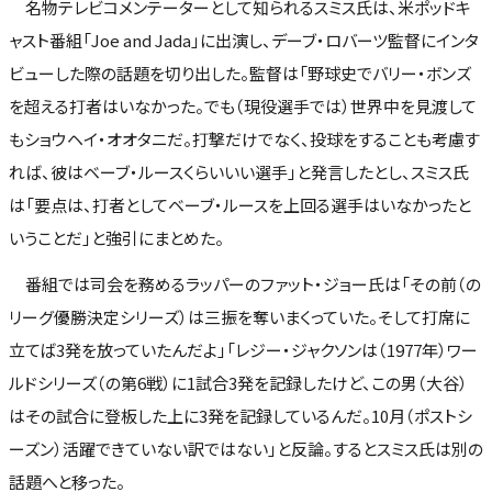
名物テレビコメンテーターとして知られるスミス氏は、米ポッドキ
ャスト番組「Joe and Jada」に出演し、デーブ・ロバーツ監督にインタ
ビューした際の話題を切り出した。監督は「野球史でバリー・ボンズ
を超える打者はいなかった。でも（現役選手では）世界中を見渡して
もショウヘイ・オオタニだ。打撃だけでなく、投球をすることも考慮す
れば、彼はベーブ・ルースくらいいい選手」と発言したとし、スミス氏
は「要点は、打者としてベーブ・ルースを上回る選手はいなかったと
いうことだ」と強引にまとめた。
番組では司会を務めるラッパーのファット・ジョー氏は「その前（の
リーグ優勝決定シリーズ）は三振を奪いまくっていた。そして打席に
立てば3発を放っていたんだよ」「レジー・ジャクソンは（1977年）ワー
ルドシリーズ（の第6戦）に1試合3発を記録したけど、この男（大谷）
はその試合に登板した上に3発を記録しているんだ。10月（ポストシ
ーズン）活躍できていない訳ではない」と反論。するとスミス氏は別の
話題へと移った。