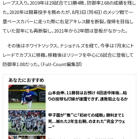
レーブス入り。2019年は29試合で13勝4敗、防御率2.68の成績を残し
た。2020年は開幕投手を務めたが、8月3日（同4日）のメッツ戦で一
塁ベースカバーに走った際に右足アキレス腱を断裂。復帰を目指し
ていた翌年にも再断裂し、2021年から2年間は登板がなかった。
その後はホワイトソックス、ナショナルズを経て、今季は7月末にト
レードでカブスに移籍。移籍後はリリーフを中心に6試合に登板して
防御率1.08だった。（Full-Count編集部）
あなたにおすすめ
NEW
山本由伸、11勝目はお預け 6回途中降板...粘
りの投球も打線が援護できず、連敗阻止なるか
甲子園が“敵”に「初めての経験」 勝利まで1
死...崩れた2年生右腕、のまれた“完全アウェ
ー”