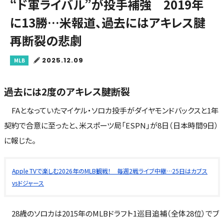
“ド軍ライバル”が投手補強 2019年
に13勝…米報道、過去にはアキレス腱
再断裂の悲劇
2025.12.09
MLB
過去には2度のアキレス腱断裂
FAとなっていたマイケル・ソロカ投手がダイヤモンドバックスと1年
契約で合意に至ったと、米スポーツ局「ESPN」が8日（日本時間9日）
に報じた。
Apple TVで楽しむ2026年のMLB観戦！ 毎週2戦ライブ中継…25日はカブス
vsドジャース
28歳のソロカは2015年のMLBドラフト1巡目追補（全体28位）でブ