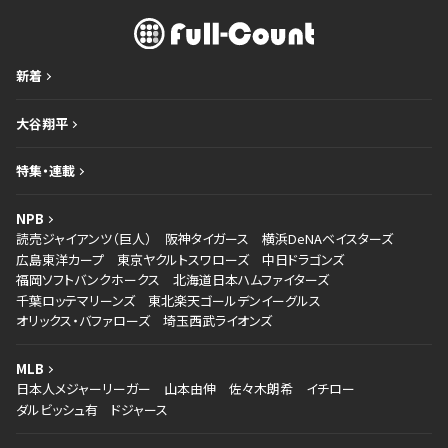
新着
大谷翔平
特集・連載
NPB
読売ジャイアンツ（巨人）
阪神タイガース
横浜DeNAベイスターズ
広島東洋カープ
東京ヤクルトスワローズ
中日ドラゴンズ
福岡ソフトバンクホークス
北海道日本ハムファイターズ
千葉ロッテマリーンズ
東北楽天ゴールデンイーグルス
オリックス・バファローズ
埼玉西武ライオンズ
MLB
日本人メジャーリーガー
山本由伸
佐々木朗希
イチロー
ダルビッシュ有
ドジャース