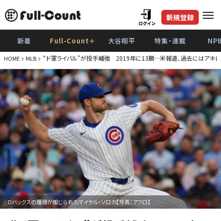
新規登録
新着
Full-Count＋
大谷翔平
特集・連載
NP
“ド軍ライバル”が投手補強 2019年に13勝…米報道、過去にはアキ
HOME
MLB
Dバックスの獲得が報じられたマイケル・ソロカ【写真：アフロ】