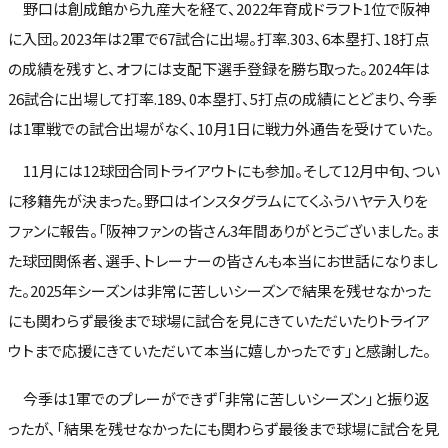
野口は創成館から九産大を経て、2022年育成ドラフト1位で阪神
に入団。2023年は2軍で67試合に出場。打率.303、6本塁打、18打点
の成績を残すと、オフには支配下選手登録を勝ち取った。2024年は
26試合に出場して打率.189、0本塁打、5打点の成績にとどまり、今季
は1軍戦での試合出場がなく、10月1日に戦力外通告を受けていた。
11月には12球団合同トライアウトにも参加。そして12月中旬、つい
に移籍先が決まった。野口はインスタグラムにてくふうハヤテ入りを
ファンに報告。「阪神ファンの皆さん3年間ありがとうございました。ま
た球団関係者、選手、トレーナーの皆さんも本当にお世話になりまし
た。2025年シーズンは非常に苦しいシーズンで結果を残せなかった
にも関わらず最後まで球場に試合を見にきていただいたりトライア
ウトまで応援にきていただいて本当に嬉しかったです」と感謝した。
今季は1軍でのプレーができず「非常に苦しいシーズン」と振り返
ったが、「結果を残せなかったにも関わらず最後まで球場に試合を見