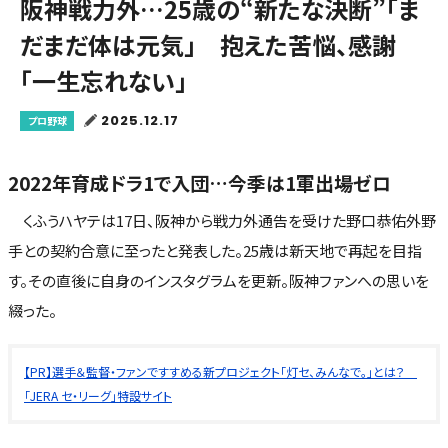
阪神戦力外…25歳の“新たな決断”「ま
だまだ体は元気」 抱えた苦悩、感謝
「一生忘れない」
2025.12.17
プロ野球
2022年育成ドラ1で入団…今季は1軍出場ゼロ
くふうハヤテは17日、阪神から戦力外通告を受けた野口恭佑外野
手との契約合意に至ったと発表した。25歳は新天地で再起を目指
す。その直後に自身のインスタグラムを更新。阪神ファンへの思いを
綴った。
【PR】選手＆監督・ファンですすめる新プロジェクト「灯セ、みんなで。」とは？
「JERA セ・リーグ」特設サイト