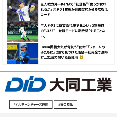
巨人戦力外→DeNAで“初登板”「食うか食わ
れるか」 元ドラ1右腕が育成契約から歩む復活
ロード
巨人ドラ1に待望論「1軍で見たい」 2軍無双
の“.322”...覚醒モードに期待感「やることな
い」
DeNA関根大気が背負う“使命”「ファームの
子たちに」 2軍で見つけた価値→初先発で適時
打...31歳で開いた新境地
#ハヤテベンチャーズ静岡
#野口恭佑