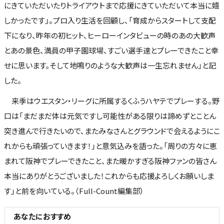
にきていただいたりトライアウトまで応援にきていただいて本当に嬉
しかったです」。プロ入り生活を回顧し、「育成からスタートして支配
下になり、昨年の初ヒット、ヒーローインタビューの時のあの大歓声
とあの景色、満員の甲子園球場、すごい選手達とプレーできたこと幸
せに思います。そして地鳴りのような大歓声は一生忘れません」と記
した。
来季はウエスタン・リーグに所属するくふうハヤテでプレーする。野
口は「まだまだ体は元気ですし可能性がある限りは諦めずとことん
突き進んで行きたいので、またみなさんとグラウンドで会えるようにこ
れからも頑張っていきます！」と意気込みを語った。「周りの方々に恵
まれて阪神でプレーできたこと、また暖かすぎる阪神ファンの皆さん
本当にありがとうございました！これからも応援よろしくお願いしま
す」と前を向いている。（Full-Count編集部）
あなたにおすすめ