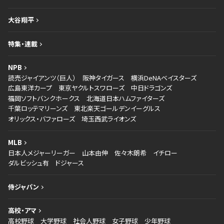
大谷翔平
特集・連載
NPB
読売ジャイアンツ（巨人）
阪神タイガース
横浜DeNAベイスターズ
広島東洋カープ
東京ヤクルトスワローズ
中日ドラゴンズ
福岡ソフトバンクホークス
北海道日本ハムファイターズ
千葉ロッテマリーンズ
東北楽天ゴールデンイーグルス
オリックス・バファローズ
埼玉西武ライオンズ
MLB
日本人メジャーリーガー
山本由伸
佐々木朗希
イチロー
ダルビッシュ有
ドジャース
侍ジャパン
高校・アマ
高校野球
大学野球
社会人野球
女子野球
少年野球