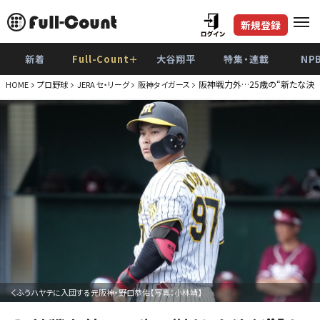
新規登録
新着
Full-Count＋
大谷翔平
特集・連載
NP
阪神戦力外…25歳の“新たな決
HOME
プロ野球
JERA セ・リーグ
阪神タイガース
くふうハヤテに入団する元阪神・野口恭佑【写真：小林靖】