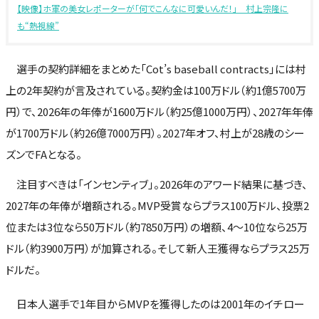
【映像】ホ軍の美女レポーターが「何でこんなに可愛いんだ！」 村上宗隆に
も“熱視線”
選手の契約詳細をまとめた「Cot’s baseball contracts」には村
上の2年契約が言及されている。契約金は100万ドル（約1億5700万
円）で、2026年の年俸が1600万ドル（約25億1000万円）、2027年年俸
が1700万ドル（約26億7000万円）。2027年オフ、村上が28歳のシー
ズンでFAとなる。
注目すべきは「インセンティブ」。2026年のアワード結果に基づき、
2027年の年俸が増額される。MVP受賞ならプラス100万ドル、投票2
位または3位なら50万ドル（約7850万円）の増額、4～10位なら25万
ドル（約3900万円）が加算される。そして新人王獲得ならプラス25万
ドルだ。
日本人選手で1年目からMVPを獲得したのは2001年のイチロー