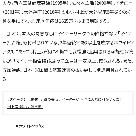
のみ。新人王は野茂英雄（1995年）、佐々木主浩（2000年）、イチロー
（2001年）、大谷翔平（2018年）の4人。村上が大谷以来8年ぶりの栄
誉を手にすれば、来季年俸は1625万ドルまで増額する。
加えて、本人の同意なしにマイナーリーグへの降格がない「マイナ
ー拒否権」も付帯されている。2年連続100敗以上を喫するホワイトソ
ックスにあって、村上が仮に不振でも我慢強く起用される可能性は高
いが、「マイナー拒否権」によって立場は一定以上、確保される。また、
専属通訳、日本・米国間の航空運賃の払い戻しも別途用意されてい
る。
【映像】ホ軍の美女レポーターが「何でこんなに可愛いんだ！」
村上宗隆にも“熱視線”
#ホワイトソックス