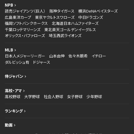
NPB
読売ジャイアンツ（巨人）
阪神タイガース
横浜DeNAベイスターズ
広島東洋カープ
東京ヤクルトスワローズ
中日ドラゴンズ
福岡ソフトバンクホークス
北海道日本ハムファイターズ
千葉ロッテマリーンズ
東北楽天ゴールデンイーグルス
オリックス・バファローズ
埼玉西武ライオンズ
MLB
日本人メジャーリーガー
山本由伸
佐々木朗希
イチロー
ダルビッシュ有
ドジャース
侍ジャパン
高校・アマ
高校野球
大学野球
社会人野球
女子野球
少年野球
ランキング
動画