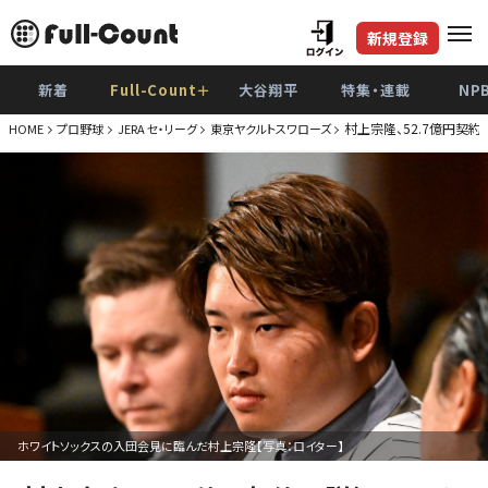
新規登録
新着
Full-Count＋
大谷翔平
特集・連載
NP
村上宗隆、52.7億円契
HOME
プロ野球
JERA セ・リーグ
東京ヤクルトスワローズ
ホワイトソックスの入団会見に臨んだ村上宗隆【写真：ロイター】