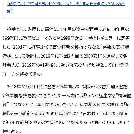
【動画】7月に甲子園を沸かせたプレーは？ 掛布雅之氏が厳選した“3つの場
面”
投手として入団した福浦は、1年目の途中で野手に転向。4年目の
1997年に1軍デビューすると翌1998年から一塁のレギュラーに定着
した。2001年に打率.346で首位打者を獲得するなど「幕張の安打製
造機」として活躍し、2018年に球団3人目の2000安打を達成して名
球会入り。2019年の引退後は、近い将来の監督候補としてロッテで
コーチを務めてきた。
2018年から井口資仁監督が5年間、2023年からは吉井理人監督
が3年間指揮を執ってきたが、チーム内には「いつか誕生する“福浦監
督”につなぐという雰囲気があった」という。同期入団の大塚氏は「結
構『将来、福浦を支えるために頑張れよ』と言われていました。福浦
がいずれ監督をやるのが普通のことなんだろうと思っていました」と
振り返る。