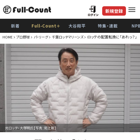
新規登録
新着
Full-Count＋
大谷翔平
特集・連載
NP
ロッテの配置転換に「あれっ？」
HOME
プロ野球
パ・リーグ
千葉ロッテマリーンズ
元ロッテ・大塚明氏【写真：尾辻剛】