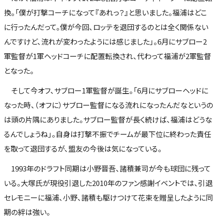
換。「僕が打撃コーチになって『あれっ？』と思いました。福浦はどこ
に行ったんだって。僕が今回、ロッテを退団するのとは全く関係ない
んですけど、流れが変わったようには感じました」。6月にサブロー2
軍監督が1軍ヘッドコーチに配置転換され、代わって福浦が2軍監督
となった。
そして今オフ、サブロー1軍監督が誕生。「6月にサブローヘッドに
なった時、（オフに）サブロー監督になる流れになったんだなというの
は頭の片隅にありました。サブロー監督が長く続けば、福浦はどうな
るんでしょうね」。自身は打撃不振でチームが最下位に終わった責任
を取って退団するが、盟友の今後は気になっている。
1993年のドラフト同期は小野晋吾、諸積兼司が今も球団に残って
いる。大塚氏が現役引退した2010年のファン感謝イベントでは、引退
セレモニーに福浦、小野、諸積も駆けつけて花束を贈呈したように同
期の絆は強い。