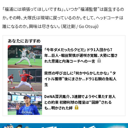
「福浦には頑張ってほしいですね」。いつか“福浦監督”は誕生するの
か。その時、大塚氏は現場に戻っているのか。そして、ヘッドコーチは
誰になるのか。興味は尽きない。（尾辻剛 / Go Otsuji）
あなたにおすすめ
NEW
「今年ダメだったらクビだ」 ドラ1入団から7
年...巨人・堀田賢慎が遅咲き覚醒、大勢に覆さ
れた意識と内海コーチへの一言
突然の呼び出しに「何かやらかしたかな」 “タ
イトル獲得”後にまさか...ドラ1右腕の急転人
生
DeNA深沢鳳介、3連勝でようやく果たす恩人
との約束 初勝利球の贈呈は“固辞”される
も...明かされた絆