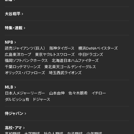
大谷翔平
特集・連載
NPB
読売ジャイアンツ（巨人）
阪神タイガース
横浜DeNAベイスターズ
広島東洋カープ
東京ヤクルトスワローズ
中日ドラゴンズ
福岡ソフトバンクホークス
北海道日本ハムファイターズ
千葉ロッテマリーンズ
東北楽天ゴールデンイーグルス
オリックス・バファローズ
埼玉西武ライオンズ
MLB
日本人メジャーリーガー
山本由伸
佐々木朗希
イチロー
ダルビッシュ有
ドジャース
侍ジャパン
高校・アマ
高校野球
大学野球
社会人野球
女子野球
少年野球