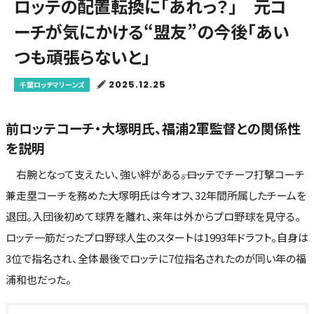
ロッテの配置転換に「あれっ？」 元コ
ーチが気にかける“盟友”の今後「あい
つも頑張らないと」
2025.12.25
千葉ロッテマリーンズ
前ロッテコーチ・大塚明氏、福浦2軍監督との関係性
を説明
右腕となって支えたい、強い絆がある――。ロッテでチーフ打撃コーチ
兼走塁コーチを務めた大塚明氏は今オフ、32年間所属したチームを
退団。入団後初めて球界を離れ、来年は外からプロ野球を見守る。
ロッテ一筋だったプロ野球人生のスタートは1993年ドラフト。自身は
3位で指名され、全体最後でロッテに7位指名されたのが同い年の福
浦和也だった。