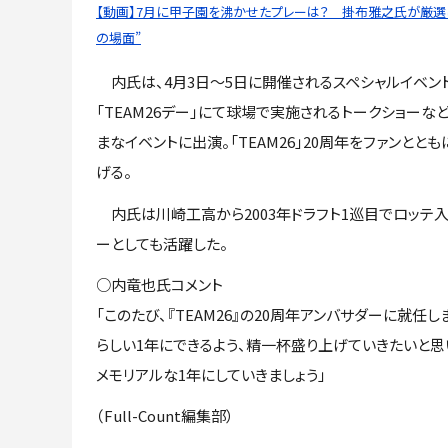
【動画】7月に甲子園を沸かせたプレーは？ 掛布雅之氏が厳選し
の場面”
内氏は、4月3日～5日に開催されるスペシャルイベン
「TEAM26デー」にて球場で実施されるトークショーな
まなイベントに出演。「TEAM26」20周年をファンとと
げる。
内氏は川崎工高から2003年ドラフト1巡目でロッテ入
ーとしても活躍した。
○内竜也氏コメント
「このたび、『TEAM26』の20周年アンバサダーに就任
らしい1年にできるよう、精一杯盛り上げていきたいと思
メモリアルな1年にしていきましょう」
（Full-Count編集部）