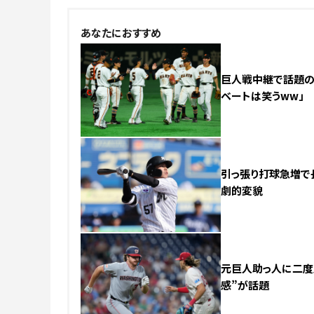
あなたにおすすめ
巨人戦中継で話題の美
ベートは笑うww」
引っ張り打球急増で
劇的変貌
元巨人助っ人に二度見
感”が話題