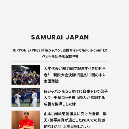
SAMURAI JAPAN
NIPPON EXPRESS「侍ジャパン」応援サイトでもFull-Countス
ペシャル記事を配信中!!
大学代表が総力戦で記念すべき初代王
者！ 新設大会決勝で延長11回の末に
米国撃破
侍ジャパンをきっかけに自主トレで弟子
入り…千葉ロッテ横山陸人が感謝する
成長を後押しした縁
山本由伸＆菊池雄星に受けた衝撃 楽
天・藤平尚真が過ごしたWBCでの刺激
的な1か月「上を目指したい」