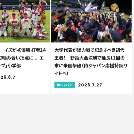
ーイズが初優勝 打者14
大学代表が総力戦で記念すべき初代
噛み合い頂点に...「エ
王者！ 新設大会決勝で延長11回の
ップ」小学部
末に米国撃破（侍ジャパン応援特設サ
イトへ）
26.8.7
2026.7.27
侍ジャパン