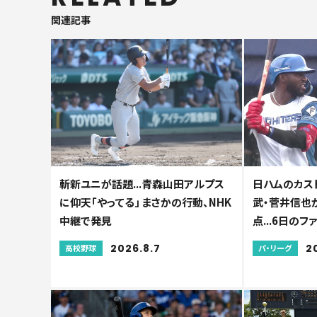
関連記事
斬新ユニが話題...青森山田アルプス
日ハムのカス
に仰天「やってる」 まさかの行動、NHK
武・菅井信也
中継で発見
点...6日の
2026.8.7
2
高校野球
パ・リーグ