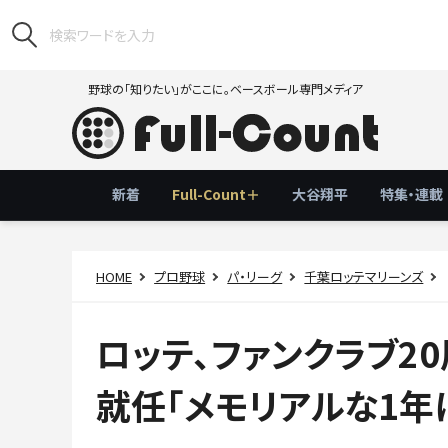
野球の「知りたい」がここに。ベースボール専門メディア
新着
Full-Count＋
大谷翔平
特集・連載
HOME
プロ野球
パ・リーグ
千葉ロッテマリーンズ
ロッテ、ファンクラブ2
就任「メモリアルな1年に