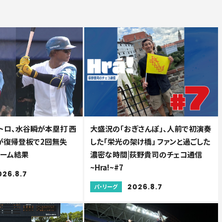
トロ、水谷瞬が本塁打 西
大盛況の「おぎさんぽ」、人前で初演奏
が復帰登板で2回無失
した「栄光の架け橋」 ファンと過ごした
ファーム結果
濃密な時間|荻野貴司のチェコ通信
~Hra!~#7
026.8.7
2026.8.7
パ・リーグ