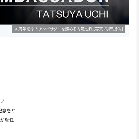
20周年記念のアンバサダーを務める内竜也氏【写真：球団提供】
ブ
年記念をと
氏が就任