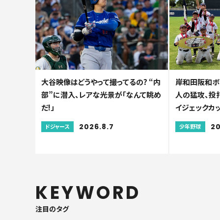
大谷映像はどうやって撮ってるの? “内
岸和田阪和ボ
部”に潜入、レアな光景が「なんて眺め
人の猛攻、投打
だ!」
イジェックカ
2026.8.7
20
ドジャース
少年野球
KEYWORD
注目のタグ