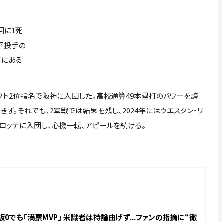
回に1死
平投手の
方にある
フト2位指名で阪神に入団した。高校通算49本塁打のパワーを誇
ず。それでも、2軍戦では結果を残し、2024年にはウエスタン・リ
でロッテに入団し、心機一転、アピールを続ける。
0でも「満票MVP」 米識者は持論曲げず...ファンの指摘に“徹