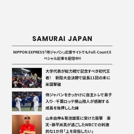
SAMURAI JAPAN
NIPPON EXPRESS「侍ジャパン」応援サイトでもFull-Countス
ペシャル記事を配信中!!
大学代表が総力戦で記念すべき初代王
者！ 新設大会決勝で延長11回の末に
米国撃破
侍ジャパンをきっかけに自主トレで弟子
入り…千葉ロッテ横山陸人が感謝する
成長を後押しした縁
山本由伸＆菊池雄星に受けた衝撃 楽
天・藤平尚真が過ごしたWBCでの刺激
的な1か月「上を目指したい」