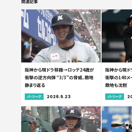
関連記事
阪神から現ドラ移籍→ロッテ24歳が
阪神から現ド
衝撃の逆方向弾 “3/3”の脅威、敵地
衝撃の140メ
静まり返る
敵地も沈黙
2026.5.23
2
パ・リーグ
パ・リーグ