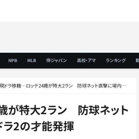
NPB
MLB
侍ジャパン
高校・アマ
ランキング
現ドラ移籍…ロッテ24歳が特大2ラン 防球ネット直撃に場内騒然、阪神ドラ2の才能発揮
歳が特大2ラン 防球ネット
ドラ2の才能発揮