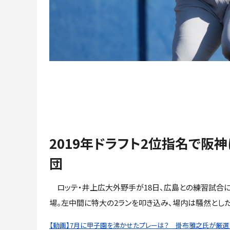
2019年ドラフト2位指名で阪
団
ロッテ・井上広大外野手が18日、広島との練習試合
場。左中間に特大の2ランを叩き込み、場内は騒然とした
【動画】7月に甲子園を沸かせたプレーは？ 掛布雅之氏が厳選し