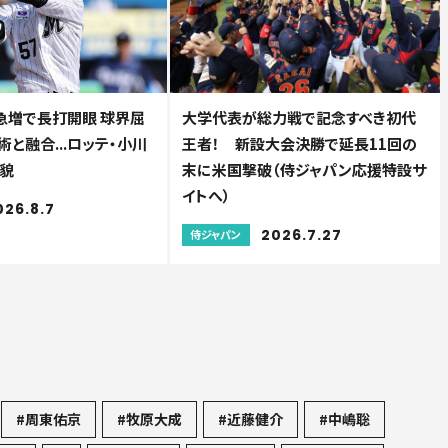
急増で長打開眼 球界屈
大学代表が総力戦で記念すべき初代
と融合...ロッテ・小川
王者！ 新設大会決勝で延長11回の
貌
末に米国撃破（侍ジャパン応援特設サ
イトへ）
026.8.7
2026.7.27
侍ジャパン
#周東佑京
#牧原大成
#近藤健介
#中嶋聡