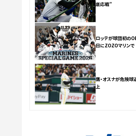
底応戦”
NEW
ロッテが球団初のOB
日にZOZOマリンで
鷹・オスナが危険球
上