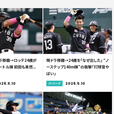
ラ移籍→ロッテ24歳が
現ドラ移籍→24歳を「なぜ出した」 “ノ
ートル弾 前田も呆然...
ーステップ140m弾”の衝撃「打球音や
ばい」
026.5.10
2026.5.10
パ・リーグ