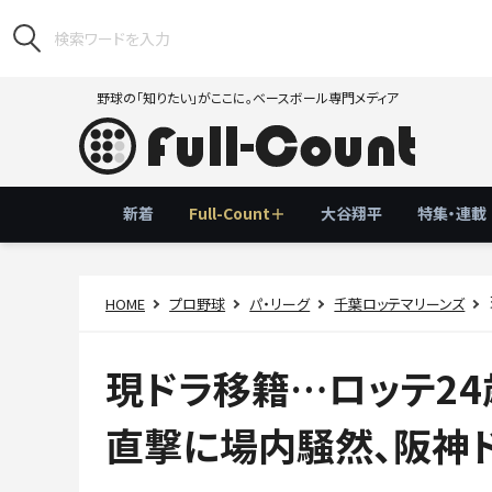
野球の「知りたい」がここに。ベースボール専門メディア
新着
Full-Count＋
大谷翔平
特集・連載
HOME
プロ野球
パ・リーグ
千葉ロッテマリーンズ
現ドラ移籍…ロッテ24
直撃に場内騒然、阪神