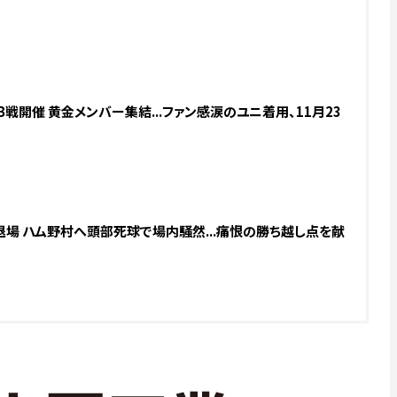
戦開催 黄金メンバー集結...ファン感涙のユニ着用、11月23
退場 ハム野村へ頭部死球で場内騒然...痛恨の勝ち越し点を献