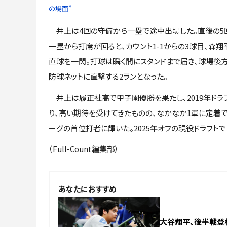
の場面”
井上は4回の守備から一塁で途中出場した。直後の5
一塁から打席が回ると、カウント1-1からの3球目、森翔
直球を一閃。打球は瞬く間にスタンドまで届き、球場後
防球ネットに直撃する2ランとなった。
井上は履正社高で甲子園優勝を果たし、2019年ドラ
り、高い期待を受けてきたものの、なかなか1軍に定着でき
ーグの首位打者に輝いた。2025年オフの現役ドラフト
（Full-Count編集部）
NEW
あなたにおすすめ
大谷翔平、後半戦登板