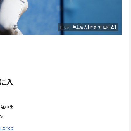
ロッテ・井上広大【写真：町田利衣】
神に入
に途中出
。
た“3つ