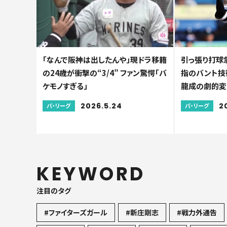
「なんで阪神は出したんや」現ドラ移籍
引っ張り打球
の24歳が衝撃の“3/4” ファン驚愕「バ
指のバント技術
ケモノすぎる」
龍成の劇的変
2026.5.24
2
パ・リーグ
パ・リーグ
KEYWORD
注目のタグ
#ファイターズガール
#新庄剛志
#戦力外通告