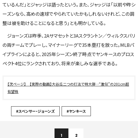
ているんだ」とジャッジは語ったという。また、ジャッジは「以前や昨シ
ーズンなら、高めの速球でやられていたかもしれないけれど、この調
整は彼を助けることになると思う」とも明かしている。
ジョーンズは昨季、2Aサマセットと3Aスクラントン／ウィルクスバリ
の両チームでプレーし、マイナーリーグで35本塁打を放った。MLBパ
イプラインによると、2025年シーズン終了時点でヤンキースのプロス
ペクト4位にランクされており、将来が楽しみな選手である。
【実際の動画】大谷瓜二つの打法で特大弾…“激似”の201cm超
有望株
#スペンサー・ジョーンズ
#ヤンキース
1
2