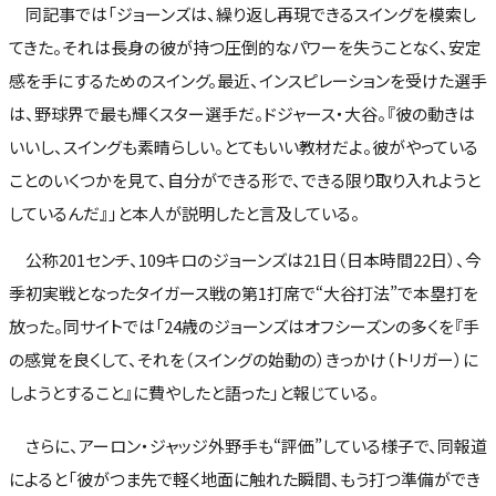
同記事では「ジョーンズは、繰り返し再現できるスイングを模索し
てきた。それは長身の彼が持つ圧倒的なパワーを失うことなく、安定
感を手にするためのスイング。最近、インスピレーションを受けた選手
は、野球界で最も輝くスター選手だ。ドジャース・大谷。『彼の動きは
いいし、スイングも素晴らしい。とてもいい教材だよ。彼がやっている
ことのいくつかを見て、自分ができる形で、できる限り取り入れようと
しているんだ』」と本人が説明したと言及している。
公称201センチ、109キロのジョーンズは21日（日本時間22日）、今
季初実戦となったタイガース戦の第1打席で“大谷打法”で本塁打を
放った。同サイトでは「24歳のジョーンズはオフシーズンの多くを『手
の感覚を良くして、それを（スイングの始動の）きっかけ（トリガー）に
しようとすること』に費やしたと語った」と報じている。
さらに、アーロン・ジャッジ外野手も“評価”している様子で、同報道
によると「彼がつま先で軽く地面に触れた瞬間、もう打つ準備ができ