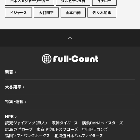
日本人メジャーリーガー
ダルビッシュ有
イチロー
ドジャース
大谷翔平
山本由伸
佐々木朗希
新着
大谷翔平
特集・連載
NPB
読売ジャイアンツ（巨人）
阪神タイガース
横浜DeNAベイスターズ
広島東洋カープ
東京ヤクルトスワローズ
中日ドラゴンズ
福岡ソフトバンクホークス
北海道日本ハムファイターズ