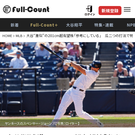
新規登録
新着
Full-Count＋
大谷翔平
特集・連載
NP
大谷“激似”の201cm超有望株「参考にしている」 瓜二つの打法で特
HOME
MLB
ヤンキースのスペンサー・ジョーンズ【写真：ロイター】