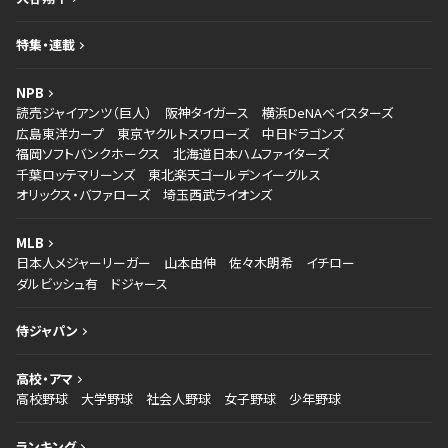
特集・連載
NPB
読売ジャイアンツ（巨人）
阪神タイガース
横浜DeNAベイスターズ
広島東洋カープ
東京ヤクルトスワローズ
中日ドラゴンズ
福岡ソフトバンクホークス
北海道日本ハムファイターズ
千葉ロッテマリーンズ
東北楽天ゴールデンイーグルス
オリックス・バファローズ
埼玉西武ライオンズ
MLB
日本人メジャーリーガー
山本由伸
佐々木朗希
イチロー
ダルビッシュ有
ドジャース
侍ジャパン
高校・アマ
高校野球
大学野球
社会人野球
女子野球
少年野球
ランキング