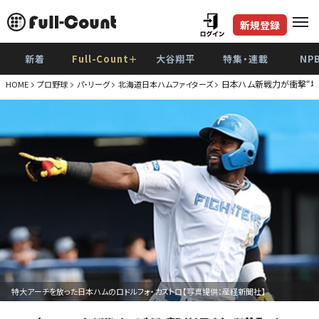
新規登録
新着
Full-Count＋
大谷翔平
特集・連載
NP
日本ハム新戦力が衝撃“場
HOME
プロ野球
パ・リーグ
北海道日本ハムファイターズ
特大アーチを放った日本ハムのロドルフォ・カストロ【写真提供：産経新聞社】