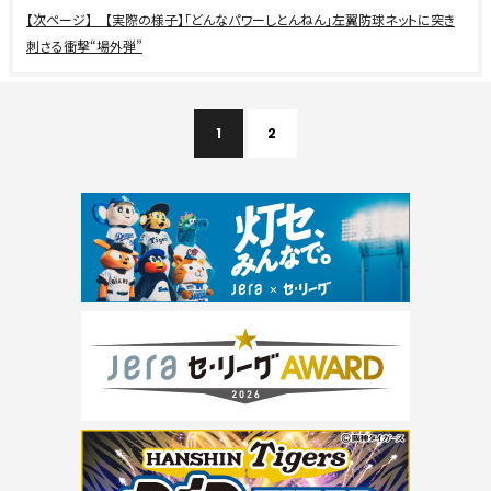
【実際の様子】「どんなパワーしとんねん」左翼防球ネットに突き
刺さる衝撃“場外弾”
1
2