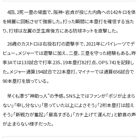
4回、2死一塁の場面で、阪神・岩貞が投じた内角への142キロを体
を綺麗に回転させて強振した。打った瞬間に本塁打を確信する当た
り、打球は左翼の芝生席後方にある防球ネットを直撃した。
26歳のカストロは右投右打の遊撃手で、2021年にパイレーツでデ
ビュー。メジャーでは遊撃に加え、二塁、三塁を守った経験もある。昨
季3Aでは133試合で打率.235、19本塁打82打点、OPS.741を記録し
た。メジャー通算194試合で22本塁打、マイナーでは通算656試合で
90本塁打を放っている。
早くも漂う“神助っ人”の予感。SNS上ではファンが「ポジが止まら
ない」「申し分ない」「思っていた以上によさそう」「2桁本塁打は超え
そう」「新戦力が奮起」「最高すぎる」「カチ上げて運んだ」と歓喜の声
が止まらない様子だった。