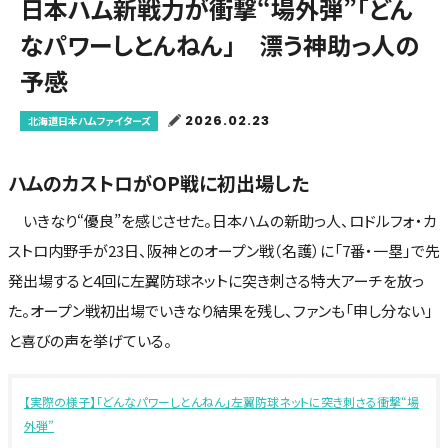
日本ハム新戦力が衝撃“場外弾”「どん
なパワーしとんねん」 漂う神助っ人の
予感
2026.02.23
北海道日本ハムファイターズ
ハムのカストロがOP戦に初出場した
いきなり“優良”を感じさせた。日本ハムの新助っ人、ロドルフォ・カ
ストロ内野手が23日、阪神とのオープン戦（名護）に「7番・一塁」で先
発出場すると4回に左翼防球ネットに突き刺さる特大アーチを放っ
た。オープン戦初出場でいきなり結果を残し、ファンも「申し分ない」
と喜びの声を挙げている。
【実際の様子】「どんなパワーしとんねん」左翼防球ネットに突き刺さる衝撃“場
外弾”