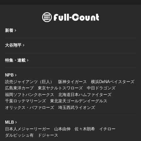
新着
大谷翔平
特集・連載
NPB
読売ジャイアンツ（巨人）
阪神タイガース
横浜DeNAベイスターズ
広島東洋カープ
東京ヤクルトスワローズ
中日ドラゴンズ
福岡ソフトバンクホークス
北海道日本ハムファイターズ
千葉ロッテマリーンズ
東北楽天ゴールデンイーグルス
オリックス・バファローズ
埼玉西武ライオンズ
MLB
日本人メジャーリーガー
山本由伸
佐々木朗希
イチロー
ダルビッシュ有
ドジャース