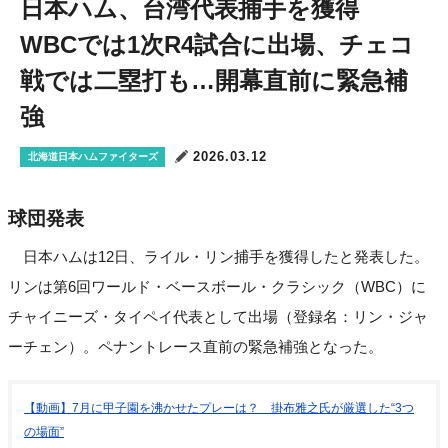
日本ハム、台湾代表捕手を獲得
WBCでは1次R4試合に出場、チェコ
戦では二塁打も…開幕直前に緊急補
強
2026.03.12
北海道日本ハムファイターズ
球団発表
日本ハムは12日、ライル・リン捕手を獲得したと発表した。
リンは第6回ワールド・ベースボール・クラシック（WBC）に
チャイニーズ・タイペイ代表として出場（登録名：リン・ジャ
ーチェン）。ペナントレース直前の緊急補強となった。
【動画】7月に甲子園を沸かせたプレーは？ 掛布雅之氏が厳選した“3つ
の場面”