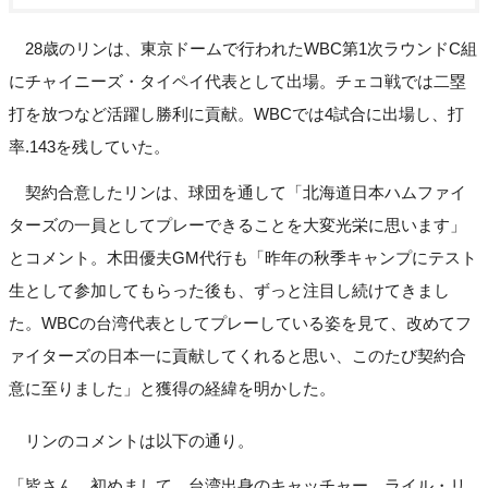
28歳のリンは、東京ドームで行われたWBC第1次ラウンドC組
にチャイニーズ・タイペイ代表として出場。チェコ戦では二塁
打を放つなど活躍し勝利に貢献。WBCでは4試合に出場し、打
率.143を残していた。
契約合意したリンは、球団を通して「北海道日本ハムファイ
ターズの一員としてプレーできることを大変光栄に思います」
とコメント。木田優夫GM代行も「昨年の秋季キャンプにテスト
生として参加してもらった後も、ずっと注目し続けてきまし
た。WBCの台湾代表としてプレーしている姿を見て、改めてフ
ァイターズの日本一に貢献してくれると思い、このたび契約合
意に至りました」と獲得の経緯を明かした。
リンのコメントは以下の通り。
「皆さん、初めまして。台湾出身のキャッチャー、ライル・リ