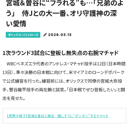
宮城＆曽谷に“フラれる”も…「兄弟のよ
う」 侍Jとの大一番、オリ守護神の深
い愛情
2026.03.13
オリックス・バファローズ
1次ラウンド3試合に登板し無失点の右腕マチャド
WBCベネズエラ代表のアンドレス・マチャド投手は12日（日本時間
13日）、準々決勝の日本戦に向けて、米マイアミのローンデポパーク
で公式練習を行った。練習前には、オリックスで同僚の宮城大弥投
手、曽谷龍平投手の両左腕と談笑。「日本戦でぜひ登板したい」と闘
志を見せた。
【実際の様子】宮城＆曽谷と再会…嬉しそうに“ポンポン”するマチャド