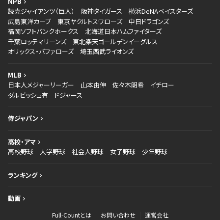
NPB
読売ジャイアンツ（巨人）
阪神タイガース
横浜DeNAベイスターズ
広島東洋カープ
東京ヤクルトスワローズ
中日ドラゴンズ
福岡ソフトバンクホークス
北海道日本ハムファイターズ
千葉ロッテマリーンズ
東北楽天ゴールデンイーグルス
オリックス・バファローズ
埼玉西武ライオンズ
MLB
日本人メジャーリーガー
山本由伸
佐々木朗希
イチロー
ダルビッシュ有
ドジャース
侍ジャパン
高校・アマ
高校野球
大学野球
社会人野球
女子野球
少年野球
ランキング
動画
Full-Countとは
お問い合わせ
運営会社