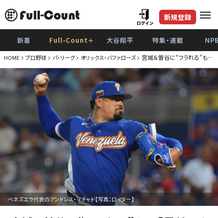
新規登録
新着
Full-Count＋
大谷翔平
特集・連載
NP
宮城＆曽谷に“フラれる”も…
HOME
プロ野球
パ・リーグ
オリックス・バファローズ
ベネズエラ代表のアンドレス・マチャド【写真：ロイター】