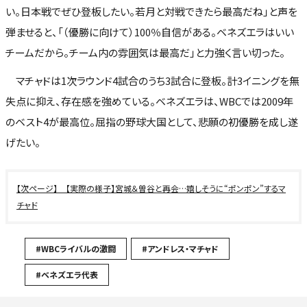
い。日本戦でぜひ登板したい。若月と対戦できたら最高だね」と声を
弾ませると、「（優勝に向けて）100％自信がある。ベネズエラはいい
チームだから。チーム内の雰囲気は最高だ」と力強く言い切った。
マチャドは1次ラウンド4試合のうち3試合に登板。計3イニングを無
失点に抑え、存在感を強めている。ベネズエラは、WBCでは2009年
のベスト4が最高位。屈指の野球大国として、悲願の初優勝を成し遂
げたい。
【実際の様子】宮城＆曽谷と再会…嬉しそうに“ポンポン”するマ
チャド
#WBCライバルの激闘
#アンドレス・マチャド
#ベネズエラ代表