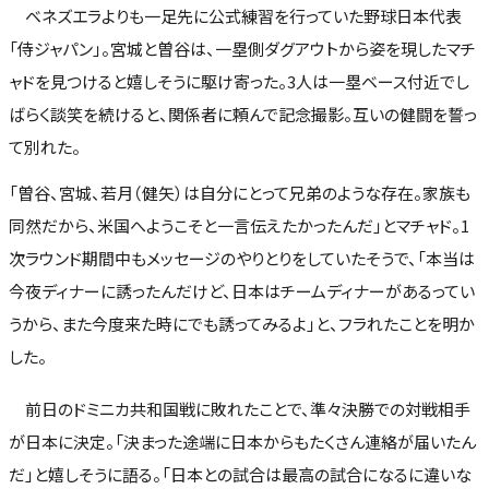
ベネズエラよりも一足先に公式練習を行っていた野球日本代表
「侍ジャパン」。宮城と曽谷は、一塁側ダグアウトから姿を現したマチ
ャドを見つけると嬉しそうに駆け寄った。3人は一塁ベース付近でし
ばらく談笑を続けると、関係者に頼んで記念撮影。互いの健闘を誓っ
て別れた。
「曽谷、宮城、若月（健矢）は自分にとって兄弟のような存在。家族も
同然だから、米国へようこそと一言伝えたかったんだ」とマチャド。1
次ラウンド期間中もメッセージのやりとりをしていたそうで、「本当は
今夜ディナーに誘ったんだけど、日本はチームディナーがあるってい
うから、また今度来た時にでも誘ってみるよ」と、フラれたことを明か
した。
前日のドミニカ共和国戦に敗れたことで、準々決勝での対戦相手
が日本に決定。「決まった途端に日本からもたくさん連絡が届いたん
だ」と嬉しそうに語る。「日本との試合は最高の試合になるに違いな