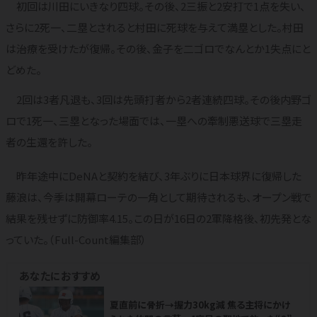
初回は川田にいきなり四球。その後、2三振と2安打で1点を失い、
さらに2死一、二塁とされると村田に死球を与えて満塁とした。村田
は治療を受けたが復帰。その後、金子を二ゴロでなんとか1失点にと
どめた。
2回は3者凡退も、3回は先頭打者から2者連続四球。その後内野ゴ
ロで1死一、三塁となった場面では、一塁への牽制悪送球で三塁走
者の生還を許した。
昨年途中にDeNAと契約を結び、3年ぶりに日本球界に復帰した
藤浪は、今季は開幕ローテの一角として期待されるも、オープン戦で
結果を残せずに防御率4.15。この日が16日の2軍降格後、初先発とな
っていた。（Full-Count編集部）
あなたにおすすめ
夏直前に骨折→握力30kg減 焦る主将にかけ