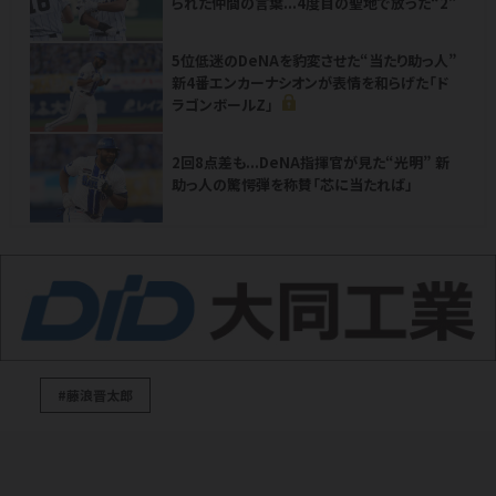
られた仲間の言葉...4度目の聖地で放った“2”
5位低迷のDeNAを豹変させた“当たり助っ人”
新4番エンカーナシオンが表情を和らげた「ド
ラゴンボールZ」
2回8点差も...DeNA指揮官が見た“光明” 新
助っ人の驚愕弾を称賛「芯に当たれば」
#藤浪晋太郎