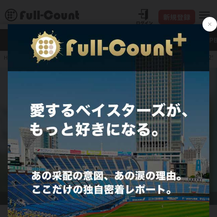
新規登録
新着
Full-Count＋
大谷翔平
特集・連載
NP
DeNA藤浪晋太郎、3回
HOME
プロ野球
JERA セ・リーグ
横浜DeNAベイスターズ
DeNA・藤浪晋太郎【写真：町田利衣】