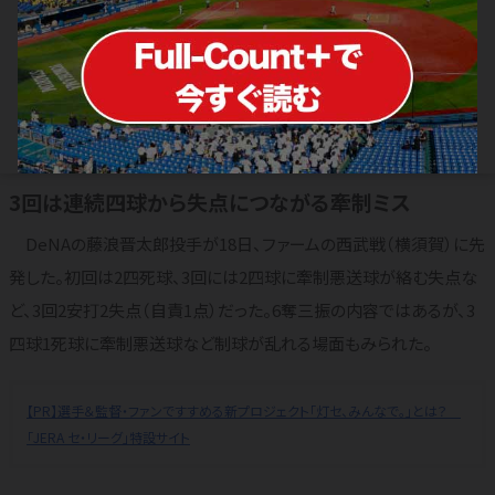
DeNA藤浪晋太郎、3回2安打6奪三振
も…4四死球＆牽制悪送球 2軍戦で制
球に不安残す
2026.03.18
横浜DeNAベイスターズ
3回は連続四球から失点につながる牽制ミス
DeNAの藤浪晋太郎投手が18日、ファームの西武戦（横須賀）に先
発した。初回は2四死球、3回には2四球に牽制悪送球が絡む失点な
ど、3回2安打2失点（自責1点）だった。6奪三振の内容ではあるが、3
四球1死球に牽制悪送球など制球が乱れる場面もみられた。
【PR】選手＆監督・ファンですすめる新プロジェクト「灯セ、みんなで。」とは？
「JERA セ・リーグ」特設サイト