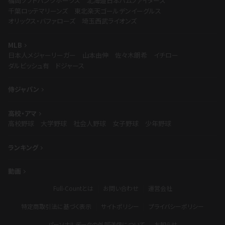
福岡ソフトバンクホークス
北海道日本ハムファイターズ
千葉ロッテマリーンズ
東北楽天ゴールデンイーグルス
オリックス・バファローズ
埼玉西武ライオンズ
MLB
日本人メジャーリーガー
山本由伸
佐々木朗希
イチロー
ダルビッシュ有
ドジャース
侍ジャパン
高校・アマ
高校野球
大学野球
社会人野球
女子野球
少年野球
ランキング
動画
Full-Countとは
お問い合わせ
運営会社
特定商取引法に基づく表示
サイトポリシー
プライバシーポリシー
パーソナルデータの外部送信について
お知らせ