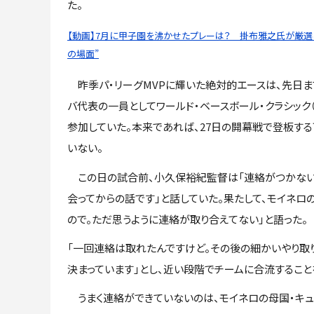
た。
【動画】7月に甲子園を沸かせたプレーは？ 掛布雅之氏が厳選し
の場面”
昨季パ・リーグMVPに輝いた絶対的エースは、先日ま
バ代表の一員としてワールド・ベースボール・クラシック（
参加していた。本来であれば、27日の開幕戦で登板す
いない。
この日の試合前、小久保裕紀監督は「連絡がつかない
会ってからの話です」と話していた。果たして、モイネ
ので。ただ思うように連絡が取り合えてない」と語った。
「一回連絡は取れたんですけど。その後の細かいやり取
決まっています」とし、近い段階でチームに合流すること
うまく連絡ができていないのは、モイネロの母国・キ