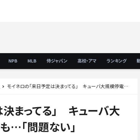
NPB
MLB
侍ジャパン
高校・アマ
ランキング
モイネロの「来日予定は決まってる」 キューバ大規模停電で“音信不通”も…「問題ない」
ス
決まってる」 キューバ大
も…「問題ない」