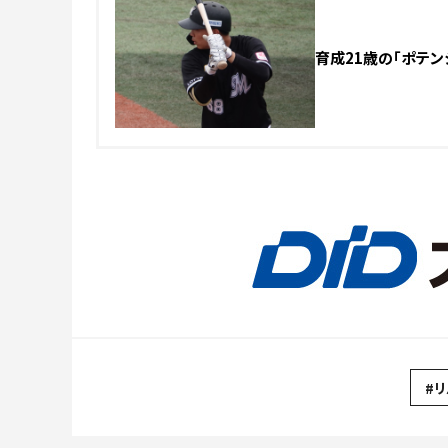
育成21歳の「ポテン
#