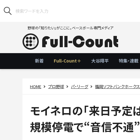
野球の「知りたい」がここに。ベースボール専門メディア
新着
Full-Count＋
大谷翔平
特集・連載
HOME
プロ野球
パ・リーグ
福岡ソフトバンクホーク
モイネロの「来日予定は
規模停電で“音信不通”