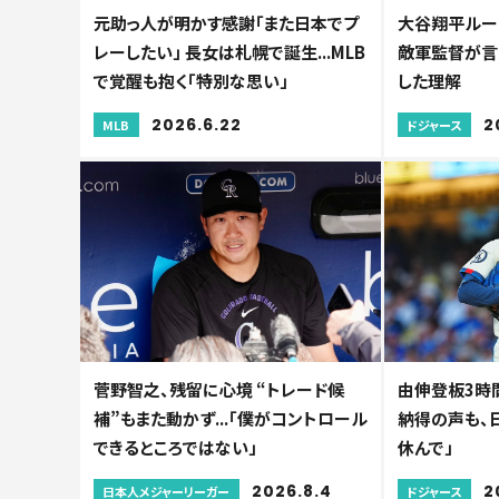
元助っ人が明かす感謝「また日本でプ
大谷翔平ルー
レーしたい」 長女は札幌で誕生...MLB
敵軍監督が言及
で覚醒も抱く「特別な思い」
した理解
2026.6.22
2
MLB
ドジャース
菅野智之、残留に心境 “トレード候
由伸登板3時間
補”もまた動かず...「僕がコントロール
納得の声も、
できるところではない」
休んで」
2026.8.4
2
日本人メジャーリーガー
ドジャース