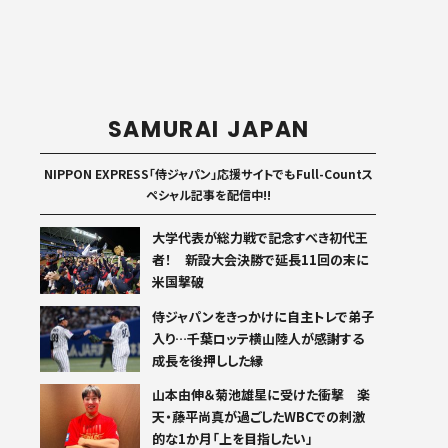
SAMURAI JAPAN
NIPPON EXPRESS「侍ジャパン」応援サイトでもFull-Countス
ペシャル記事を配信中!!
大学代表が総力戦で記念すべき初代王
者！ 新設大会決勝で延長11回の末に
米国撃破
侍ジャパンをきっかけに自主トレで弟子
入り…千葉ロッテ横山陸人が感謝する
成長を後押しした縁
山本由伸＆菊池雄星に受けた衝撃 楽
天・藤平尚真が過ごしたWBCでの刺激
的な1か月「上を目指したい」