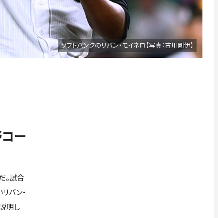
ソフトバンクのリバン・モイネロ【写真：古川剛伊】
野コー
だ。試合
リバン・
と説明し