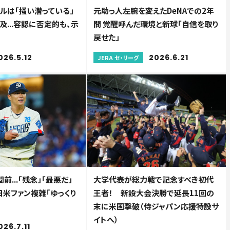
ルは「掻い潜っている」
元助っ人左腕を変えたDeNAでの2年
...容認に否定的も、示
間 覚醒呼んだ環境と新球「自信を取り
戻せた」
026.5.12
2026.6.21
JERA セ・リーグ
前...「残念」「最悪だ」
大学代表が総力戦で記念すべき初代
日米ファン複雑「ゆっくり
王者！ 新設大会決勝で延長11回の
末に米国撃破（侍ジャパン応援特設サ
イトへ）
026.7.11