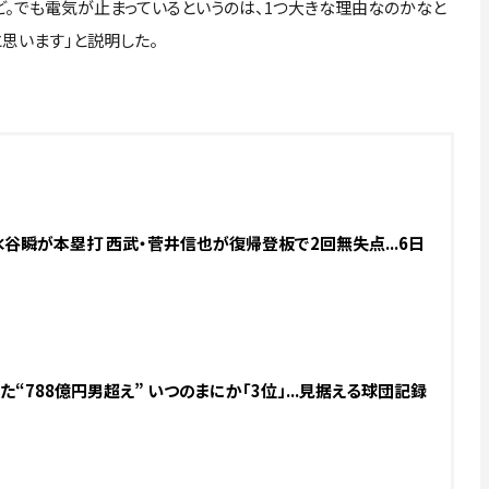
ど。でも電気が止まっているというのは、1つ大きな理由なのかなと
思います」と説明した。
谷瞬が本塁打 西武・菅井信也が復帰登板で2回無失点...6日
“788億円男超え” いつのまにか「3位」...見据える球団記録