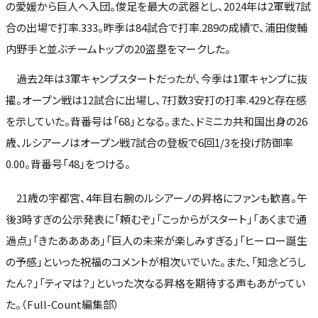
の愛媛から巨人へ入団。俊足を最大の武器とし、2024年は2軍戦7試
合の出場で打率.333。昨季は84試合で打率.289の成績で、浦田俊輔
内野手と並ぶチームトップの20盗塁をマークした。
過去2年は3軍キャンプスタートだったが、今季は1軍キャンプに抜
擢。オープン戦は12試合に出場し、7打数3安打の打率.429と存在感
を示していた。背番号は「68」となる。また、ドミニカ共和国出身の26
歳、ルシアーノはオープン戦7試合の登板で6回1/3を投げ防御率
0.00。背番号「48」をつける。
21歳の宇都宮、4年目右腕のルシアーノの昇格にファンも歓喜。午
後3時すぎの公示発表に「頼むぞ」「こっからがスタート」「あくまで通
過点」「きたああああ」「巨人の未来が楽しみすぎる」「ヒーロー誕生
の予感」といった祝福のコメントが相次いでいた。また、「知念どうし
たん？」「ティマは？」といった次なる昇格を期待する声もあがってい
た。（Full-Count編集部）