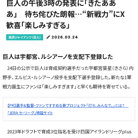
巨人の午後3時の発表に「きたああ
あ」 待ち侘びた朗報…“新戦力”にX
歓喜「楽しみすぎる」
2026.03.24
読売ジャイアンツ（巨人）
巨人は宇都宮、ルシアーノを支配下登録した
24日の公示で巨人は育成契約選手だった宇都宮葵星（きさら）内
野手、エルビス・ルシアーノ投手を支配下選手登録した。新たな1軍
戦力誕生にファンは「楽しみすぎます」と早くも期待を寄せている。
【PR】選手＆監督・ファンですすめる新プロジェクト「灯セ、みんなで。」とは？
「JERA セ・リーグ」特設サイト
2023年ドラフトで育成3位指名を受け四国アイランドリーグplus