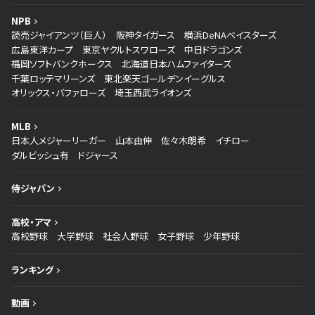
NPB
読売ジャイアンツ（巨人）
阪神タイガース
横浜DeNAベイスターズ
広島東洋カープ
東京ヤクルトスワローズ
中日ドラゴンズ
福岡ソフトバンクホークス
北海道日本ハムファイターズ
千葉ロッテマリーンズ
東北楽天ゴールデンイーグルス
オリックス・バファローズ
埼玉西武ライオンズ
MLB
日本人メジャーリーガー
山本由伸
佐々木朗希
イチロー
ダルビッシュ有
ドジャース
侍ジャパン
高校・アマ
高校野球
大学野球
社会人野球
女子野球
少年野球
ランキング
動画