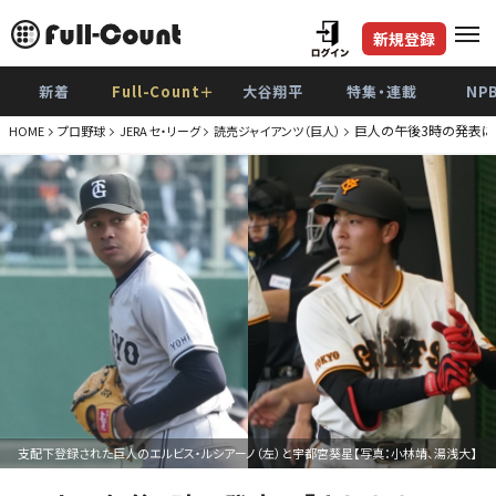
新規登録
新着
Full-Count＋
大谷翔平
特集・連載
NP
巨人の午後3時の発表に
HOME
プロ野球
JERA セ・リーグ
読売ジャイアンツ（巨人）
支配下登録された巨人のエルビス・ルシアーノ（左）と宇都宮葵星【写真：小林靖、湯浅大】