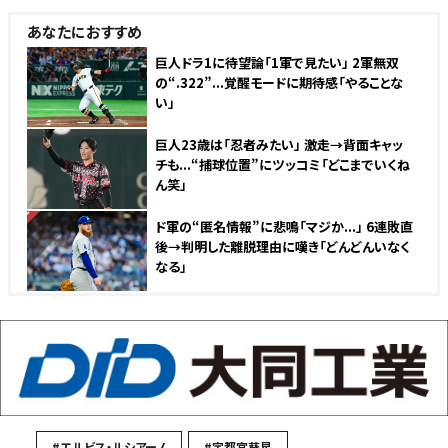
あなたにおすすめ
巨人ドラ1に待望論「1軍で見たい」 2軍無双
の“.322”...覚醒モードに期待感「やることな
い」
巨人23歳は「忍者みたい」 激走→背面キャッ
チも...“捕球位置”にツッコミ「どこまでいくね
ん笑」
NEW
ド軍の“匿名情報”に悲鳴「マジか...」 6連敗直
後→判明した離脱理由に嘆き「どんどんいなく
なる」
#エルビス・ルシアーノ
#宇都宮葵星