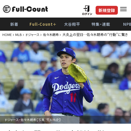
新規登録
新着
Full-Count＋
大谷翔平
特集・連載
NP
大炎上の翌日…佐々木朗希の“行動”に驚き L
HOME
MLB
ドジャース
佐々木朗希
ドジャース・佐々木朗希【写真：荒川祐史】