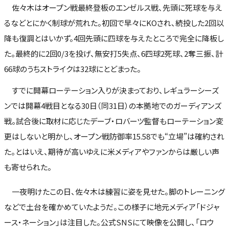
佐々木はオープン戦最終登板のエンゼルス戦、先頭に死球を与え
るなどとにかく制球が荒れた。初回で早々にKOされ、続投した2回以
降も復調とはいかず。4回先頭に四球を与えたところで完全に降板し
た。最終的に2回0/3を投げ、無安打5失点、6四球2死球、2奪三振、計
66球のうちストライクは32球にとどまった。
すでに開幕ローテーション入りが決まっており、レギュラーシーズ
ンでは開幕4戦目となる30日（同31日）の本拠地でのガーディアンズ
戦。試合後に取材に応じたデーブ・ロバーツ監督もローテーション変
更はしないと明かし、オープン戦防御率15.58でも“立場”は確約され
た。とはいえ、期待が高いゆえに米メディアやファンからは厳しい声
も寄せられた。
一夜明けたこの日、佐々木は練習に姿を見せた。脚のトレーニング
などで土台を確かめていたようだ。この様子に地元メディア「ドジャ
ース・ネーション」は注目した。公式SNSにて映像を公開し、「ロウ