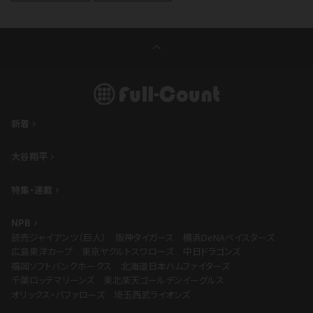
新着
大谷翔平
特集・連載
NPB
読売ジャイアンツ（巨人）
阪神タイガース
横浜DeNAベイスターズ
広島東洋カープ
東京ヤクルトスワローズ
中日ドラゴンズ
福岡ソフトバンクホークス
北海道日本ハムファイターズ
千葉ロッテマリーンズ
東北楽天ゴールデンイーグルス
オリックス・バファローズ
埼玉西武ライオンズ