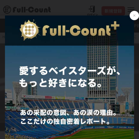
新規登録
新着
Full-Count＋
大谷翔平
特集・連載
NP
DeNA開幕2連敗も「次
HOME
プロ野球
JERA セ・リーグ
横浜DeNAベイスターズ
DeNA・相川亮二監督【写真：加治屋友輝】