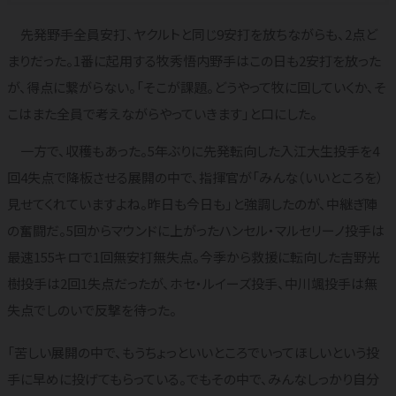
先発野手全員安打、ヤクルトと同じ9安打を放ちながらも、2点ど
まりだった。1番に起用する牧秀悟内野手はこの日も2安打を放った
が、得点に繋がらない。「そこが課題。どうやって牧に回していくか、そ
こはまた全員で考えながらやっていきます」と口にした。
一方で、収穫もあった。5年ぶりに先発転向した入江大生投手を4
回4失点で降板させる展開の中で、指揮官が「みんな（いいところを）
見せてくれていますよね。昨日も今日も」と強調したのが、中継ぎ陣
の奮闘だ。5回からマウンドに上がったハンセル・マルセリーノ投手は
最速155キロで1回無安打無失点。今季から救援に転向した吉野光
樹投手は2回1失点だったが、ホセ・ルイーズ投手、中川颯投手は無
失点でしのいで反撃を待った。
「苦しい展開の中で、もうちょっといいところでいってほしいという投
手に早めに投げてもらっている。でもその中で、みんなしっかり自分