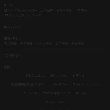
MLB
日本人メジャーリーガー
山本由伸
佐々木朗希
イチロー
ダルビッシュ有
ドジャース
侍ジャパン
高校・アマ
高校野球
大学野球
社会人野球
女子野球
少年野球
ランキング
動画
Full-Countとは
お問い合わせ
運営会社
特定商取引法に基づく表示
サイトポリシー
プライバシーポリシー
パーソナルデータの外部送信について
お知らせ
よくあるご質問