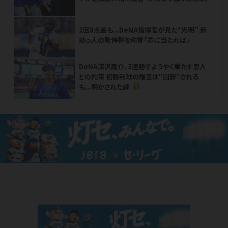
2回8点差も...DeNA指揮官が見た“光明” 新
助っ人の驚愕弾を称賛「芯に当たれば」
DeNA深沢鳳介、3連勝でようやく果たす恩人
との約束 初勝利球の贈呈は“固辞”される
も...明かされた絆