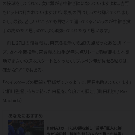
の投球をしてくれて、次に繋がる中継ぎ陣になっていますよね。吉野
もヒットは打たれていますけど、最初の回はしっかり抑えてくれまし
たし。最後、苦しいところでも押さえて返ってくるというのが中継ぎ投
手の務めだと思うので、よく頑張ってくれたなと思います」
前日27日の開幕戦も、東克樹投手が6回3失点だったあと、ルイー
ズ、坂本裕哉投手、宮城滝太投手が無失点リレー。満員御礼の本拠
地でまさかの連敗スタートとなったが、ブルペン陣が見せる粘りは、
確かな“光”でもある。
「ベイスターズの展開で野球ができるように、明日も臨んでいきます」
と相川監督。待ちに待った白星を、今度こそ掴む。（町田利衣 / Rie
Machida）
あなたにおすすめ
DeNA3カードぶり勝ち越し “苦手”巨人に鮮
やか逆転劇...相川監督「みんなで戦った結果」