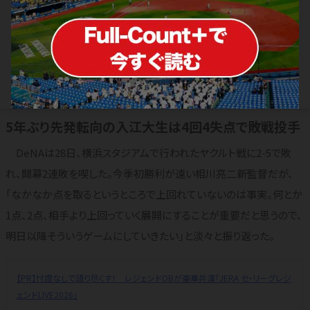
DeNA開幕2連敗も「次に繋がる」 相
川新監督が強調した“光”…示した「務
め」
2026.03.29
横浜DeNAベイスターズ
5年ぶり先発転向の入江大生は4回4失点で敗戦投手
DeNAは28日、横浜スタジアムで行われたヤクルト戦に2-5で敗
れ、開幕2連敗を喫した。今季初勝利が遠い相川亮二新監督だが、
「なかなか点を取るというところで上回れていないのは事実。何とか
1点、2点、相手より上回っていく展開にすることが重要だと思うので、
明日以降そういうゲームにしていきたい」と淡々と振り返った。
【PR】忖度なしで語り尽くす！ レジェンドOBが豪華共演「JERA セ・リーグレジ
ェンドLIVE2026」