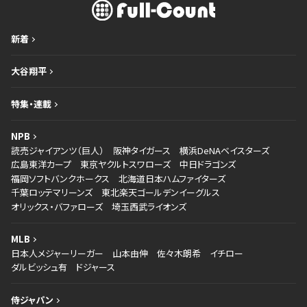
新着
大谷翔平
特集・連載
NPB
読売ジャイアンツ（巨人）
阪神タイガース
横浜DeNAベイスターズ
広島東洋カープ
東京ヤクルトスワローズ
中日ドラゴンズ
福岡ソフトバンクホークス
北海道日本ハムファイターズ
千葉ロッテマリーンズ
東北楽天ゴールデンイーグルス
オリックス・バファローズ
埼玉西武ライオンズ
MLB
日本人メジャーリーガー
山本由伸
佐々木朗希
イチロー
ダルビッシュ有
ドジャース
侍ジャパン