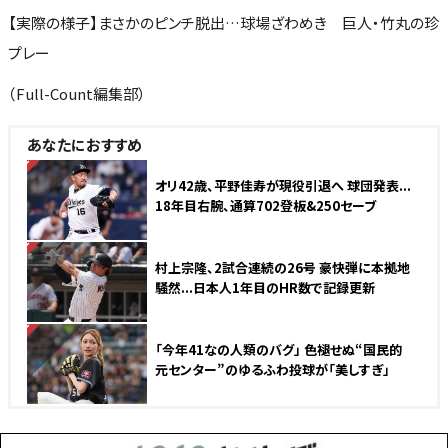
【実際の様子】まさかのピンチ脱出…球場ざわめき 巨人・竹丸の珍
プレー
（Full-Count編集部）
あなたにおすすめ
NEW
オリ42歳、平野佳寿が現役引退へ 球団発表...
18年目右腕、通算702登板&250セーブ
NEW
村上宗隆、2試合連続の26号 豪快弾に本拠地
騒然...日本人1年目のHR数で記録更新
NEW
「今年41なの人類のバグ」 色褪せぬ“国民的
元センター”のゆるふわ投球が「美しすぎ」