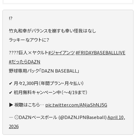
⁉️
竹丸和幸がバランスを崩すも幸い怪我はなし
ラッキーなアウトに？
????巨人×ヤクルト
#ジャイアンツ
#FRIDAYBASEBALLLIVE
#だったらDAZN
野球専用パック「DAZN BASEBALL」
✔ 月々2,300円（年間プラン・月々払い）
✔ 初月無料キャンペーン中（〜4/19まで）
▶ 視聴はこちら…
pic.twitter.com/ANjaShNJ5G
— ⚾️DAZNベースボール (@DAZNJPNBaseball)
April 10,
2026