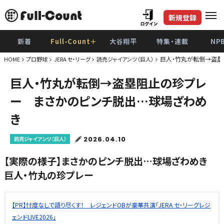
新規登録
新着
Full-Count＋
大谷翔平
特集・連載
NP
巨人・竹丸が転倒→盗塁
HOME
プロ野球
JERA セ・リーグ
読売ジャイアンツ（巨人）
巨人・竹丸が転倒→盗塁阻止の珍プレ
ー まさかのピンチ脱出…球場ざわめ
き
2026.04.10
読売ジャイアンツ（巨人）
【実際の様子】まさかのピンチ脱出…球場ざわめき
巨人・竹丸の珍プレー
【PR】忖度なしで語り尽くす！ レジェンドOBが豪華共演「JERA セ・リーグレジ
ェンドLIVE2026」