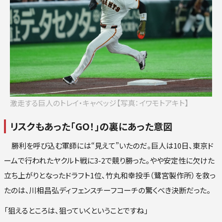
ロ
楽
オリ
西
激走する巨人のトレイ・キャベッジ【写真：イワモトアキト】
リスクもあった「GO！」の裏にあった意図
勝利を呼び込む軍師には“見えて”いたのだ。巨人は10日、東京ド
ームで行われたヤクルト戦に3-2で競り勝った。やや安定性に欠けた
立ち上がりとなったドラフト1位、竹丸和幸投手（鷺宮製作所）を救っ
たのは、川相昌弘ディフェンスチーフコーチの驚くべき決断だった。
「狙えるところは、狙っていくということですね」