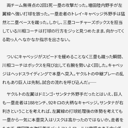
両チーム無得点の2回1死一塁の攻撃だった。増田陸内野手が左
翼線へ強い打球を放った。一塁走者のトレイ・キャベッジ外野手は猛
然と二塁ベースを蹴った。しかし、三塁コーチャーズボックスを担当
している川相コーチは打球の行方をジッと見つめたまま、向かってく
る助っ人へなかなか指示を出さない。
ついにキャベッジがスピードを緩めることなく三塁も蹴った瞬間、
川相コーチはボックスを飛び出して右腕を勢いよく回した。キャベッ
ジはヘッドスライディングで本塁へ突入。ヤクルトの中継プレーの乱
れもあり巨人は先制。試合の流れを呼び込んだ――。
ヤクルトの左翼はドミンゴ・サンタナ外野手だったとはいえ、巨人
も一塁走者は188センチ、92キロの大柄なキャベッジ。サンタナが右
利きということを考えれば、左翼線の打球処理後の体勢を考えても
一塁から一気に本塁突入はリスクは高かったのではないか。走者を