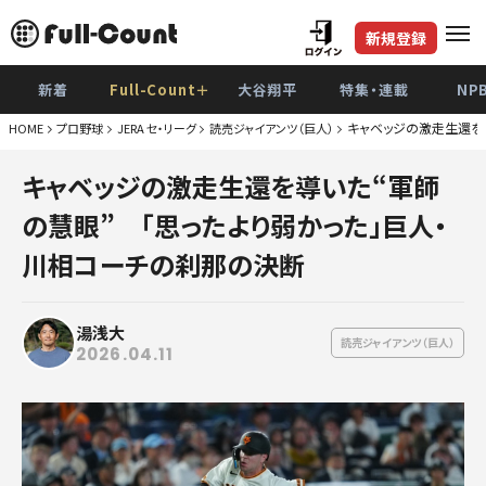
新規登録
新着
Full-Count＋
大谷翔平
特集・連載
NP
キャベッジの激走生還を
HOME
プロ野球
JERA セ・リーグ
読売ジャイアンツ（巨人）
巨
キャベッジの激走生還を導いた“軍師
阪
の慧眼” 「思ったより弱かった」巨人・
De
川相コーチの刹那の決断
広
湯浅大
ヤク
読売ジャイアンツ（巨人）
2026.04.11
中
ソフト
日本