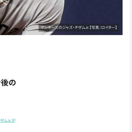
ヤンキースのジャズ・チザムJr.【写真：ロイター】
合後の
ムJr.が