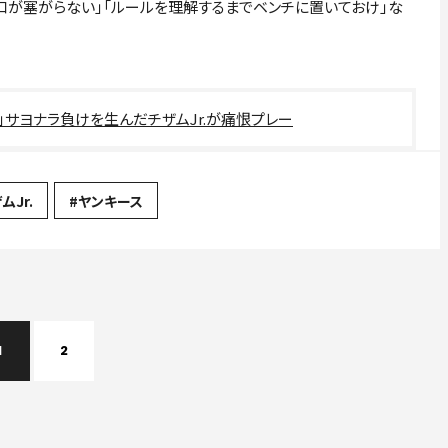
た口が塞がらない」「ルールを理解するまでベンチに置いておけ」な
」サヨナラ負けを生んだチザムJr.が痛恨プレー
ムJr.
#ヤンキース
1
2