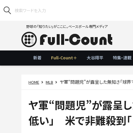
野球の「知りたい」がここに。ベースボール専門メディア
新着
Full-Count＋
大谷翔平
特集・連載
ヤ軍“問題児”が露呈した無知さ「球界
HOME
MLB
ヤ軍“問題児”が露呈し
低い」 米で非難殺到「