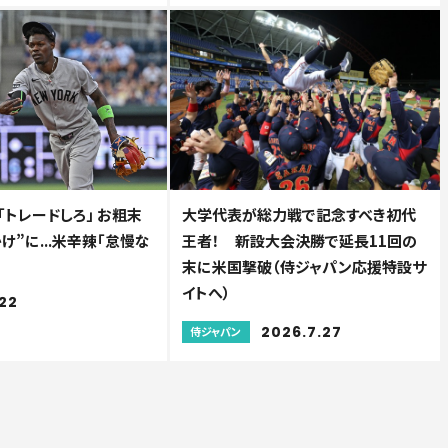
トレードしろ」 お粗末
大学代表が総力戦で記念すべき初代
け”に...米辛辣「怠慢な
王者！ 新設大会決勝で延長11回の
末に米国撃破（侍ジャパン応援特設サ
イトへ）
22
2026.7.27
侍ジャパン