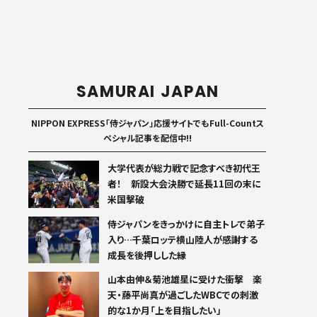
SAMURAI JAPAN
NIPPON EXPRESS「侍ジャパン」応援サイトでもFull-Countス
ペシャル記事を配信中!!
大学代表が総力戦で記念すべき初代王
者！ 新設大会決勝で延長11回の末に
米国撃破
侍ジャパンをきっかけに自主トレで弟子
入り…千葉ロッテ横山陸人が感謝する
成長を後押しした縁
山本由伸＆菊池雄星に受けた衝撃 楽
天・藤平尚真が過ごしたWBCでの刺激
的な1か月「上を目指したい」