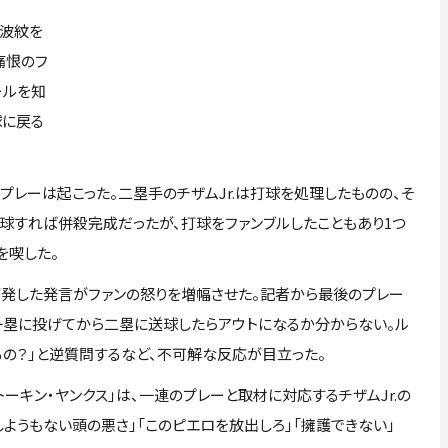
が波紋を
痛恨のフ
ールを知
球に戻る
レーは起こった。二塁手のチザムJr.は打球を処理したものの、そ
球すれば併殺完成だったが、打球をファンブルしたこともあり1つ
を喫した。
が発した発言がファンの怒りを増幅させた。記者から最後のプレー
「一塁に投げてから二塁に送球したらアウトになるか分からない。ル
るの？」と逆質問するなど、不可解な反応が目立った。
トーキン・ヤンクス」は、一連のプレーと取材に対応するチザムJr.の
しようもない頭の悪さ」「このピエロを放出しろ」「擁護できない」