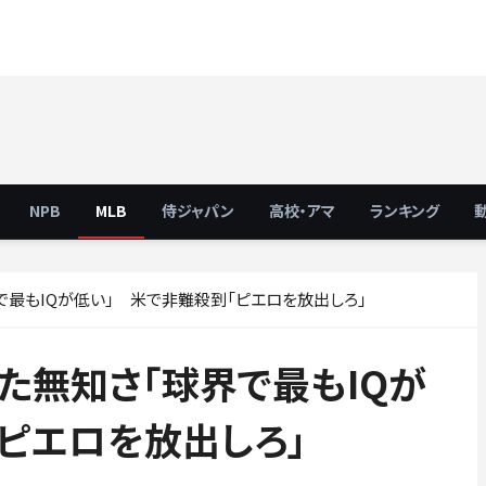
NPB
MLB
侍ジャパン
高校・アマ
ランキング
で最もIQが低い」 米で非難殺到「ピエロを放出しろ」
た無知さ「球界で最もIQが
ピエロを放出しろ」