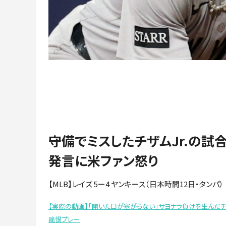
守備でミスしたチザムJr.の試
発言に米ファン怒り
【MLB】レイズ 5ー4 ヤンキース（日本時間12日・タンパ）
【実際の動画】「開いた口が塞がらない」サヨナラ負けを生んだチザ
痛恨プレー