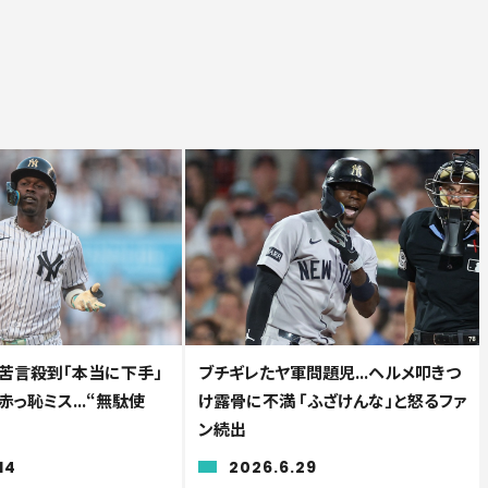
苦言殺到「本当に下手」
ブチギレたヤ軍問題児...ヘルメ叩きつ
赤っ恥ミス...“無駄使
け露骨に不満 「ふざけんな」と怒るファ
ン続出
14
2026.6.29