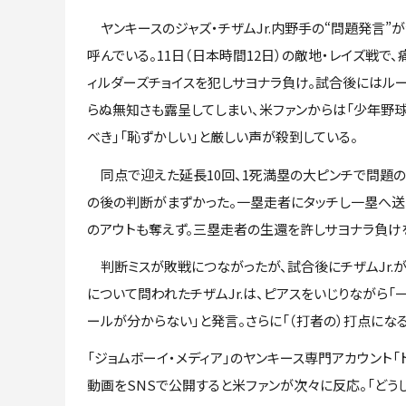
ヤンキースのジャズ・チザムJr.内野手の“問題発言”
呼んでいる。11日（日本時間12日）の敵地・レイズ戦で、
ィルダーズチョイスを犯しサヨナラ負け。試合後にはル
らぬ無知さも露呈してしまい、米ファンからは「少年野
べき」「恥ずかしい」と厳しい声が殺到している。
同点で迎えた延長10回、1死満塁の大ピンチで問題のプ
の後の判断がまずかった。一塁走者にタッチし一塁へ送
のアウトも奪えず。三塁走者の生還を許しサヨナラ負け
判断ミスが敗戦につながったが、試合後にチザムJr.
について問われたチザムJr.は、ピアスをいじりながら
ールが分からない」と発言。さらに「（打者の）打点にな
「ジョムボーイ・メディア」のヤンキース専門アカウント「
動画をSNSで公開すると米ファンが次々に反応。「どう