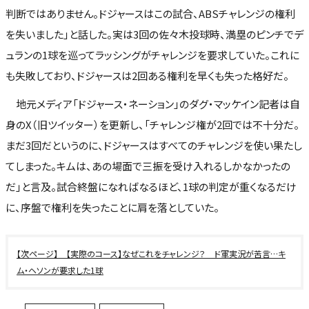
判断ではありません。ドジャースはこの試合、ABSチャレンジの権利
を失いました」と話した。実は3回の佐々木投球時、満塁のピンチでデ
ュランの1球を巡ってラッシングがチャレンジを要求していた。これに
も失敗しており、ドジャースは2回ある権利を早くも失った格好だ。
地元メディア「ドジャース・ネーション」のダグ・マッケイン記者は自
身のX（旧ツイッター）を更新し、「チャレンジ権が2回では不十分だ。
まだ3回だというのに、ドジャースはすべてのチャレンジを使い果たし
てしまった。キムは、あの場面で三振を受け入れるしかなかったの
だ」と言及。試合終盤になればなるほど、1球の判定が重くなるだけ
に、序盤で権利を失ったことに肩を落としていた。
【実際のコース】なぜこれをチャレンジ？ ド軍実況が苦言…キ
ム・ヘソンが要求した1球