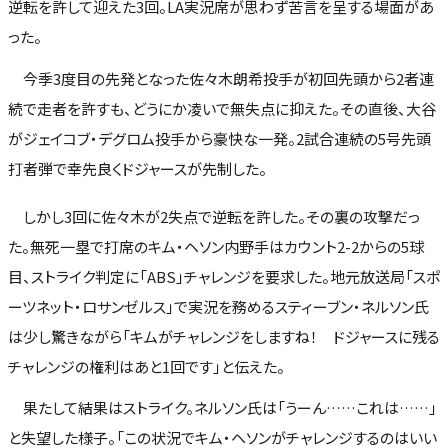
逆転を許して迎えた3回。LA実況席が思わず苦言を呈する場面があ
った。
今季3度目の先発となった佐々木朗希投手が初回先頭から2者連
続で走者を許すも、どうにか凌いで無失点に抑えた。その直後、大谷
がジェイコブ・デグロム投手から豪快な一発。2試合連続の5号先頭
打者弾で幸先良くドジャースが先制した。
しかし3回に佐々木が2失点で逆転を許した。その裏の攻撃だっ
た。無死一塁で打席のキム・ヘソン内野手はカウント2-2からの5球
目、ストライク判定に「ABS」チャレンジを要求した。地元放送局「スポ
ーツネット・ロサンゼルス」で実況を務めるスティーブン・ネルソン氏
は少し驚きながら「キムがチャレンジをしますね！ ドジャースに残る
チャレンジの権利はあと1回です」と伝えた。
果たして結果はストライク。ネルソン氏は「うーん……これは……」
と失望した様子。「この状況でキム・ヘソンがチャレンジするのはいい