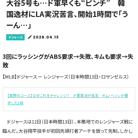
大谷5号も…ド軍早くも“ピンチ” 韓
国逸材にLA実況苦言、開始1時間で「う
ーん…」
2026.04.13
ドジャース
3回にラッシングがABS要求→失敗、キムも要求→失
敗
【MLB】ドジャース ー レンジャーズ（日本時間13日・ロサンゼルス）
【実際のコース】なぜこれをチャレンジ？ ド軍実況が苦言…キム・ヘソンが要
求した1球
ドジャースは12日（日本時間13日）、本拠地でのレンジャーズ戦に
臨んだ。大谷翔平投手が初回先頭打者アーチを放って先制。しかし