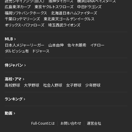
読売ジャイアンツ（巨人）
阪神タイガース
横浜DeNAベイスターズ
広島東洋カープ
東京ヤクルトスワローズ
中日ドラゴンズ
福岡ソフトバンクホークス
北海道日本ハムファイターズ
千葉ロッテマリーンズ
東北楽天ゴールデンイーグルス
オリックス・バファローズ
埼玉西武ライオンズ
MLB
日本人メジャーリーガー
山本由伸
佐々木朗希
イチロー
ダルビッシュ有
ドジャース
侍ジャパン
高校・アマ
高校野球
大学野球
社会人野球
女子野球
少年野球
ランキング
動画
Full-Countとは
お問い合わせ
運営会社