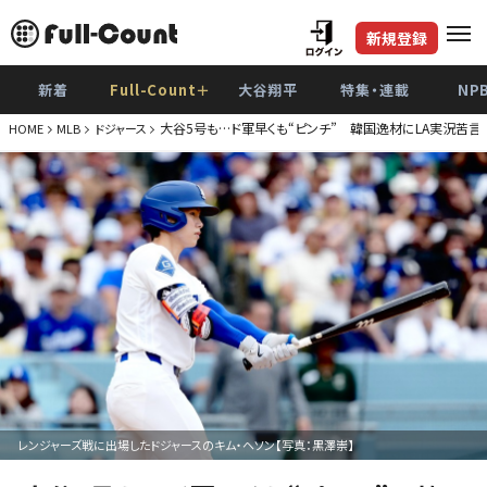
新規登録
新着
Full-Count＋
大谷翔平
特集・連載
NP
大谷5号も…ド軍早くも“ピンチ” 韓国逸材にLA実況苦言、
HOME
MLB
ドジャース
レンジャーズ戦に出場したドジャースのキム・ヘソン【写真：黒澤崇】