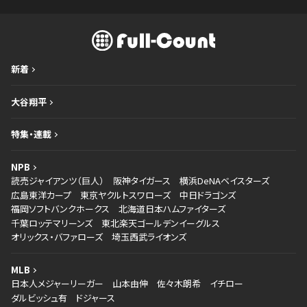
新着
大谷翔平
特集・連載
NPB
読売ジャイアンツ（巨人）
阪神タイガース
横浜DeNAベイスターズ
広島東洋カープ
東京ヤクルトスワローズ
中日ドラゴンズ
福岡ソフトバンクホークス
北海道日本ハムファイターズ
千葉ロッテマリーンズ
東北楽天ゴールデンイーグルス
オリックス・バファローズ
埼玉西武ライオンズ
MLB
日本人メジャーリーガー
山本由伸
佐々木朗希
イチロー
ダルビッシュ有
ドジャース