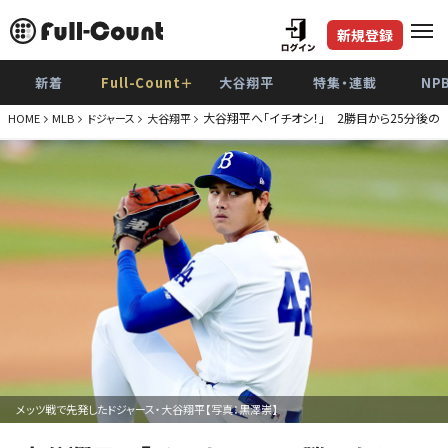
新規登録
新着
Full-Count＋
大谷翔平
特集・連載
NP
大谷翔平へ「イチオシ！」 2勝目から25分後
HOME
MLB
ドジャース
大谷翔平
メッツ戦で先発したドジャース・大谷翔平【写真：黒澤崇】