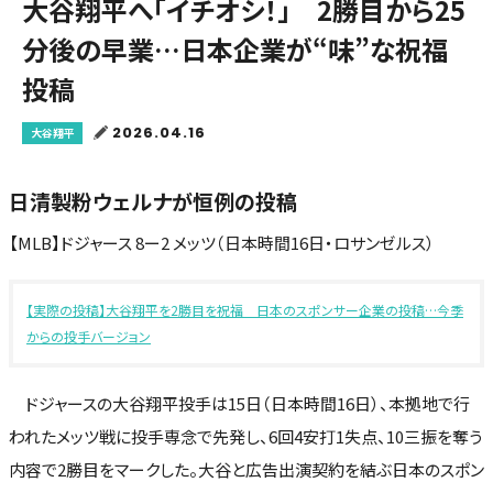
大谷翔平へ「イチオシ！」 2勝目から25
分後の早業…日本企業が“味”な祝福
投稿
2026.04.16
大谷翔平
日清製粉ウェルナが恒例の投稿
【MLB】ドジャース 8ー2 メッツ（日本時間16日・ロサンゼルス）
【実際の投稿】大谷翔平を2勝目を祝福 日本のスポンサー企業の投稿…今季
からの投手バージョン
ドジャースの大谷翔平投手は15日（日本時間16日）、本拠地で行
われたメッツ戦に投手専念で先発し、6回4安打1失点、10三振を奪う
内容で2勝目をマークした。大谷と広告出演契約を結ぶ日本のスポン