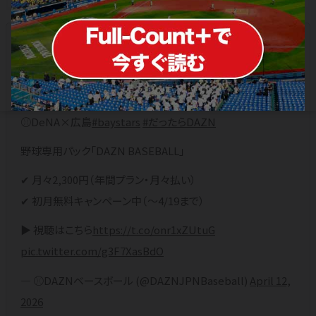
みんなが笑顔になった
苦労人・勝又温史
プロ初打点は貴重な同点タイムリー
⚾️DeNA×広島
#baystars
#だったらDAZN
野球専用パック「DAZN BASEBALL」
✔ 月々2,300円（年間プラン・月々払い）
✔ 初月無料キャンペーン中（〜4/19まで）
▶ 視聴はこちら
https://t.co/onr1xZUtuG
pic.twitter.com/g3F7XasBdO
— ⚾️DAZNベースボール (@DAZNJPNBaseball)
April 12,
2026