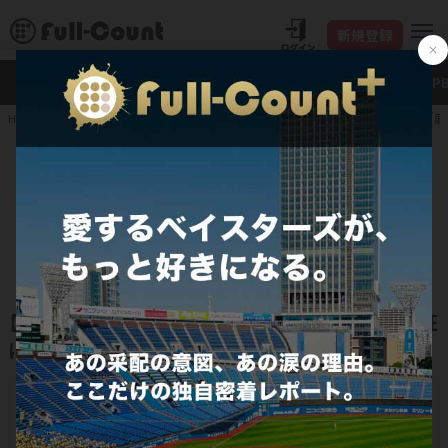
新規登録
新着
Full-Count＋
大谷翔平
特集・連載
NP
イップスで野手転向…“
HOME
プロ野球
JERA セ・リーグ
横浜DeNAベイスターズ
イップスで野手転向…“底”を見た男の
覚悟 「明日があるかわからない」敗戦
に差した光明
2026.04.17
横浜DeNAベイスターズ
【映像】どん底を知る男が見せる覚悟… 球場を熱狂
に包んだ“魂”のポテンヒット
【PR】忖度なしで語り尽くす！ レジェンドOBが豪華共演「JERA セ・リーグレジ
ェンドLIVE2026」