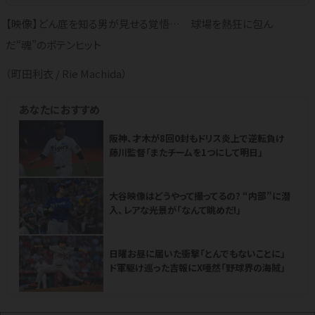
【映像】どん底を知る男が見せる覚悟… 球場を熱狂に包ん
だ“魂”のポテンヒット
（町田利衣 / Rie Machida）
あなたにおすすめ
阪神、才木が8回0封もドリス炎上で逆転負け
藤川監督「またチームを1つにして明日」
大谷映像はどうやって撮ってるの? “内部”に潜
入、レアな光景が「なんて眺めだ!」
日曜お昼に届いた衝撃「とんでもないことに」
ド軍駆け巡った吉報にX唖然「野球界の海賊」