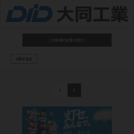
この動画の記事を読む
#勝又温史
1
2