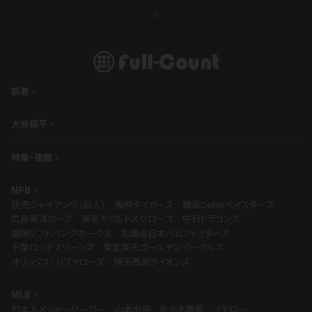
新着
大谷翔平
特集・連載
NPB
読売ジャイアンツ（巨人）
阪神タイガース
横浜DeNAベイスターズ
広島東洋カープ
東京ヤクルトスワローズ
中日ドラゴンズ
福岡ソフトバンクホークス
北海道日本ハムファイターズ
千葉ロッテマリーンズ
東北楽天ゴールデンイーグルス
オリックス・バファローズ
埼玉西武ライオンズ
MLB
日本人メジャーリーガー
山本由伸
佐々木朗希
イチロー