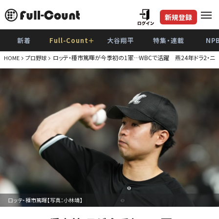
新規登録
新着
Full-Count＋
大谷翔平
特集・連載
NP
ロッテ・種市篤暉が今季初の1軍…WBCで活躍 燕24年ドラ2・ニ
HOME
プロ野球
ロッテ・種市篤暉【写真：小林靖】