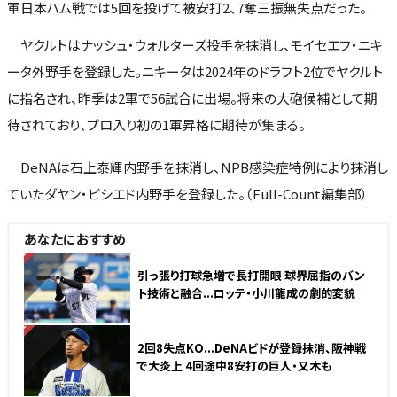
軍日本ハム戦では5回を投げて被安打2、7奪三振無失点だった。
ヤクルトはナッシュ・ウォルターズ投手を抹消し、モイセエフ・ニキ
ータ外野手を登録した。ニキータは2024年のドラフト2位でヤクルト
に指名され、昨季は2軍で56試合に出場。将来の大砲候補として期
待されており、プロ入り初の1軍昇格に期待が集まる。
DeNAは石上泰輝内野手を抹消し、NPB感染症特例により抹消し
ていたダヤン・ビシエド内野手を登録した。（Full-Count編集部）
あなたにおすすめ
NEW
引っ張り打球急増で長打開眼 球界屈指のバン
ト技術と融合...ロッテ・小川龍成の劇的変貌
NEW
2回8失点KO...DeNAビドが登録抹消、阪神戦
で大炎上 4回途中8安打の巨人・又木も