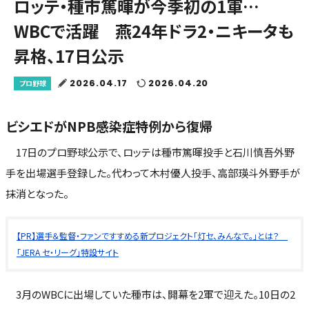
ロッテ・種市篤暉が今季初の1軍…
WBCで活躍 燕24年ドラ2・ニキータも
昇格、17日公示
2026.04.17
2026.04.20
プロ野球
ビシエドがNPB感染症特例から復帰
17日のプロ野球公示で、ロッテは種市篤暉投手と石川慎吾外野
手を出場選手登録した。代わって木村優人投手、高部瑛斗外野手が
抹消となった。
【PR】選手＆監督・ファンですすめる新プロジェクト「灯セ、みんなで。」とは？
「JERA セ・リーグ」特設サイト
3月のWBCに出場していた種市は、開幕を2軍で迎えた。10日の2