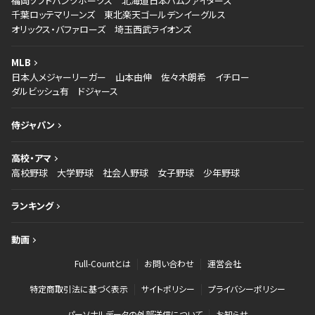
福岡ソフトバンクホークス
北海道日本ハムファイターズ
千葉ロッテマリーンズ
東北楽天ゴールデンイーグルス
オリックス・バファローズ
埼玉西武ライオンズ
MLB
日本人メジャーリーガー
山本由伸
佐々木朗希
イチロー
ダルビッシュ有
ドジャース
侍ジャパン
高校・アマ
高校野球
大学野球
社会人野球
女子野球
少年野球
ランキング
動画
Full-Countとは
お問い合わせ
運営会社
特定商取引法に基づく表示
サイトポリシー
プライバシーポリシー
パーソナルデータの外部送信について
お知らせ