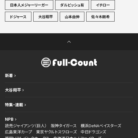
日本人メジャーリーガー
ダルビッシュ有
イチロー
ドジャース
大谷翔平
山本由伸
佐々木朗希
新着
大谷翔平
特集・連載
NPB
読売ジャイアンツ（巨人）
阪神タイガース
横浜DeNAベイスターズ
広島東洋カープ
東京ヤクルトスワローズ
中日ドラゴンズ