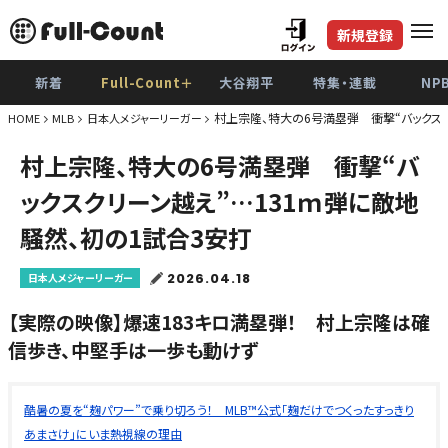
新規登録
新着
Full-Count＋
大谷翔平
特集・連載
NP
村上宗隆、特大の6号満塁弾 衝撃“バックスク
HOME
MLB
日本人メジャーリーガー
村上宗隆、特大の6号満塁弾 衝撃“バ
ックスクリーン越え”…131ｍ弾に敵地
騒然、初の1試合3安打
2026.04.18
日本人メジャーリーガー
【実際の映像】爆速183キロ満塁弾！ 村上宗隆は確
信歩き、中堅手は一歩も動けず
酷暑の夏を“麹パワー”で乗り切ろう！ MLB™公式「麹だけでつくったすっきり
あまさけ」にいま熱視線の理由