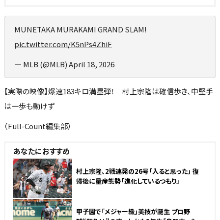
MUNETAKA MURAKAMI GRAND SLAM!
pic.twitter.com/K5nPs4ZhiF
— MLB (@MLB)
April 18, 2026
【実際の映像】爆速183キロ満塁弾！ 村上宗隆は確信歩き、中堅手
は一歩も動けず
（Full-Count編集部）
あなたにおすすめ
NEW
村上宗隆、2戦連発の26号「入ると思った」 復
帰後に量産態勢「進化しているつもり」
甲子園で「メジャー級」美技が誕生 プロ野