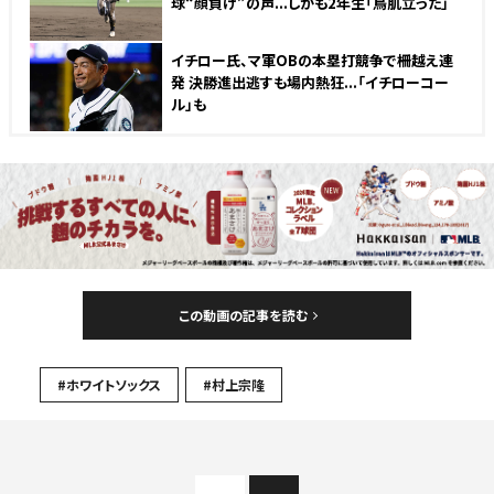
球“顔負け”の声...しかも2年生「鳥肌立った」
イチロー氏、マ軍OBの本塁打競争で柵越え連
発 決勝進出逃すも場内熱狂...「イチローコー
ル」も
この動画の記事を読む
#ホワイトソックス
#村上宗隆