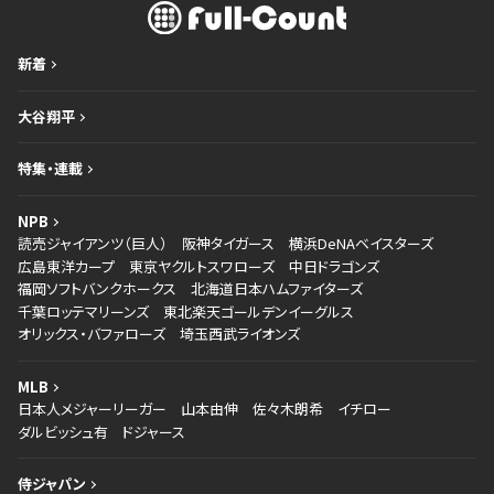
新着
大谷翔平
特集・連載
NPB
読売ジャイアンツ（巨人）
阪神タイガース
横浜DeNAベイスターズ
広島東洋カープ
東京ヤクルトスワローズ
中日ドラゴンズ
福岡ソフトバンクホークス
北海道日本ハムファイターズ
千葉ロッテマリーンズ
東北楽天ゴールデンイーグルス
オリックス・バファローズ
埼玉西武ライオンズ
MLB
日本人メジャーリーガー
山本由伸
佐々木朗希
イチロー
ダルビッシュ有
ドジャース
侍ジャパン