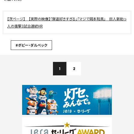
【実際の映像】「弾道好きすぎる」「マジで岡本和真」 巨人新助っ
人の衝撃3試合連続HR
#ボビー・ダルベック
1
2