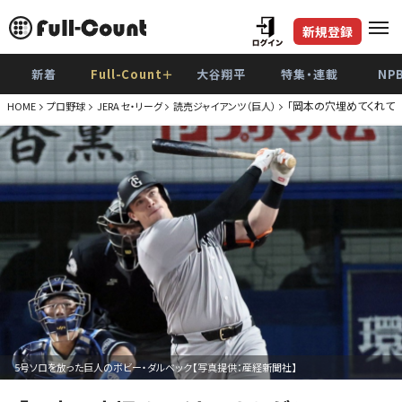
新規登録
新着
Full-Count＋
大谷翔平
特集・連載
NP
「岡本の穴埋めてくれて
HOME
プロ野球
JERA セ・リーグ
読売ジャイアンツ（巨人）
5号ソロを放った巨人のボビー・ダルベック【写真提供：産経新聞社】