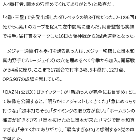
人4番打者、岡本の穴埋めてくれてありがとう」と歓喜だ。
「4番・三塁」で先発出場したダルベックの第3打席だった。2-1の6回1
死から、奥川のカーブを捉えて左中間席に運んだ。阿部監督も笑顔
で拍手。猛打賞をマークした16日の阪神戦から3試合連発となった。
メジャー通算47本塁打を誇る助っ人は、メジャー移籍した岡本和
真内野手（ブルージェイズ）の穴を埋めるべく今季から加入。開幕戦
から4番に座り、ここまで17試合で打率.246、5本塁打、12打点、
OPS.907の成績を残している。
「DAZN」公式X（旧ツイッター）が「新助っ人が完全にお目覚め」とし
て映像を公開すると、「明らかにアジャストしてきてた」「急にめっちゃ
打つな」「20本打ちそう」「タイミングの取り方が良い」「ホームランの
弾道が好きすぎる」「岡本抜けたのに岡本が来た」「マジで岡本和真
すぎる」「来てくれてありがとう」「最高すぎるわ」と感謝するG党の声
で溢れた。