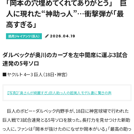
「岡本の穴埋めてくれてありがとう」 巨
人に現れた“神助っ人”…衝撃弾が「最
高すぎる」
2026.04.19
読売ジャイアンツ（巨人）
ダルベックが奥川のカーブを左中間席に運ぶ3試合
連発の5号ソロ
■ヤクルト 4ー3 巨人（18日・神宮）
【写真】「奥さんが綺麗すぎ」巨人助っ人の超美人モデル妻に驚きの声
巨人のボビー・ダルベック内野手が、18日に神宮球場で行われた
巨人戦で3試合連発とる5号ソロを放った。長打力を見せつけた新助
っ人に、ファンは「岡本が抜けたのになぜか岡本がいる」「最高の助っ