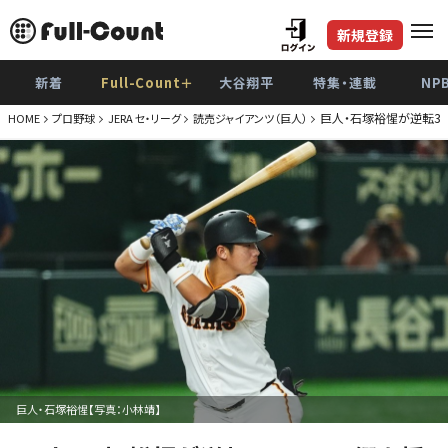
新規登録
新着
Full-Count＋
大谷翔平
特集・連載
NP
巨人・石塚裕惺が逆転3
HOME
プロ野球
JERA セ・リーグ
読売ジャイアンツ（巨人）
巨人・石塚裕惺【写真：小林靖】