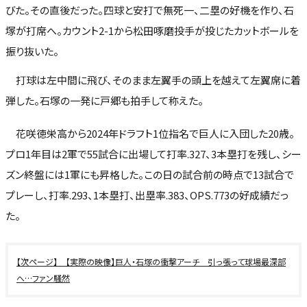
びた。その直後だった。四球と安打で無死一、二塁の好機を作り、石
塚が打席へ。カウント2-1から松田啄磨投手が投じたカットボールを
振り抜いた。
打球は左中間に飛び、そのまま左翼手の頭上を越えて左翼席に着
弾した。石塚の一発に戸郷も拍手して称えた。
花咲徳栄高から2024年ドラフト1位指名で巨人に入団した20歳。
プロ1年目は2軍で55試合に出場して打率.327、3本塁打を残し、シー
ズン終盤には1軍にも昇格した。この日の試合前の時点で13試合で
プレーし、打率.293、1本塁打、出塁率.383、OPS.773の好成績だっ
た。
【実際の映像】巨人・石塚の衝撃アーチ 引っ張って球場最深部
へ…ファン騒然