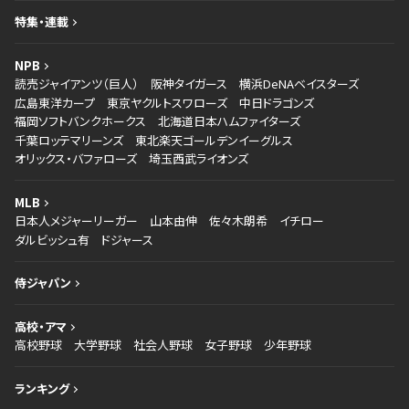
特集・連載
NPB
読売ジャイアンツ（巨人）
阪神タイガース
横浜DeNAベイスターズ
広島東洋カープ
東京ヤクルトスワローズ
中日ドラゴンズ
福岡ソフトバンクホークス
北海道日本ハムファイターズ
千葉ロッテマリーンズ
東北楽天ゴールデンイーグルス
オリックス・バファローズ
埼玉西武ライオンズ
MLB
日本人メジャーリーガー
山本由伸
佐々木朗希
イチロー
ダルビッシュ有
ドジャース
侍ジャパン
高校・アマ
高校野球
大学野球
社会人野球
女子野球
少年野球
ランキング