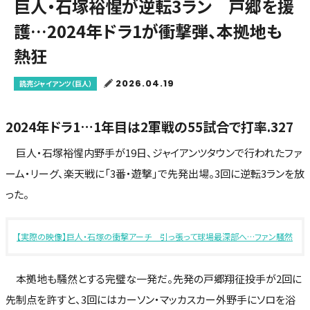
巨人・石塚裕惺が逆転3ラン 戸郷を援
護…2024年ドラ1が衝撃弾、本拠地も
熱狂
2026.04.19
読売ジャイアンツ（巨人）
2024年ドラ1…1年目は2軍戦の55試合で打率.327
巨人・石塚裕惺内野手が19日、ジャイアンツタウンで行われたファ
ーム・リーグ、楽天戦に「3番・遊撃」で先発出場。3回に逆転3ランを放
った。
【実際の映像】巨人・石塚の衝撃アーチ 引っ張って球場最深部へ…ファン騒然
本拠地も騒然とする完璧な一発だ。先発の戸郷翔征投手が2回に
先制点を許すと、3回にはカーソン・マッカスカー外野手にソロを浴