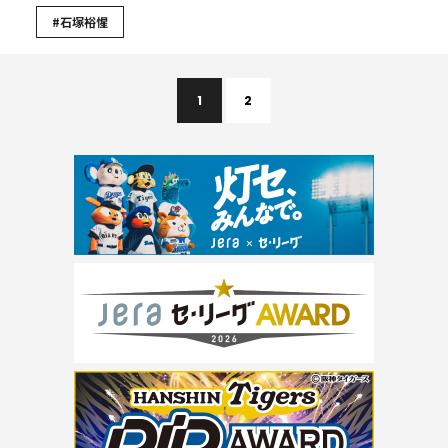
#石塚裕惺
1
2