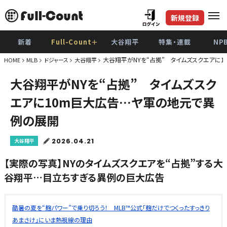
新規登録
新着
Full-Count＋
大谷翔平
特集・連載
NP
大谷翔平がNYを“占拠” タイムズスクエアに
HOME
MLB
ドジャース
大谷翔平
大谷翔平がNYを“占拠” タイムズスク
エアに10m巨大広告…ヤ軍の地元で異
例の展開
2026.04.21
大谷翔平
【実際の写真】NYのタイムズスクエアを“占拠”する大
谷翔平…目立ちすぎる異例の巨大広告
酷暑の夏を“麹パワー”で乗り切ろう！ MLB™公式「麹だけでつくったすっきり
あまさけ」にいま熱視線の理由