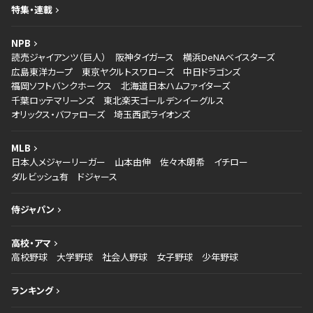
特集・連載
NPB
読売ジャイアンツ（巨人）
阪神タイガース
横浜DeNAベイスターズ
広島東洋カープ
東京ヤクルトスワローズ
中日ドラゴンズ
福岡ソフトバンクホークス
北海道日本ハムファイターズ
千葉ロッテマリーンズ
東北楽天ゴールデンイーグルス
オリックス・バファローズ
埼玉西武ライオンズ
MLB
日本人メジャーリーガー
山本由伸
佐々木朗希
イチロー
ダルビッシュ有
ドジャース
侍ジャパン
高校・アマ
高校野球
大学野球
社会人野球
女子野球
少年野球
ランキング