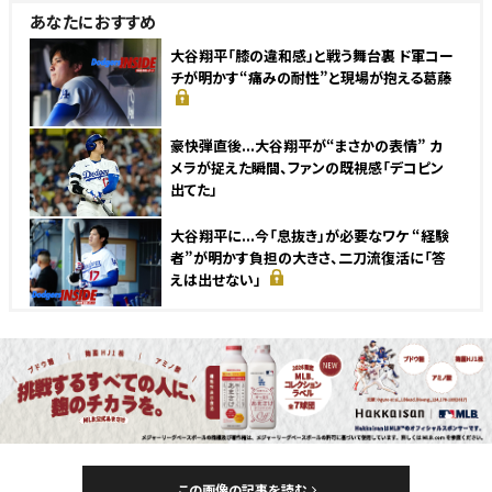
あなたにおすすめ
大谷翔平「膝の違和感」と戦う舞台裏 ド軍コー
チが明かす“痛みの耐性”と現場が抱える葛藤
豪快弾直後...大谷翔平が“まさかの表情” カ
メラが捉えた瞬間、ファンの既視感「デコピン
出てた」
大谷翔平に...今「息抜き」が必要なワケ “経験
者”が明かす負担の大きさ、二刀流復活に「答
えは出せない」
この画像の記事を読む