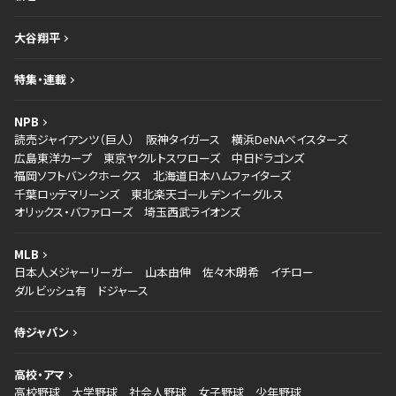
大谷翔平
特集・連載
NPB
読売ジャイアンツ（巨人）
阪神タイガース
横浜DeNAベイスターズ
広島東洋カープ
東京ヤクルトスワローズ
中日ドラゴンズ
福岡ソフトバンクホークス
北海道日本ハムファイターズ
千葉ロッテマリーンズ
東北楽天ゴールデンイーグルス
オリックス・バファローズ
埼玉西武ライオンズ
MLB
日本人メジャーリーガー
山本由伸
佐々木朗希
イチロー
ダルビッシュ有
ドジャース
侍ジャパン
高校・アマ
高校野球
大学野球
社会人野球
女子野球
少年野球