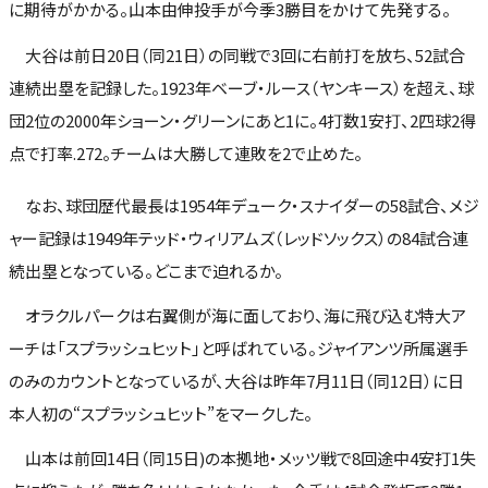
に期待がかかる。山本由伸投手が今季3勝目をかけて先発する。
大谷は前日20日（同21日）の同戦で3回に右前打を放ち、52試合
連続出塁を記録した。1923年ベーブ・ルース（ヤンキース）を超え、球
団2位の2000年ショーン・グリーンにあと1に。4打数1安打、2四球2得
点で打率.272。チームは大勝して連敗を2で止めた。
なお、球団歴代最長は1954年デューク・スナイダーの58試合、メジ
ャー記録は1949年テッド・ウィリアムズ（レッドソックス）の84試合連
続出塁となっている。どこまで迫れるか。
オラクルパークは右翼側が海に面しており、海に飛び込む特大ア
ーチは「スプラッシュヒット」と呼ばれている。ジャイアンツ所属選手
のみのカウントとなっているが、大谷は昨年7月11日（同12日）に日
本人初の“スプラッシュヒット”をマークした。
山本は前回14日（同15日)の本拠地・メッツ戦で8回途中4安打1失