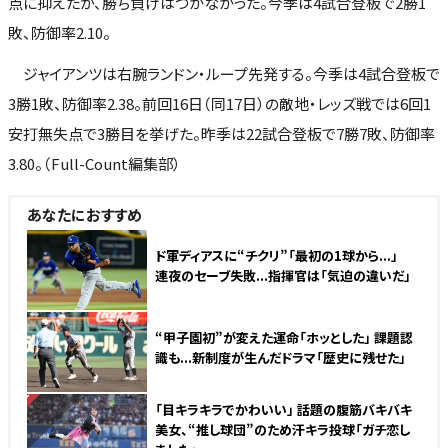
点に抑えたが、勝ち負けはつかなかった。今季は4試合登板で2勝1
敗、防御率2.10。
ジャイアンツは右腕ランドン・ループ先発する。今季は4試合登板で
3勝1敗、防御率2.38。前回16日（同17日）の敵地・レッズ戦では6回1
安打無失点で3勝目を挙げた。昨季は22試合登板で7勝7敗、防御率
3.80。（Full-Count編集部）
あなたにおすすめ
ド軍ディアスに“チクリ”「最初の1球から...」
連夜のセーブ失敗...指揮官は「気迫の違いだ」
“甲子園初”が変えた運命「ホッとした」 課題認
識も...新制度が生んだドラマ「歴史に残せた」
NEW
「目キラキラでかわいい」 話題の腹筋バキバキ
美女、“推し球団”のため汗キラ投球「ガチ恋し