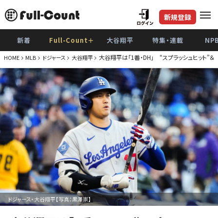
新規登録
新着
Full-Count＋
大谷翔平
特集・連載
NP
大谷翔平は「1番・DH」 “スプラッシュヒット
HOME
MLB
ドジャース
大谷翔平
ドジャース・大谷翔平【写真：黒澤崇】