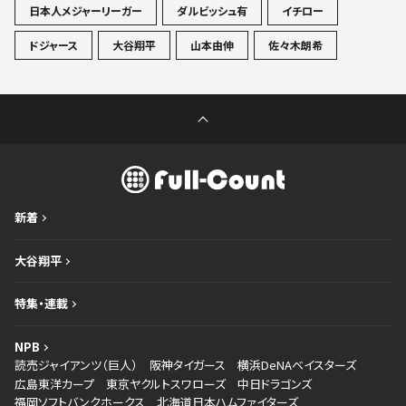
日本人メジャーリーガー
ダルビッシュ有
イチロー
ドジャース
大谷翔平
山本由伸
佐々木朗希
新着
大谷翔平
特集・連載
NPB
読売ジャイアンツ（巨人）
阪神タイガース
横浜DeNAベイスターズ
広島東洋カープ
東京ヤクルトスワローズ
中日ドラゴンズ
福岡ソフトバンクホークス
北海道日本ハムファイターズ