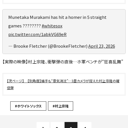
Munetaka Murakami has hit a homer in 5 straight
games ????????
#whitesox
pic.twitter.com/1abkVG69eR
— Brooke Fletcher (@BrookeFletcher)
April 23, 2026
【実際の映像】村上宗隆、衝撃弾の直後…ホ軍ベンチが“狂喜乱舞”
【別角度】捕手も“意気消沈”…3塁カメラが捉えた村上宗隆の確
信弾
#ホワイトソックス
#村上宗隆