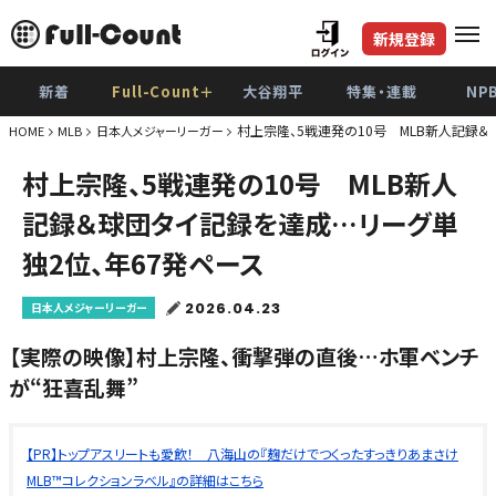
新規登録
新着
Full-Count＋
大谷翔平
特集・連載
NP
村上宗隆、5戦連発の10号 MLB新人記録＆
HOME
MLB
日本人メジャーリーガー
村上宗隆、5戦連発の10号 MLB新人
記録＆球団タイ記録を達成…リーグ単
独2位、年67発ペース
2026.04.23
日本人メジャーリーガー
【実際の映像】村上宗隆、衝撃弾の直後…ホ軍ベンチ
が“狂喜乱舞”
【PR】トップアスリートも愛飲！ 八海山の『麹だけでつくったすっきりあまさけ
MLB™コレクションラベル』の詳細はこちら