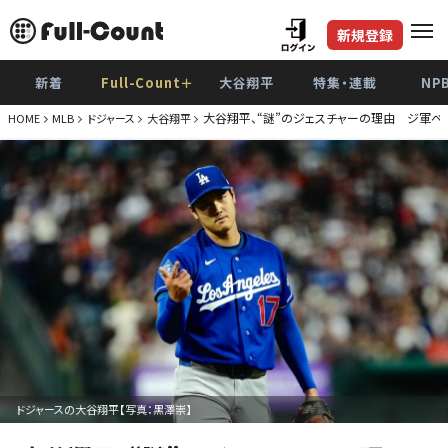
新規登録
新着
Full-Count＋
大谷翔平
特集・連載
NP
大谷翔平、“謎”のジェスチャーの理由 ジ軍
HOME
MLB
ドジャース
大谷翔平
ドジャースの大谷翔平【写真：黒澤崇】