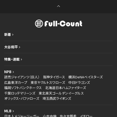
新着
大谷翔平
特集・連載
NPB
読売ジャイアンツ（巨人）
阪神タイガース
横浜DeNAベイスターズ
広島東洋カープ
東京ヤクルトスワローズ
中日ドラゴンズ
福岡ソフトバンクホークス
北海道日本ハムファイターズ
千葉ロッテマリーンズ
東北楽天ゴールデンイーグルス
オリックス・バファローズ
埼玉西武ライオンズ
MLB
日本人メジャーリーガー
山本由伸
佐々木朗希
イチロー