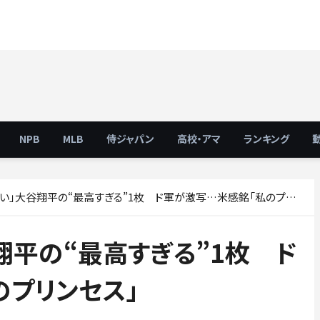
NPB
MLB
侍ジャパン
高校・アマ
ランキング
い」大谷翔平の“最高すぎる”1枚 ド軍が激写…米感銘「私のプリンセス」
翔平の“最高すぎる”1枚 ド
のプリンセス」