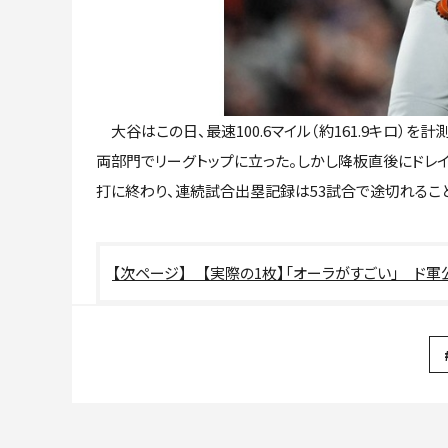
大谷はこの日、最速100.6マイル（約161.9キロ）を計
両部門でリーグトップに立った。しかし降板直後にドレイ
打に終わり、連続試合出塁記録は53試合で途切れるこ
【実際の1枚】「オーラがすごい」 ド