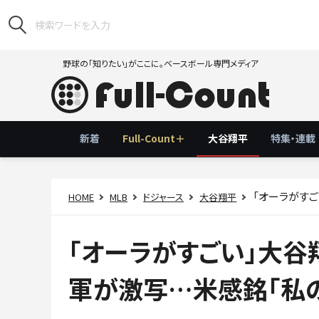
野球の「知りたい」がここに。ベースボール専門メディア
新着
Full-Count＋
大谷翔平
特集・連載
「オーラがすご
HOME
MLB
ドジャース
大谷翔平
「オーラがすごい」大谷
軍が激写…米感銘「私