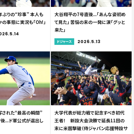
年ぶりの“珍事” 本人も
大谷翔平の7号直後...「あんな姿初め
さかの事態に実況も「Oh!」
て見た」 苦悩の末の一発に涙「グッと
来た」
026.5.14
2026.5.13
ドジャース
写された“最高の瞬間”
大学代表が総力戦で記念すべき初代
後...ド軍公式が選出し
王者！ 新設大会決勝で延長11回の
末に米国撃破（侍ジャパン応援特設サ