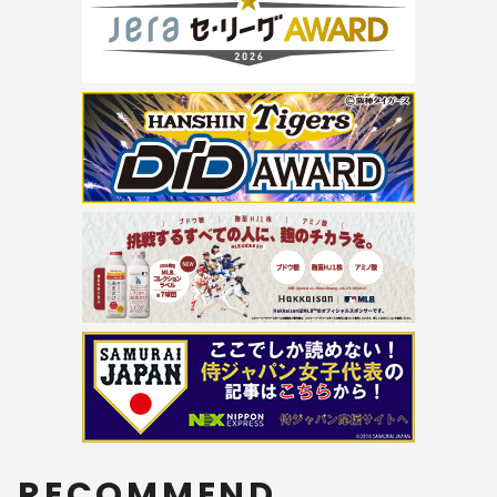
RECOMMEND