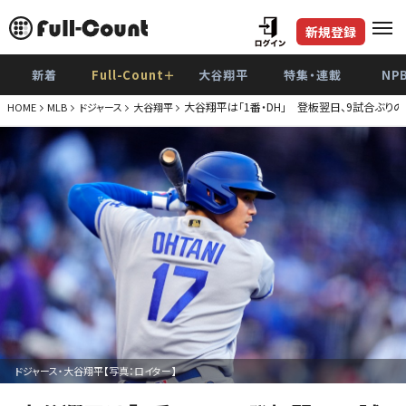
新規登録
新着
Full-Count＋
大谷翔平
特集・連載
NP
大谷翔平は「1番・DH」 登板翌日、9試合ぶり
HOME
MLB
ドジャース
大谷翔平
ドジャース・大谷翔平【写真：ロイター】