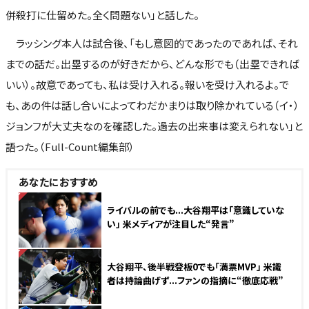
併殺打に仕留めた。全く問題ない」と話した。
ラッシング本人は試合後、「もし意図的であったのであれば、それ
までの話だ。出塁するのが好きだから、どんな形でも（出塁できれば
いい）。故意であっても、私は受け入れる。報いを受け入れるよ。で
も、あの件は話し合いによってわだかまりは取り除かれている（イ・）
ジョンフが大丈夫なのを確認した。過去の出来事は変えられない」と
語った。（Full-Count編集部）
あなたにおすすめ
NEW
ライバルの前でも...大谷翔平は「意識していな
い」 米メディアが注目した“発言”
NEW
大谷翔平、後半戦登板0でも「満票MVP」 米識
者は持論曲げず...ファンの指摘に“徹底応戦”