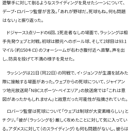
遊撃手に対して削るようなスライディングを見せたシーンについて、
デーブ・ロバーツ監督が言及。「あれが野球だ。死球もね。何も問題
はない」と振り返った。
ドジャース3点リードの6回、1死走者なしの場面で、ラッシングは相
手先発ウェブと対戦。初球は膝元へのボール球、そして2球目は93.1
マイル（約150キロ）のフォーシームが右わき腹付近へ直撃。声を出
し、防具を投げて不満の様子を見せた。
ラッシングは21日（同22日）の同戦で、イ・ジョンフが生還を試みた
際に接触する場面があった。ウェブからの死球について、ジャイアン
ツ地元放送局「NBCスポーツ・ベイエリア」の放送席では「これは意
図があったかもしれません」と故意だった可能性が指摘されていた。
ロバーツ監督は死球について「ウェブは制球が大変素晴らしい」と
チクリ。「彼が（ラッシングを）厳しく攻めたことに対して気に入ってい
る。アダメスに対して（のスライディング）も何も問題がないし、彼らは