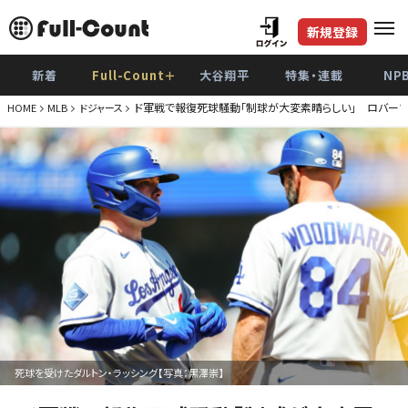
新規登録
新着
Full-Count＋
大谷翔平
特集・連載
NP
ド軍戦で報復死球騒動「制球が大変素晴らしい」 ロバーツ
HOME
MLB
ドジャース
死球を受けたダルトン・ラッシング【写真：黒澤崇】