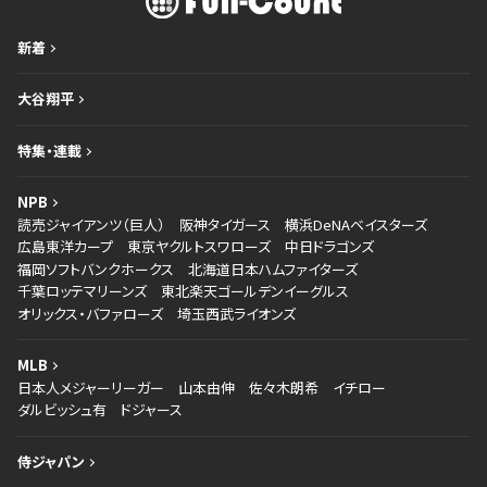
新着
大谷翔平
特集・連載
NPB
読売ジャイアンツ（巨人）
阪神タイガース
横浜DeNAベイスターズ
広島東洋カープ
東京ヤクルトスワローズ
中日ドラゴンズ
福岡ソフトバンクホークス
北海道日本ハムファイターズ
千葉ロッテマリーンズ
東北楽天ゴールデンイーグルス
オリックス・バファローズ
埼玉西武ライオンズ
MLB
日本人メジャーリーガー
山本由伸
佐々木朗希
イチロー
ダルビッシュ有
ドジャース
侍ジャパン