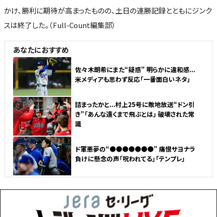
かけ、勝利に期待が高まったものの、土日の連勝記録とともにジンク
スは終了した。（Full-Count編集部）
あなたにおすすめ
NEW
佐々木朗希にまた“疑惑” 明らかに違和感...
米メディアも思わず反応「一番面白いネタ」
NEW
詰まったかと...村上25号に敵地放送“ドン引
き”「あんな遠くまで飛ぶとは」 破壊された常
識
NEW
ド軍悪夢の“●●●●●●●” 痛恨サヨナラ
負けに懸念の声「呪われてる」「テンプレ」