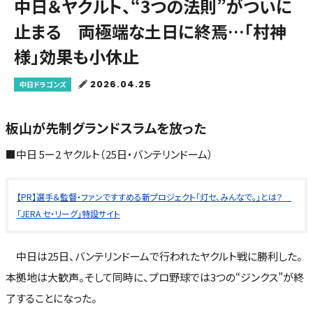
中日＆ヤクルト、“3つの法則”がついに
止まる 両極端な土日に終焉…「村神
様」効果も小休止
2026.04.25
中日ドラゴンズ
板山が先制グランドスラムを放った
■中日 5ー2 ヤクルト（25日・バンテリンドーム）
【PR】選手＆監督・ファンですすめる新プロジェクト「灯セ、みんなで。」とは？
「JERA セ・リーグ」特設サイト
中日は25日、バンテリンドームで行われたヤクルト戦に勝利した。
本拠地は大歓声。そして同時に、プロ野球では3つの“ジンクス”が終
了することになった。