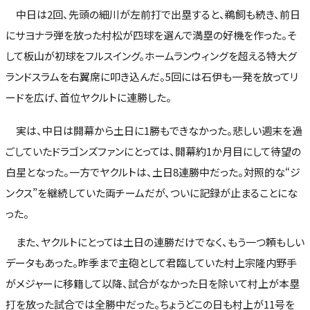
中日は2回、先頭の細川が左前打で出塁すると、鵜飼も続き、前日
にサヨナラ弾を放った村松が四球を選んで満塁の好機を作った。そ
して板山が初球をフルスイング。ホームランウィングを超える特大グ
ランドスラムを右翼席に叩き込んだ。5回には石伊も一発を放ってリ
ードを広げ、首位ヤクルトに連勝した。
実は、中日は開幕から土日に1勝もできなかった。悲しい週末を過
ごしていたドラゴンズファンにとっては、開幕約1か月目にして待望の
白星となった。一方でヤクルトは、土日8連勝中だった。対照的な“ジ
ンクス”を継続していた両チームだが、ついに記録が止まることにな
った。
また、ヤクルトにとっては土日の連勝だけでなく、もう一つ頼もしい
データもあった。昨季まで主砲として君臨していた村上宗隆内野手
がメジャーに移籍して以降、試合がなかった日を除いて村上が本塁
打を放った試合では全勝中だった。ちょうどこの日も村上が11号を