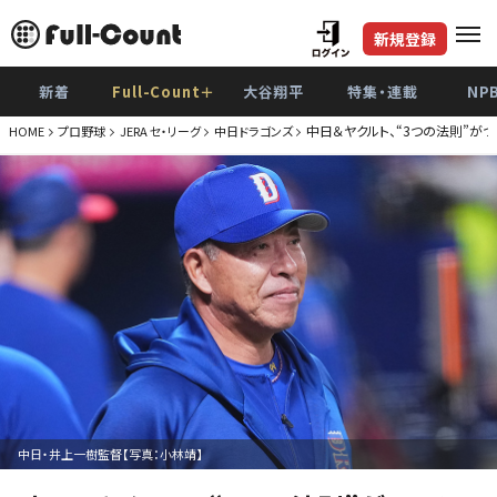
新規登録
新着
Full-Count＋
大谷翔平
特集・連載
NP
中日＆ヤクルト、“3つの法則”
HOME
プロ野球
JERA セ・リーグ
中日ドラゴンズ
中日・井上一樹監督【写真：小林靖】