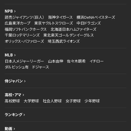
NPB
読売ジャイアンツ（巨人）
阪神タイガース
横浜DeNAベイスターズ
広島東洋カープ
東京ヤクルトスワローズ
中日ドラゴンズ
福岡ソフトバンクホークス
北海道日本ハムファイターズ
千葉ロッテマリーンズ
東北楽天ゴールデンイーグルス
オリックス・バファローズ
埼玉西武ライオンズ
MLB
日本人メジャーリーガー
山本由伸
佐々木朗希
イチロー
ダルビッシュ有
ドジャース
侍ジャパン
高校・アマ
高校野球
大学野球
社会人野球
女子野球
少年野球
ランキング
動画